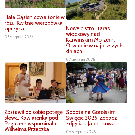
Hala Gąsienicowa tonie w
różu. Kwitnie wierzbówka
Nowe bistro i taras
kiprzyca
widokowy nad
07 sierpnia 2026
Karwińskim Morzem.
Otwarcie w najbliższych
dniach
07 sierpnia 2026
Zostawił po sobie potęgę
Sobota na Gorolskim
słowa. Kawiarenka pod
Święcie 2026. Zobacz
Pegazem wspominała
zdjęcia z Jabłonkowa
Wilhelma Przeczka
06 sierpnia 2026