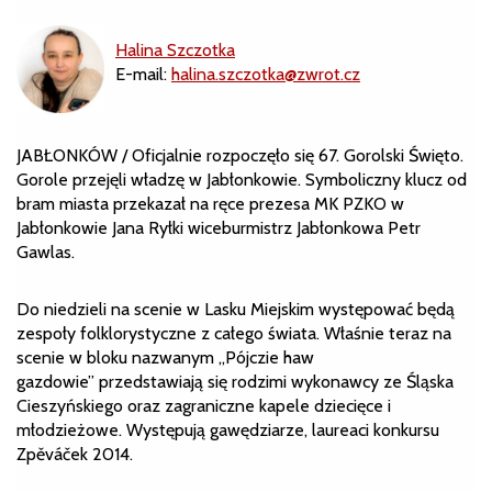
Halina Szczotka
E-mail:
halina.szczotka@zwrot.cz
JABŁONKÓW / Oficjalnie rozpoczęło się 67. Gorolski Święto.
Gorole przejęli władzę w Jabłonkowie. Symboliczny klucz od
bram miasta przekazał na ręce prezesa MK PZKO w
Jabłonkowie Jana Ryłki wiceburmistrz Jabłonkowa Petr
Gawlas.
Do niedzieli na scenie w Lasku Miejskim występować będą
zespoły folklorystyczne z całego świata. Właśnie teraz na
scenie w bloku nazwanym „Pójczie haw
gazdowie” przedstawiają się rodzimi wykonawcy ze Śląska
Cieszyńskiego oraz zagraniczne kapele dziecięce i
młodzieżowe. Występują gawędziarze, laureaci konkursu
Zpěváček 2014.