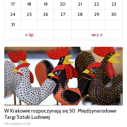
17
18
19
20
21
22
23
24
25
26
27
28
29
30
31
« lip
wrz »
W Krakowie rozpoczynają się 50. Międzynarodowe
Targi Sztuki Ludowej
08 sierpnia 2026