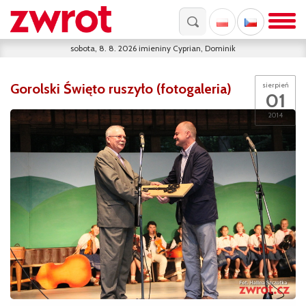
sobota, 8. 8. 2026
imieniny
Cyprian, Dominik
Gorolski Święto ruszyło (fotogaleria)
sierpień
01
2014