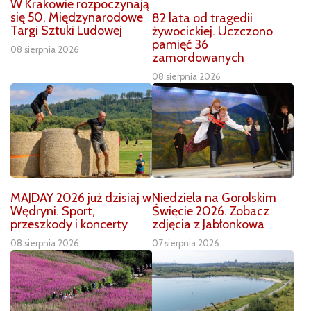
W Krakowie rozpoczynają
się 50. Międzynarodowe
82 lata od tragedii
Targi Sztuki Ludowej
żywocickiej. Uczczono
pamięć 36
08 sierpnia 2026
zamordowanych
08 sierpnia 2026
MAJDAY 2026 już dzisiaj w
Niedziela na Gorolskim
Wędryni. Sport,
Święcie 2026. Zobacz
przeszkody i koncerty
zdjęcia z Jabłonkowa
08 sierpnia 2026
07 sierpnia 2026