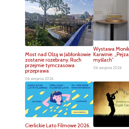
Wystawa Moniki 
Karwinie. „Pejz
Most nad Olzą w Jabłonkowie
myślach”
zostanie rozebrany. Ruch
przejmie tymczasowa
06 sierpnia 2026
przeprawa
06 sierpnia 2026
Cierlickie Lato Filmowe 2026.