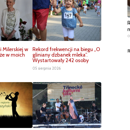
R
m
0
Milerskiej w
Rekord frekwencji na biegu „O
R
aże w moich
gliniany dzbanek mleka”.
Wystartowały 242 osoby
05 sierpnia 2026