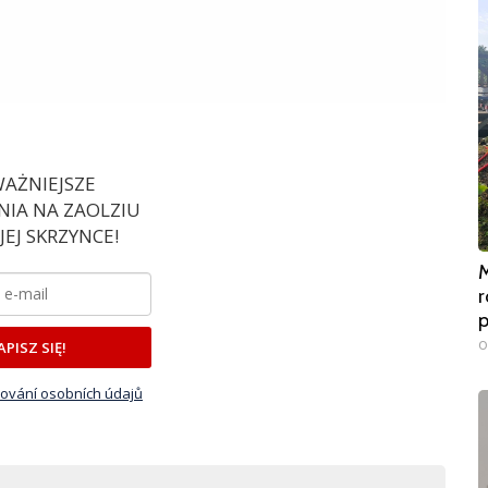
AŻNIEJSZE
IA NA ZAOLZIU
EJ SKRZYNCE!
M
r
0
APISZ SIĘ!
ování osobních údajů