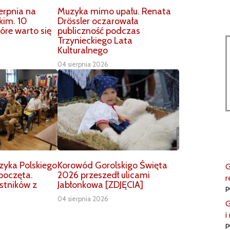
erpnia na
Muzyka mimo upału. Renata
kim. 10
Drössler oczarowała
óre warto się
publiczność podczas
Trzynieckiego Lata
Kulturalnego
04 sierpnia 2026
ęzyka Polskiego
Korowód Gorolskigo Święta
G
poczęta.
2026 przeszedł ulicami
r
stników z
Jabłonkowa [ZDJĘCIA]
p
04 sierpnia 2026
G
i
p