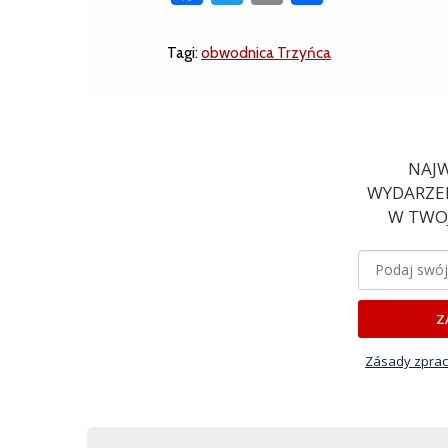
Tagi:
obwodnica Trzyńca
NAJW
WYDARZEN
W TWOJ
Z
Zásady zprac