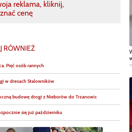
ja reklama, kliknij,
znać cenę
J RÓWNIEŻ
W
w
0
a. Pięć osób rannych
gi w dresach Stalowników
poczną budowę drogi z Nieborów do Trzanowic
zpocznie się już październiku