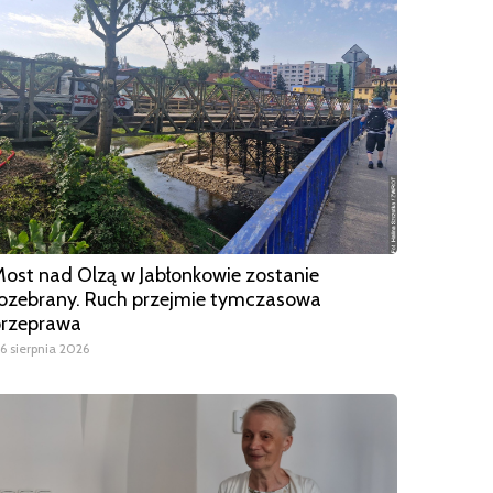
ost nad Olzą w Jabłonkowie zostanie
ozebrany. Ruch przejmie tymczasowa
przeprawa
6 sierpnia 2026