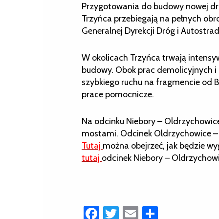
Przygotowania do budowy nowej drog
Trzyńca przebiegają na pełnych obro
Generalnej Dyrekcji Dróg i Autostr
W okolicach Trzyńca trwają intens
budowy. Obok prac demolicyjnych i
szybkiego ruchu na fragmencie od By
prace pomocnicze.
Na odcinku Niebory – Oldrzychowic
mostami. Odcinek Oldrzychowice – B
Tutaj
można obejrzeć, jak będzie wy
tutaj
odcinek Niebory – Oldrzychowi
Facebook
Twitter
Email
Share