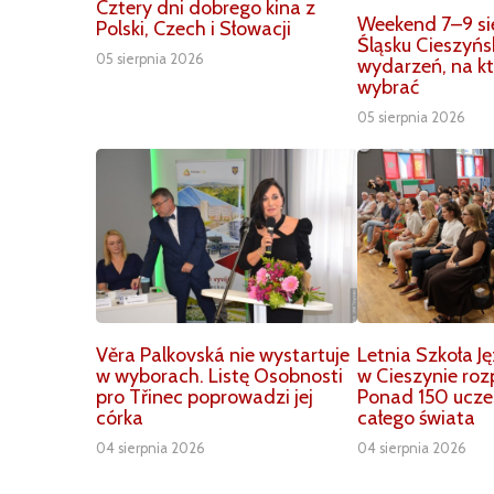
Cztery dni dobrego kina z
Weekend 7–9 si
Polski, Czech i Słowacji
Śląsku Cieszyńs
05 sierpnia 2026
wydarzeń, na kt
wybrać
05 sierpnia 2026
Věra Palkovská nie wystartuje
Letnia Szkoła J
w wyborach. Listę Osobnosti
w Cieszynie roz
pro Třinec poprowadzi jej
Ponad 150 ucze
córka
całego świata
04 sierpnia 2026
04 sierpnia 2026