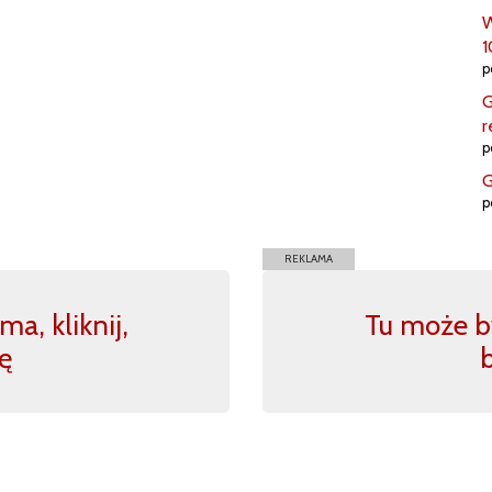
W
1
p
G
r
p
G
p
REKLAMA
a, kliknij,
Tu może by
ę