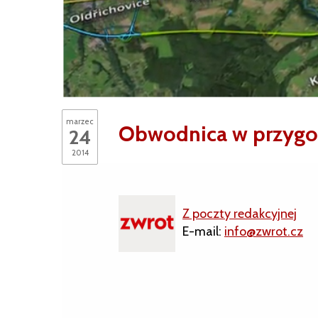
marzec
Obwodnica w przygo
24
2014
Z poczty redakcyjnej
E-mail:
info@zwrot.cz