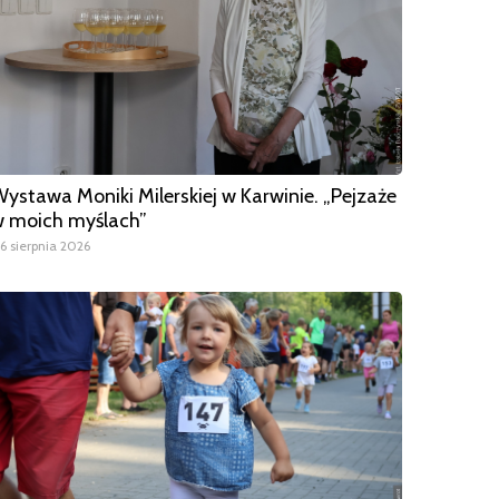
ystawa Moniki Milerskiej w Karwinie. „Pejzaże
 moich myślach”
6 sierpnia 2026