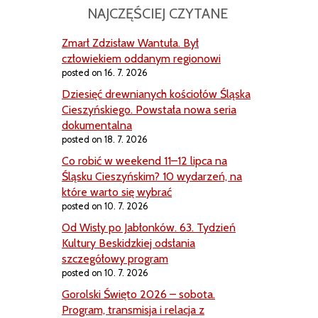
NAJCZĘŚCIEJ CZYTANE
Zmarł Zdzisław Wantuła. Był
człowiekiem oddanym regionowi
posted on 16. 7. 2026
Dziesięć drewnianych kościołów Śląska
Cieszyńskiego. Powstała nowa seria
dokumentalna
posted on 18. 7. 2026
Co robić w weekend 11–12 lipca na
Śląsku Cieszyńskim? 10 wydarzeń, na
które warto się wybrać
posted on 10. 7. 2026
Od Wisły po Jabłonków. 63. Tydzień
Kultury Beskidzkiej odsłania
szczegółowy program
posted on 10. 7. 2026
Gorolski Święto 2026 – sobota.
Program, transmisja i relacja z