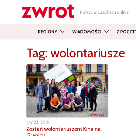
Polacy w Czechach online
REGIONY
WIADOMOŚCI
Z POCZT
Tag:
wolontariusze
luty
22
2016
Zostań wolontariuszem Kina na
Granicy