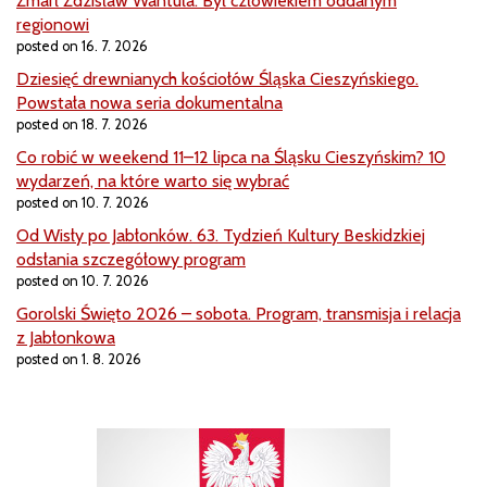
Zmarł Zdzisław Wantuła. Był człowiekiem oddanym
regionowi
posted on 16. 7. 2026
Dziesięć drewnianych kościołów Śląska Cieszyńskiego.
Powstała nowa seria dokumentalna
posted on 18. 7. 2026
Co robić w weekend 11–12 lipca na Śląsku Cieszyńskim? 10
wydarzeń, na które warto się wybrać
posted on 10. 7. 2026
Od Wisły po Jabłonków. 63. Tydzień Kultury Beskidzkiej
odsłania szczegółowy program
posted on 10. 7. 2026
Gorolski Święto 2026 – sobota. Program, transmisja i relacja
z Jabłonkowa
posted on 1. 8. 2026