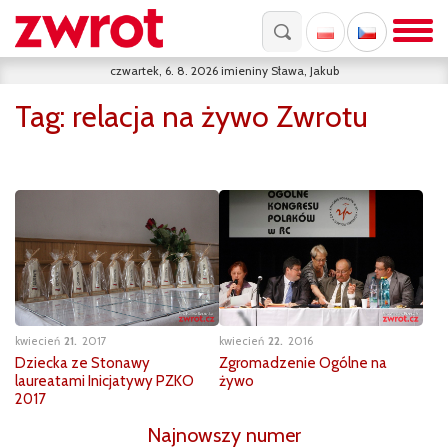
czwartek, 6. 8. 2026
imieniny
Sława, Jakub
Tag:
relacja na żywo Zwrotu
kwiecień
21
2017
kwiecień
22
2016
Dziecka ze Stonawy
Zgromadzenie Ogólne na
laureatami Inicjatywy PZKO
żywo
2017
Najnowszy numer