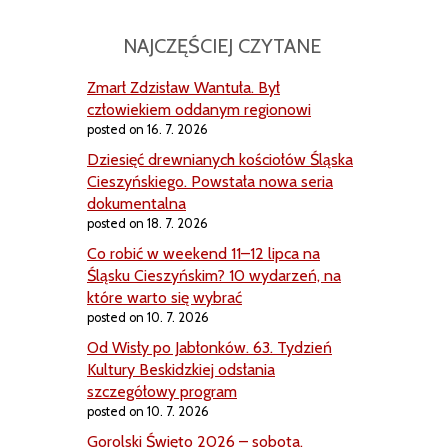
NAJCZĘŚCIEJ CZYTANE
Zmarł Zdzisław Wantuła. Był
człowiekiem oddanym regionowi
posted on 16. 7. 2026
Dziesięć drewnianych kościołów Śląska
Cieszyńskiego. Powstała nowa seria
dokumentalna
posted on 18. 7. 2026
Co robić w weekend 11–12 lipca na
Śląsku Cieszyńskim? 10 wydarzeń, na
które warto się wybrać
posted on 10. 7. 2026
Od Wisły po Jabłonków. 63. Tydzień
Kultury Beskidzkiej odsłania
szczegółowy program
posted on 10. 7. 2026
Gorolski Święto 2026 – sobota.