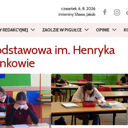
czwartek, 6. 8. 2026
imieniny
Sława, Jakub
Y REDAKCYJNEJ
ZAOLZIE W PIGUŁCE
OPINIE
K
Podstawowa im. Henryka
onkowie