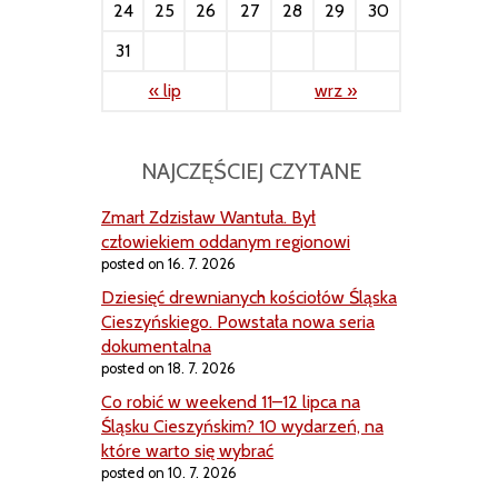
24
25
26
27
28
29
30
31
« lip
wrz »
NAJCZĘŚCIEJ CZYTANE
Zmarł Zdzisław Wantuła. Był
człowiekiem oddanym regionowi
posted on 16. 7. 2026
Dziesięć drewnianych kościołów Śląska
Cieszyńskiego. Powstała nowa seria
dokumentalna
posted on 18. 7. 2026
Co robić w weekend 11–12 lipca na
Śląsku Cieszyńskim? 10 wydarzeń, na
które warto się wybrać
posted on 10. 7. 2026