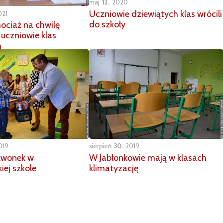
maj
12
2020
Uczniowie dziewiątych klas wrócili
021
do szkoły
ociaż na chwilę
 uczniowie klas
h
019
sierpień
30
2019
zwonek w
W Jabłonkowie mają w klasach
iej szkole
klimatyzację