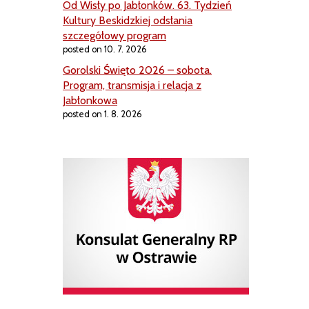
Od Wisły po Jabłonków. 63. Tydzień
Kultury Beskidzkiej odsłania
szczegółowy program
posted on 10. 7. 2026
Gorolski Święto 2026 – sobota.
Program, transmisja i relacja z
Jabłonkowa
posted on 1. 8. 2026