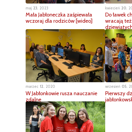
maj
23
2023
kwiecień
20
2
Mała Jabłoneczka zaśpiewała
Do ławek ch
wczoraj dla rodziców [wideo]
wracają też
dziewiątyc
marzec
12
2020
wrzesień
05
2
W Jabłonkowie rusza nauczanie
Pierwszy d
zdalne
jabłonkowsk