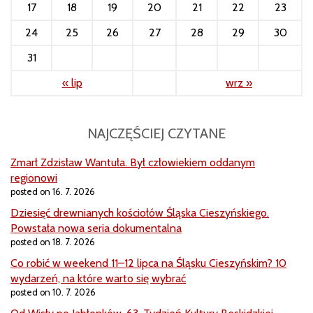
17
18
19
20
21
22
23
24
25
26
27
28
29
30
31
« lip
wrz »
NAJCZĘŚCIEJ CZYTANE
Zmarł Zdzisław Wantuła. Był człowiekiem oddanym
regionowi
posted on 16. 7. 2026
Dziesięć drewnianych kościołów Śląska Cieszyńskiego.
Powstała nowa seria dokumentalna
posted on 18. 7. 2026
Co robić w weekend 11–12 lipca na Śląsku Cieszyńskim? 10
wydarzeń, na które warto się wybrać
posted on 10. 7. 2026