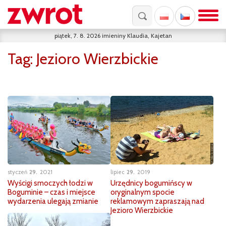
piątek, 7. 8. 2026
imieniny
Klaudia, Kajetan
Tag:
Jezioro Wierzbickie
lipiec
29
2019
styczeń
29
2021
Urzędnicy bogumińscy w
Wyścigi smoczych łodzi w
oryginalnym spocie
Boguminie – czas i miejsce
reklamowym zapraszają nad
wydarzenia ulegają zmianie
Jezioro Wierzbickie