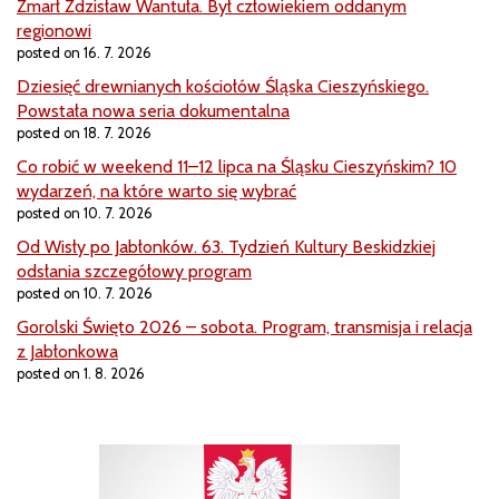
Zmarł Zdzisław Wantuła. Był człowiekiem oddanym
regionowi
posted on 16. 7. 2026
Dziesięć drewnianych kościołów Śląska Cieszyńskiego.
Powstała nowa seria dokumentalna
posted on 18. 7. 2026
Co robić w weekend 11–12 lipca na Śląsku Cieszyńskim? 10
wydarzeń, na które warto się wybrać
posted on 10. 7. 2026
Od Wisły po Jabłonków. 63. Tydzień Kultury Beskidzkiej
odsłania szczegółowy program
posted on 10. 7. 2026
Gorolski Święto 2026 – sobota. Program, transmisja i relacja
z Jabłonkowa
posted on 1. 8. 2026