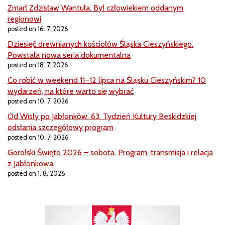
Zmarł Zdzisław Wantuła. Był człowiekiem oddanym
regionowi
posted on 16. 7. 2026
Dziesięć drewnianych kościołów Śląska Cieszyńskiego.
Powstała nowa seria dokumentalna
posted on 18. 7. 2026
Co robić w weekend 11–12 lipca na Śląsku Cieszyńskim? 10
wydarzeń, na które warto się wybrać
posted on 10. 7. 2026
Od Wisły po Jabłonków. 63. Tydzień Kultury Beskidzkiej
odsłania szczegółowy program
posted on 10. 7. 2026
Gorolski Święto 2026 – sobota. Program, transmisja i relacja
z Jabłonkowa
posted on 1. 8. 2026