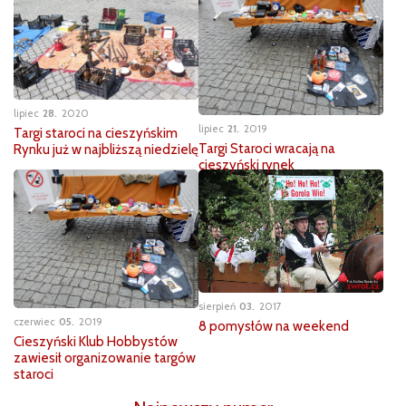
lipiec
28
2020
lipiec
21
2019
Targi staroci na cieszyńskim
Targi Staroci wracają na
Rynku już w najbliższą niedzielę
cieszyński rynek
sierpień
03
2017
czerwiec
05
2019
​8 pomysłów na weekend
Cieszyński Klub Hobbystów
zawiesił organizowanie targów
staroci