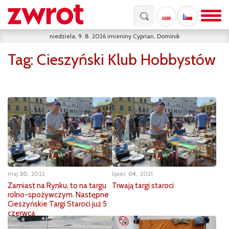
niedziela, 9. 8. 2026
imieniny
Cyprian, Dominik
Tag:
Cieszyński Klub Hobbystów
maj
20
2022
lipiec
04
2021
Zamiast na Rynku, to na targu
Trwają targi staroci
rolno-spożywczym. Następne
Cieszyńskie Targi Staroci już 5
czerwca