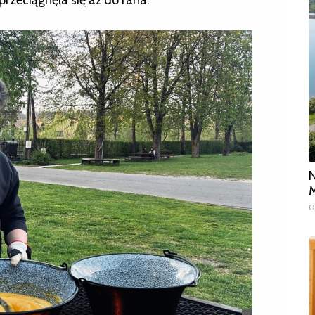
N
M
0