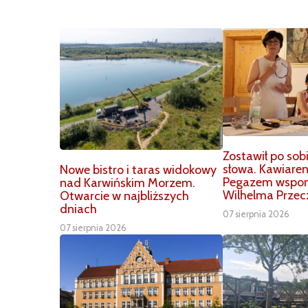
Zostawił po sob
słowa. Kawiare
Nowe bistro i taras widokowy
Pegazem wspom
nad Karwińskim Morzem.
Wilhelma Przec
Otwarcie w najbliższych
dniach
07 sierpnia 2026
07 sierpnia 2026