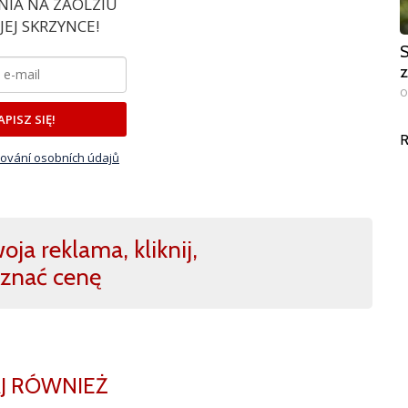
IA NA ZAOLZIU
EJ SKRZYNCE!
S
z
0
APISZ SIĘ!
R
ování osobních údajů
ja reklama, kliknij,
znać cenę
J RÓWNIEŻ