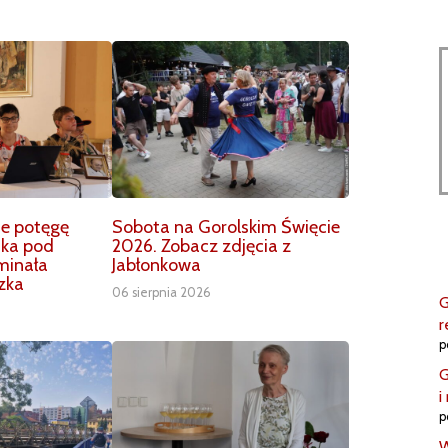
ie potęgę
Sobota na Gorolskim Święcie
nka pod
2026. Zobacz zdjęcia z
inała
Jabłonkowa
zka
06 sierpnia 2026
G
r
p
G
i
p
W