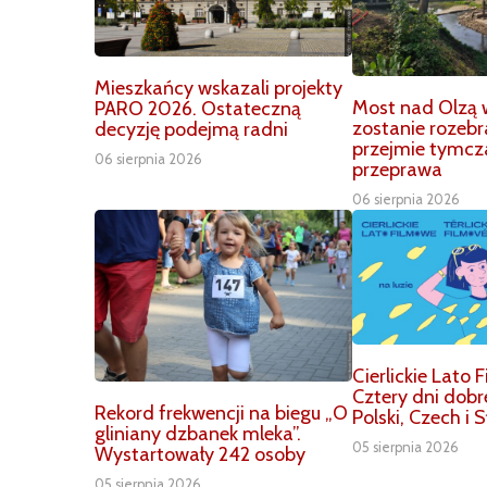
Mieszkańcy wskazali projekty
Most nad Olzą 
PARO 2026. Ostateczną
zostanie rozebr
decyzję podejmą radni
przejmie tymc
06 sierpnia 2026
przeprawa
06 sierpnia 2026
Cierlickie Lato
Cztery dni dobr
Rekord frekwencji na biegu „O
Polski, Czech i 
gliniany dzbanek mleka”.
05 sierpnia 2026
Wystartowały 242 osoby
05 sierpnia 2026