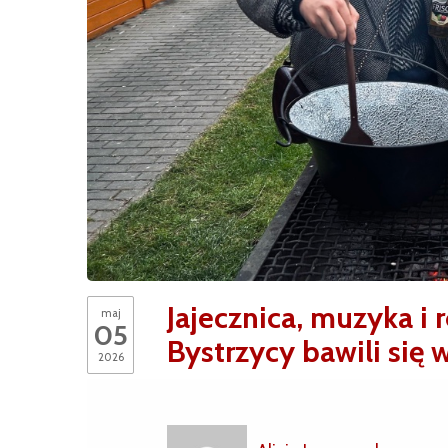
Jajecznica, muzyka i
maj
05
Bystrzycy bawili się
2026