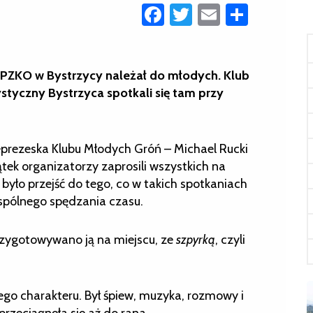
Facebook
Twitter
Email
Share
 PZKO w Bystrzycy należał do młodych. Klub
styczny Bystrzyca spotkali się tam przy
ceprezeska Klubu Młodych Gróń – Michael Rucki
tek organizatorzy zaprosili wszystkich na
było przejść do tego, co w takich spotkaniach
spólnego spędzania czasu.
Przygotowywano ją na miejscu, ze
szpyrką
, czyli
go charakteru. Był śpiew, muzyka, rozmowy i
rzeciągnęła się aż do rana.