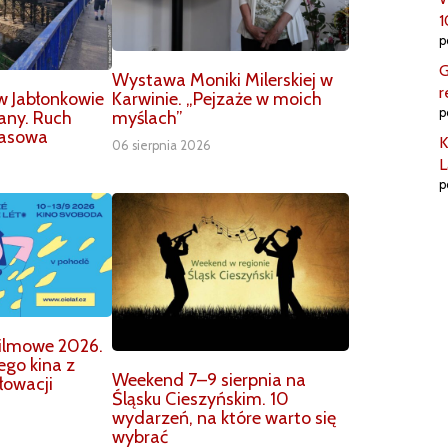
1
p
G
Wystawa Moniki Milerskiej w
r
Karwinie. „Pejzaże w moich
w Jabłonkowie
p
myślach”
any. Ruch
zasowa
K
06 sierpnia 2026
L
p
 Filmowe 2026.
ego kina z
Weekend 7–9 sierpnia na
Słowacji
Śląsku Cieszyńskim. 10
wydarzeń, na które warto się
wybrać