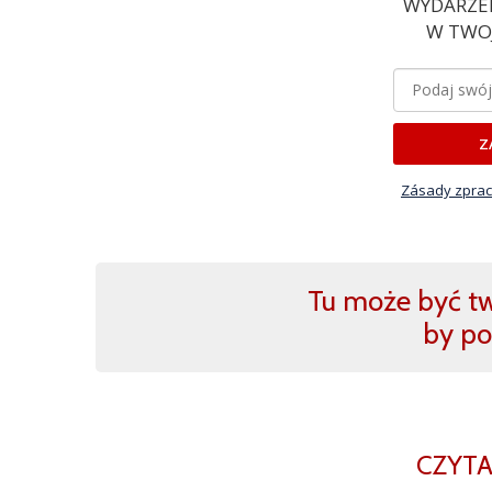
WYDARZEN
W TWOJ
Z
Zásady zprac
Tu może być two
by po
CZYTA