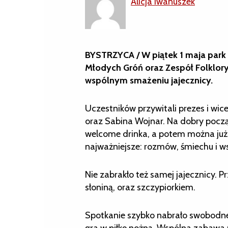
Alicja Iwanuszek
BYSTRZYCA / W piątek 1 maja park
Młodych Gróń oraz Zespół Folklory
wspólnym smażeniu jajecznicy.
Uczestników przywitali prezes i wi
oraz Sabina Wojnar. Na dobry począ
welcome drinka, a potem można już 
najważniejsze: rozmów, śmiechu i w
Nie zabrakło też samej jajecznicy. 
słoniną, oraz szczypiorkiem.
Spotkanie szybko nabrało swobodne
gra w piłkę nożną. Wspólna zabawa p