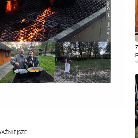
Z
p
0
AŻNIEJSZE