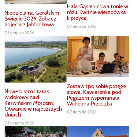
Hala Gąsienicowa tonie w
różu. Kwitnie wierzbówka
Niedziela na Gorolskim
kiprzyca
Święcie 2026. Zobacz
zdjęcia z Jabłonkowa
07 sierpnia 2026
07 sierpnia 2026
Zostawił po sobie potęgę
Nowe bistro i taras
słowa. Kawiarenka pod
widokowy nad
Pegazem wspominała
Karwińskim Morzem.
Wilhelma Przeczka
Otwarcie w najbliższych
07 sierpnia 2026
dniach
07 sierpnia 2026