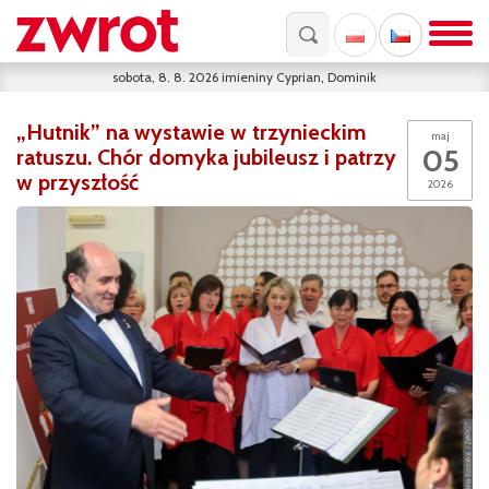
sobota, 8. 8. 2026
imieniny
Cyprian, Dominik
„Hutnik” na wystawie w trzynieckim
maj
05
ratuszu. Chór domyka jubileusz i patrzy
w przyszłość
2026