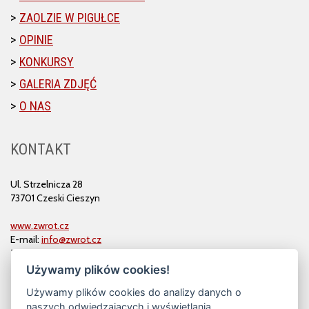
ZAOLZIE W PIGUŁCE
OPINIE
KONKURSY
GALERIA ZDJĘĆ
O NAS
KONTAKT
Ul. Strzelnicza 28
73701 Czeski Cieszyn
www.zwrot.cz
E-mail:
info@zwrot.cz
Tel. i faks: 558 711 582
Używamy plików cookies!
Używamy plików cookies do analizy danych o
naszych odwiedzających i wyświetlania