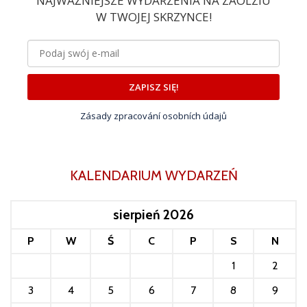
NAJWAŻNIEJSZE WYDARZENIA NA ZAOLZIU
W TWOJEJ SKRZYNCE!
ZAPISZ SIĘ!
Zásady zpracování osobních údajů
KALENDARIUM WYDARZEŃ
sierpień 2026
P
W
Ś
C
P
S
N
1
2
3
4
5
6
7
8
9