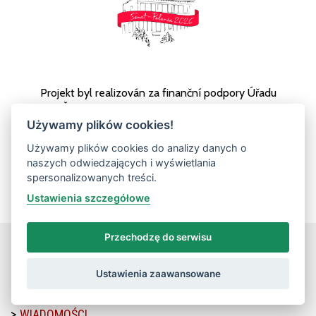
Projekt byl realizován za finanční podpory Úřadu
vlády České republiky a Rady vlády pro národnostní
menšiny.
Używamy plików cookies!
Zadanie współfinansowane ze środków Kancelarii
Używamy plików cookies do analizy danych o
Senatu.
naszych odwiedzających i wyświetlania
spersonalizowanych treści.
Ustawienia szczegółowe
Przechodzę do serwisu
MENU
Ustawienia zaawansowane
REGIONY
WIADOMOŚCI