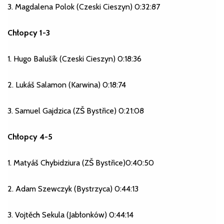
3. Magdalena Polok (Czeski Cieszyn) 0:32:87
Chłopcy 1-3
1. Hugo Balušík (Czeski Cieszyn) 0:18:36
2. Lukáš Salamon (Karwina) 0:18:74
3. Samuel Gajdzica (ZŠ Bystřice) 0:21:08
Chłopcy 4-5
1. Matyáš Chybidziura (ZŠ Bystřice)0:40:50
2. Adam Szewczyk (Bystrzyca) 0:44:13
3. Vojtěch Sekula (Jabłonków) 0:44:14