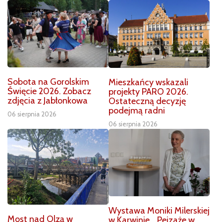
Sobota na Gorolskim
Mieszkańcy wskazali
Święcie 2026. Zobacz
projekty PARO 2026.
zdjęcia z Jabłonkowa
Ostateczną decyzję
podejmą radni
06 sierpnia 2026
06 sierpnia 2026
Wystawa Moniki Milerskiej
Most nad Olzą w
w Karwinie. „Pejzaże w