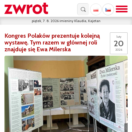
piątek, 7. 8. 2026
imieniny
Klaudia, Kajetan
Kongres Polaków prezentuje kolejną
luty
20
wystawę. Tym razem w głównej roli
znajduje się Ewa Milerska
2026