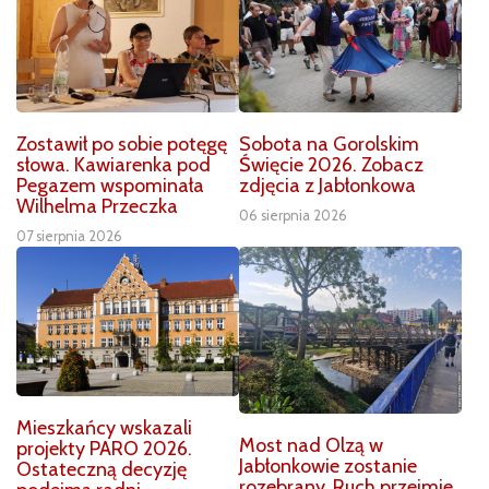
Zostawił po sobie potęgę
Sobota na Gorolskim
słowa. Kawiarenka pod
Święcie 2026. Zobacz
Pegazem wspominała
zdjęcia z Jabłonkowa
Wilhelma Przeczka
06 sierpnia 2026
07 sierpnia 2026
Mieszkańcy wskazali
Most nad Olzą w
projekty PARO 2026.
Jabłonkowie zostanie
Ostateczną decyzję
rozebrany. Ruch przejmie