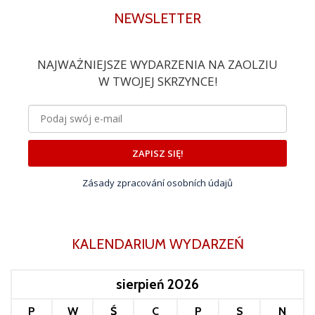
NEWSLETTER
NAJWAŻNIEJSZE WYDARZENIA NA ZAOLZIU
W TWOJEJ SKRZYNCE!
ZAPISZ SIĘ!
Zásady zpracování osobních údajů
KALENDARIUM WYDARZEŃ
sierpień 2026
P
W
Ś
C
P
S
N