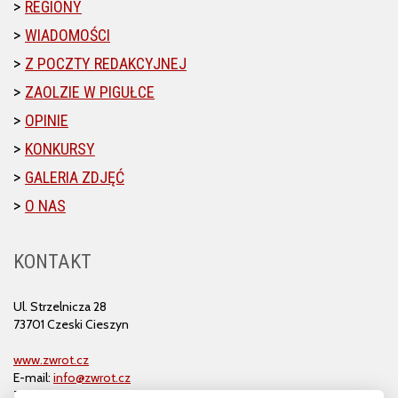
REGIONY
WIADOMOŚCI
Z POCZTY REDAKCYJNEJ
ZAOLZIE W PIGUŁCE
OPINIE
KONKURSY
GALERIA ZDJĘĆ
O NAS
KONTAKT
Ul. Strzelnicza 28
73701 Czeski Cieszyn
www.zwrot.cz
E-mail:
info@zwrot.cz
Tel. i faks: 558 711 582