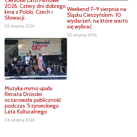
Cierlickie Lato Filmowe
2026. Cztery dni dobrego
Weekend 7–9 sierpnia na
kina z Polski, Czech i
Śląsku Cieszyńskim. 10
Słowacji
wydarzeń, na które warto
się wybrać
05 sierpnia 2026
05 sierpnia 2026
Muzyka mimo upału.
Renata Drössler
oczarowała publiczność
podczas Trzynieckiego
Lata Kulturalnego
04 sierpnia 2026