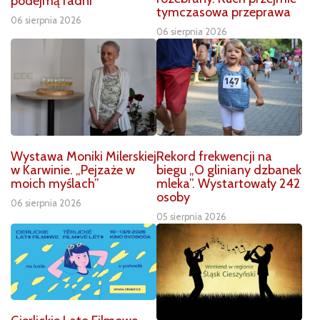
podejmą radni
tymczasowa przeprawa
06 sierpnia 2026
06 sierpnia 2026
Wystawa Moniki Milerskiej
Rekord frekwencji na
w Karwinie. „Pejzaże w
biegu „O gliniany dzbanek
moich myślach”
mleka”. Wystartowały 242
osoby
06 sierpnia 2026
05 sierpnia 2026