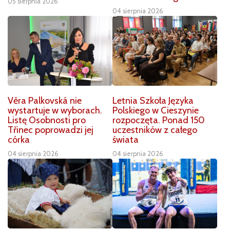
05 sierpnia 2026
04 sierpnia 2026
Věra Palkovská nie
Letnia Szkoła Języka
wystartuje w wyborach.
Polskiego w Cieszynie
Listę Osobnosti pro
rozpoczęta. Ponad 150
Třinec poprowadzi jej
uczestników z całego
córka
świata
04 sierpnia 2026
04 sierpnia 2026