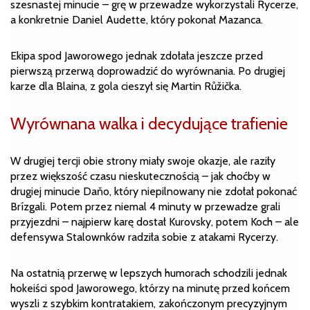
szesnastej minucie – grę w przewadze wykorzystali Rycerze,
a konkretnie Daniel Audette, który pokonał Mazanca.
Ekipa spod Jaworowego jednak zdołała jeszcze przed
pierwszą przerwą doprowadzić do wyrównania. Po drugiej
karze dla Blaina, z gola cieszył się Martin Růžička.
Wyrównana walka i decydujące trafienie
W drugiej tercji obie strony miały swoje okazje, ale raziły
przez większość czasu nieskutecznością – jak choćby w
drugiej minucie Daňo, który niepilnowany nie zdołał pokonać
Brízgali. Potem przez niemal 4 minuty w przewadze grali
przyjezdni – najpierw karę dostał Kurovsky, potem Koch – ale
defensywa Stalownków radziła sobie z atakami Rycerzy.
Na ostatnią przerwę w lepszych humorach schodzili jednak
hokeiści spod Jaworowego, którzy na minutę przed końcem
wyszli z szybkim kontratakiem, zakończonym precyzyjnym