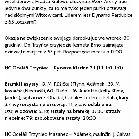
wiceliderów z Hradca Kralowe drużyna z Werk Areny traci
jedynie dwa punkty, za to ma tylko jeden punkt przewagi
nad siódmymi Witkowicami. Liderem jest Dynamo Pardubice
z 65 „oczkami”.
Okazja na zwiększenie swojego dorobku już we wtorek (30
grudnia). Do Trzyńca przyjedzie Kometa Brno, zajmująca
dziewiąte miejsce z 53 pkt. Rozpoczęcie meczu o 17:00.
HC Oceláři Trzyniec – Rycerze Kladno 3:1 (1:1, 1:0, 1:0)
Bramki i asysty:
19. M. Růžička (Flynn, Adámek), 39. M.
Kovařčík (Nestrašil), 60. Daňo – 16. Audette (Kelly Klíma,
Jandus);
sędziowie:
Obadal, Cabák – Lederer, Peluha;
kary
:
3:7;
wykorzystanie przewag:
1:1;
gra w osłabieniu
:
0:0;
widzowie:
5318;
strzały na bramkę:
37:30;
strzały
niecelne:
7:9;
zablokowane strzały:
20:30
HC Oceláři Trzyniec: Mazanec – Adámek, Marinčin, J. Galvas,