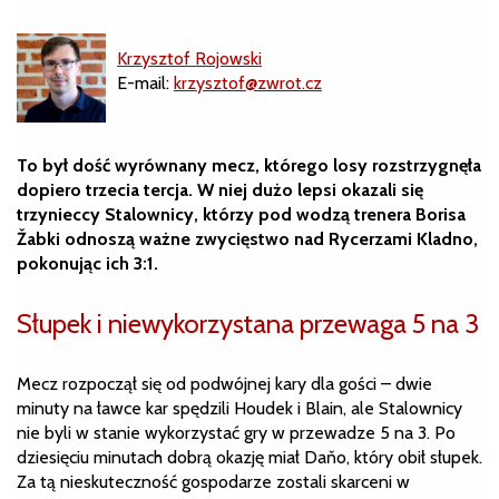
Krzysztof Rojowski
E-mail:
krzysztof@zwrot.cz
To był dość wyrównany mecz, którego losy rozstrzygnęła
dopiero trzecia tercja. W niej dużo lepsi okazali się
trzynieccy Stalownicy, którzy pod wodzą trenera Borisa
Žabki odnoszą ważne zwycięstwo nad Rycerzami Kladno,
pokonując ich 3:1.
Słupek i niewykorzystana przewaga 5 na 3
Mecz rozpoczął się od podwójnej kary dla gości – dwie
minuty na ławce kar spędzili Houdek i Blain, ale Stalownicy
nie byli w stanie wykorzystać gry w przewadze 5 na 3. Po
dziesięciu minutach dobrą okazję miał Daňo, który obił słupek.
Za tą nieskuteczność gospodarze zostali skarceni w