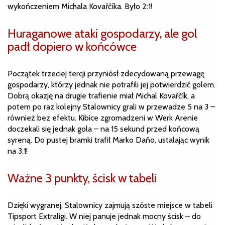
wykończeniem Michala Kovařčíka. Było 2:1!
Huraganowe ataki gospodarzy, ale gol
padł dopiero w końcówce
Początek trzeciej tercji przyniósł zdecydowaną przewagę
gospodarzy, którzy jednak nie potrafili jej potwierdzić golem.
Dobrą okazję na drugie trafienie miał Michal Kovařčík, a
potem po raz kolejny Stalownicy grali w przewadze 5 na 3 –
również bez efektu. Kibice zgromadzeni w Werk Arenie
doczekali się jednak gola – na 15 sekund przed końcową
syreną. Do pustej bramki trafił Marko Daňo, ustalając wynik
na 3:1!
Ważne 3 punkty, ścisk w tabeli
Dzięki wygranej, Stalownicy zajmują szóste miejsce w tabeli
Tipsport Extraligi. W niej panuje jednak mocny ścisk – do