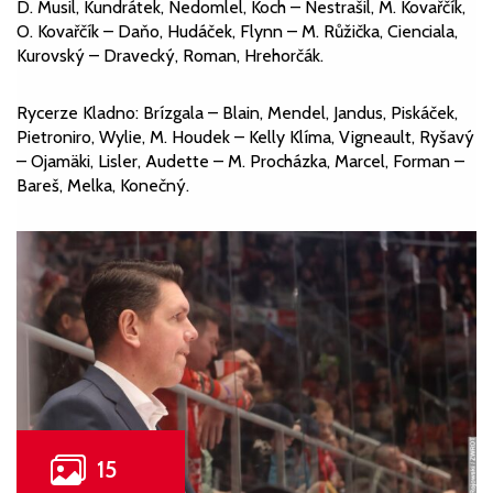
D. Musil, Kundrátek, Nedomlel, Koch – Nestrašil, M. Kovařčík,
O. Kovařčík – Daňo, Hudáček, Flynn – M. Růžička, Cienciala,
Kurovský – Dravecký, Roman, Hrehorčák.
Rycerze Kladno: Brízgala – Blain, Mendel, Jandus, Piskáček,
Pietroniro, Wylie, M. Houdek – Kelly Klíma, Vigneault, Ryšavý
– Ojamäki, Lisler, Audette – M. Procházka, Marcel, Forman –
Bareš, Melka, Konečný.