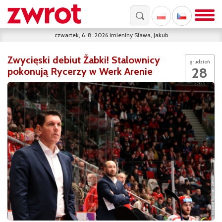
czwartek, 6. 8. 2026
imieniny
Sława, Jakub
Zwycięski debiut Žabki! Stalownicy
grudzień
28
pokonują Rycerzy w Werk Arenie
2025