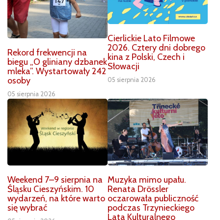
Cierlickie Lato Filmowe
2026. Cztery dni dobrego
Rekord frekwencji na
kina z Polski, Czech i
biegu „O gliniany dzbanek
Słowacji
mleka”. Wystartowały 242
osoby
05 sierpnia 2026
05 sierpnia 2026
Weekend 7–9 sierpnia na
Muzyka mimo upału.
Śląsku Cieszyńskim. 10
Renata Drössler
wydarzeń, na które warto
oczarowała publiczność
się wybrać
podczas Trzynieckiego
Lata Kulturalnego