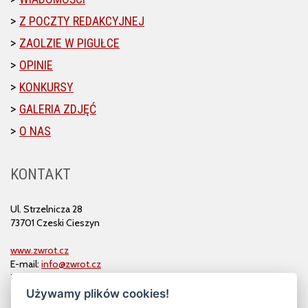
Z POCZTY REDAKCYJNEJ
ZAOLZIE W PIGUŁCE
OPINIE
KONKURSY
GALERIA ZDJĘĆ
O NAS
KONTAKT
Ul. Strzelnicza 28
73701 Czeski Cieszyn
www.zwrot.cz
E-mail:
info@zwrot.cz
Tel. i faks: 558 711 582
Używamy plików cookies!