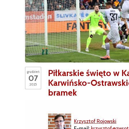
Piłkarskie święto w 
grudzień
07
Karwińsko-Ostrawski
2025
bramek
Krzysztof Rojowski
E-mail:
krzysztof@zwrot