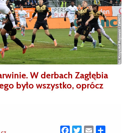
Karwinie. W derbach Zagłębia
ego było wszystko, oprócz
Facebook
Twitter
Email
Share
.cz