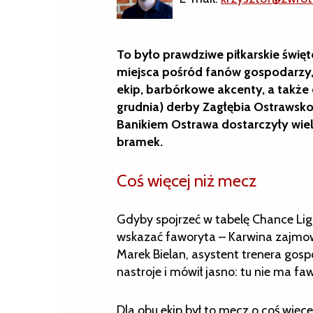
To było prawdziwe piłkarskie święt
miejsca pośród fanów gospodarzy, 
ekip, barbórkowe akcenty, a także 
grudnia) derby Zagłębia Ostrawsk
Banikiem Ostrawa dostarczyły wielu
bramek.
Coś więcej niż mecz
Gdyby spojrzeć w tabelę Chance Li
wskazać faworyta – Karwina zajmowa
Marek Bielan, asystent trenera gos
nastroje i mówił jasno: tu nie ma fa
Dla obu ekip był to mecz o coś więce