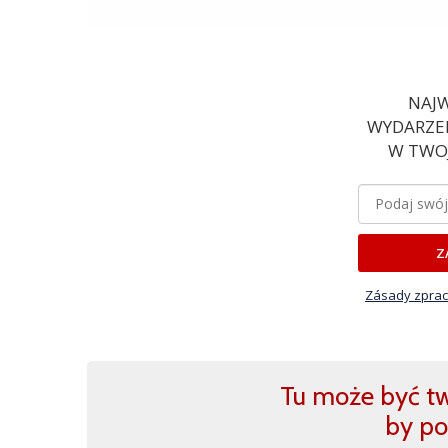
NAJW
WYDARZEN
W TWOJ
Z
Zásady zprac
Tu może być two
by po