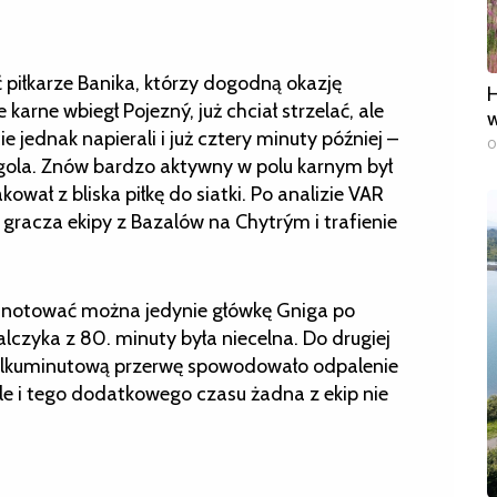
 piłkarze Banika, którzy dogodną okazję
H
 karne wbiegł Pojezný, już chciał strzelać, ale
w
e jednak napierali i już cztery minuty później –
0
 z gola. Znów bardzo aktywny w polu karnym był
ował z bliska piłkę do siatki. Po analizie VAR
a gracza ekipy z Bazalów na Chytrým i trafienie
dnotować można jedynie główkę Gniga po
czyka z 80. minuty była niecelna. Do drugiej
(kilkuminutową przerwę spowodowało odpalenie
ale i tego dodatkowego czasu żadna z ekip nie