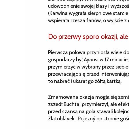
udowodnienie swojej klasy i wyższo
(Karwina wygrała sierpniowe starcie 
wspierała rzesza fanów, o wyjście z 
Do przerwy sporo okazji, al
Pierwsza połowa przyniosła wiele dob
gospodarzy był Ayaosi w 17 minucie
przymierzyć w wybrany przez siebie
przewracając się przed interweniują
to nabrać i ukarał go żółtą kartką.
Zmarnowana okazja mogła się zemści
zszedł Buchta, przymierzył, ale efe
przed szansą na gola stawali kolej
Zlatohlávek i Pojezný po stronie go