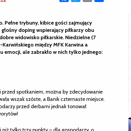
o. Pełne trybuny, kibice gości zajmujący
głośny doping wspierający piłkarzy obu
dobre widowisko piłkarskie. Niedzielne (7
o-Karwińskiego między MFK Karwina a
 emocji, ale zabrakło w nich tylko jednego:
gi przed spotkaniem, można by zdecydowanie
ła wszak szóste, a Banik czternaste miejsce.
podarzy przed derbami jednak tonował
worytów!
j niż tylko trzy punkty – dla gospodarzy, o