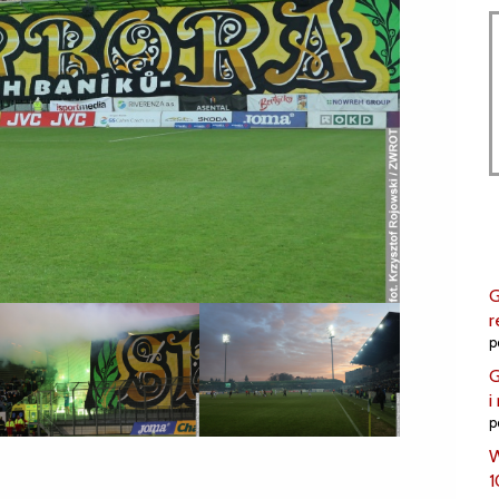
G
r
p
G
i
p
W
1