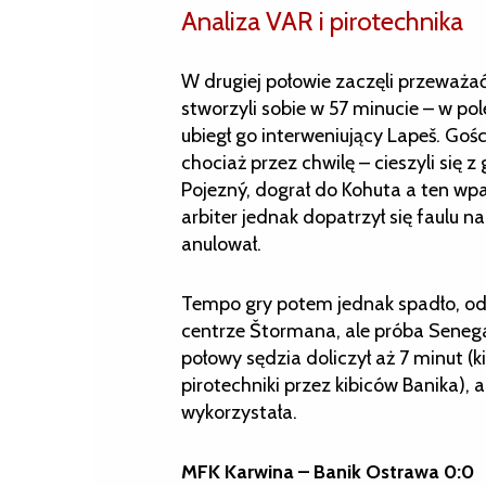
Analiza VAR i pirotechnika
W drugiej połowie zaczęli przeważać
stworzyli sobie w 57 minucie – w pole
ubiegł go interweniujący Lapeš. Gości
chociaż przez chwilę – cieszyli się
Pojezný, dograł do Kohuta a ten wpak
arbiter jednak dopatrzył się faulu n
anulował.
Tempo gry potem jednak spadło, o
centrze Štormana, ale próba Senegal
połowy sędzia doliczył aż 7 minut 
pirotechniki przez kibiców Banika), 
wykorzystała.
MFK Karwina – Banik Ostrawa 0:0