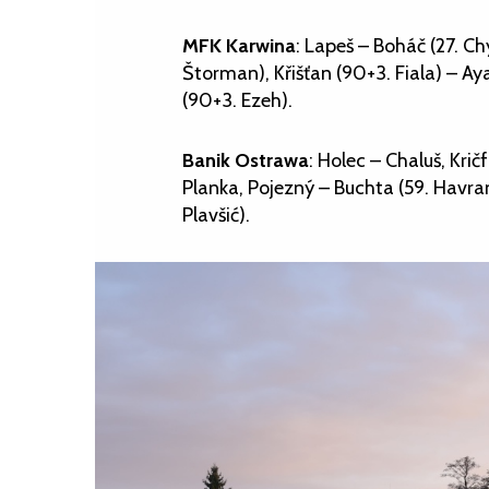
MFK Karwina
: Lapeš – Boháč (27. Ch
Štorman), Křišťan (90+3. Fiala) – Ay
(90+3. Ezeh).
Banik Ostrawa
: Holec – Chaluš, Krič
Planka, Pojezný – Buchta (59. Havran
Plavšić).