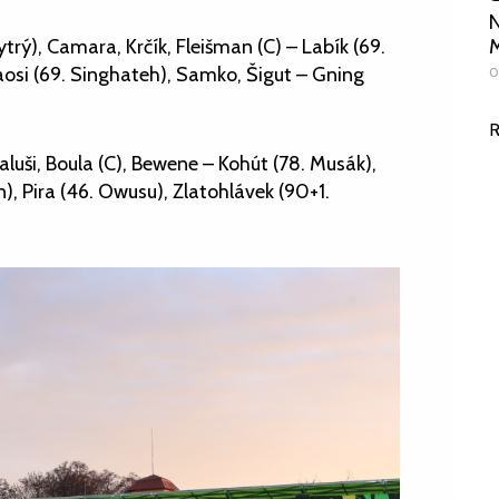
N
ytrý), Camara, Krčík, Fleišman (C) – Labík (69.
M
aosi (69. Singhateh), Samko, Šigut – Gning
0
R
faluši, Boula (C), Bewene – Kohút (78. Musák),
), Pira (46. Owusu), Zlatohlávek (90+1.