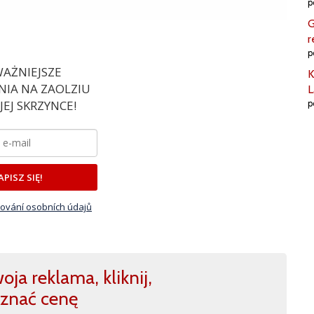
p
G
r
p
AŻNIEJSZE
K
IA NA ZAOLZIU
L
EJ SKRZYNCE!
p
APISZ SIĘ!
ování osobních údajů
ja reklama, kliknij,
znać cenę