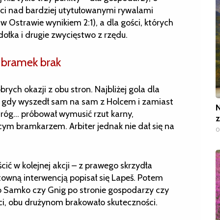
ści nad bardziej utytułowanymi rywalami
w Ostrawie wynikiem 2:1), a dla gości, których
dołka i drugie zwycięstwo z rzędu.
e bramek brak
rych okazji z obu stron. Najbliżej gola dla
, gdy wyszedł sam na sam z Holcem i zamiast
N
 róg… próbował wymusić rzut karny,
z
cym bramkarzem. Arbiter jednak nie dał się na
0
ć w kolejnej akcji – z prawego skrzydła
ktowną interwencją popisał się Lapeš. Potem
no Samko czy Gnig po stronie gospodarzy czy
ści, obu drużynom brakowało skuteczności.