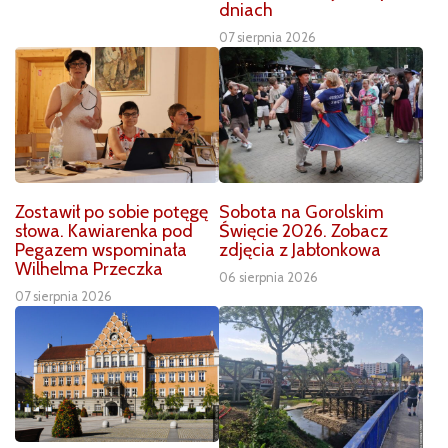
dniach
07 sierpnia 2026
Zostawił po sobie potęgę
Sobota na Gorolskim
słowa. Kawiarenka pod
Święcie 2026. Zobacz
Pegazem wspominała
zdjęcia z Jabłonkowa
Wilhelma Przeczka
06 sierpnia 2026
07 sierpnia 2026