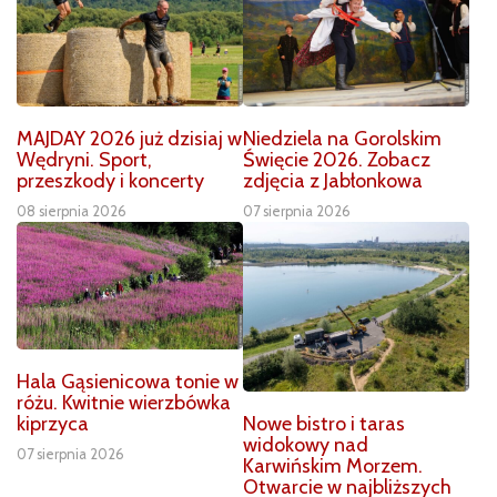
MAJDAY 2026 już dzisiaj w
Niedziela na Gorolskim
Wędryni. Sport,
Święcie 2026. Zobacz
przeszkody i koncerty
zdjęcia z Jabłonkowa
08 sierpnia 2026
07 sierpnia 2026
Hala Gąsienicowa tonie w
różu. Kwitnie wierzbówka
Nowe bistro i taras
kiprzyca
widokowy nad
07 sierpnia 2026
Karwińskim Morzem.
Otwarcie w najbliższych