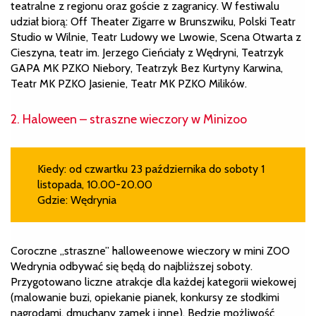
teatralne z regionu oraz goście z zagranicy. W festiwalu
udział biorą: Off Theater Zigarre w Brunszwiku, Polski Teatr
Studio w Wilnie, Teatr Ludowy we Lwowie, Scena Otwarta z
Cieszyna, teatr im. Jerzego Cieńciały z Wędryni, Teatrzyk
GAPA MK PZKO Niebory, Teatrzyk Bez Kurtyny Karwina,
Teatr MK PZKO Jasienie, Teatr MK PZKO Milików.
2. Haloween – straszne wieczory w Minizoo
Kiedy: od czwartku 23 października do soboty 1
listopada, 10.00-20.00
Gdzie: Wędrynia
Coroczne „straszne” halloweenowe wieczory w mini ZOO
Wedrynia odbywać się będą do najbliższej soboty.
Przygotowano liczne atrakcje dla każdej kategorii wiekowej
(malowanie buzi, opiekanie pianek, konkursy ze słodkimi
nagrodami, dmuchany zamek i inne). Będzie możliwość