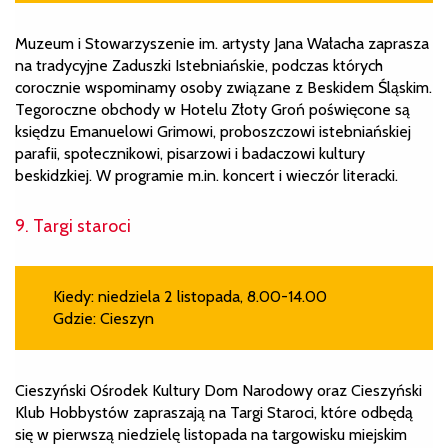
Muzeum i Stowarzyszenie im. artysty Jana Wałacha zaprasza
na tradycyjne Zaduszki Istebniańskie, podczas których
corocznie wspominamy osoby związane z Beskidem Śląskim.
Tegoroczne obchody w Hotelu Złoty Groń poświęcone są
księdzu Emanuelowi Grimowi, proboszczowi istebniańskiej
parafii, społecznikowi, pisarzowi i badaczowi kultury
beskidzkiej. W programie m.in. koncert i wieczór literacki.
9. Targi staroci
Kiedy: niedziela 2 listopada, 8.00-14.00
Gdzie: Cieszyn
Cieszyński Ośrodek Kultury Dom Narodowy oraz Cieszyński
Klub Hobbystów zapraszają na Targi Staroci, które odbędą
się w pierwszą niedzielę listopada na targowisku miejskim