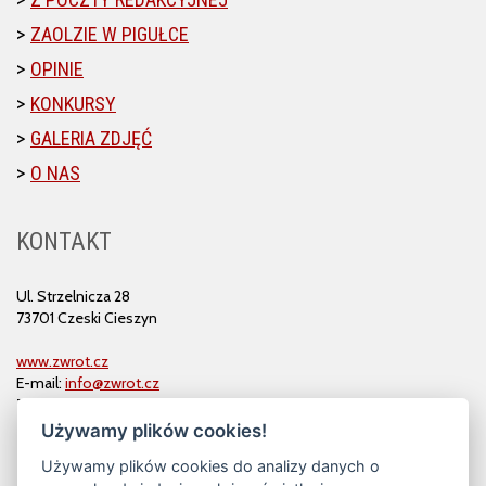
ZAOLZIE W PIGUŁCE
OPINIE
KONKURSY
GALERIA ZDJĘĆ
O NAS
KONTAKT
Ul. Strzelnicza 28
73701 Czeski Cieszyn
www.zwrot.cz
E-mail:
info@zwrot.cz
Tel. i faks: 558 711 582
Używamy plików cookies!
Używamy plików cookies do analizy danych o