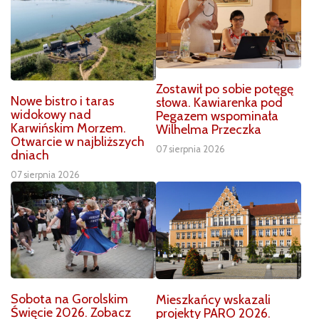
Zostawił po sobie potęgę
Nowe bistro i taras
słowa. Kawiarenka pod
widokowy nad
Pegazem wspominała
Karwińskim Morzem.
Wilhelma Przeczka
Otwarcie w najbliższych
07 sierpnia 2026
dniach
07 sierpnia 2026
Sobota na Gorolskim
Mieszkańcy wskazali
Święcie 2026. Zobacz
projekty PARO 2026.