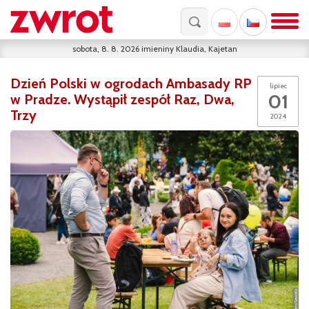
sobota, 8. 8. 2026
imieniny
Klaudia, Kajetan
Dzień Polski w ogrodach Ambasady RP
lipiec
01
w Pradze. Wystąpił zespół Raz, Dwa,
Trzy
2024