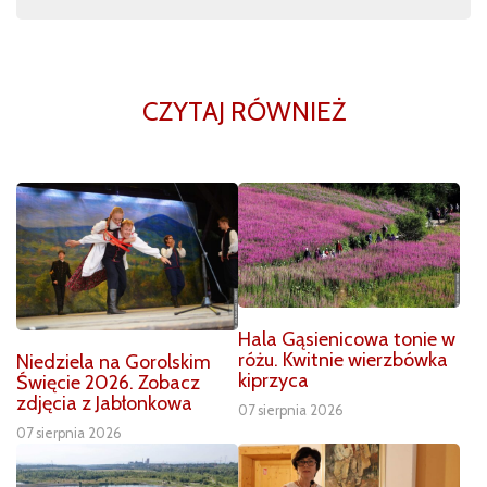
CZYTAJ RÓWNIEŻ
Hala Gąsienicowa tonie w
różu. Kwitnie wierzbówka
Niedziela na Gorolskim
kiprzyca
Święcie 2026. Zobacz
zdjęcia z Jabłonkowa
07 sierpnia 2026
07 sierpnia 2026