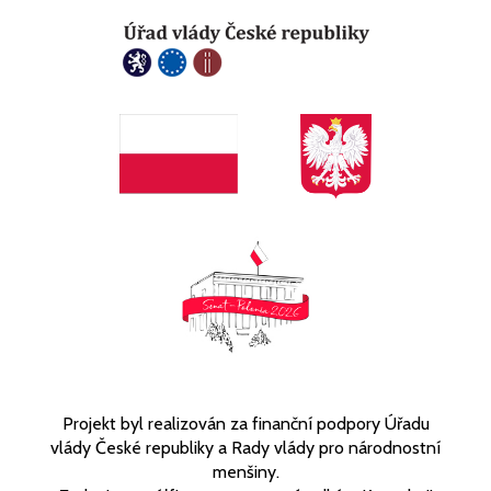
Projekt byl realizován za finanční podpory Úřadu
vlády České republiky a Rady vlády pro národnostní
menšiny.