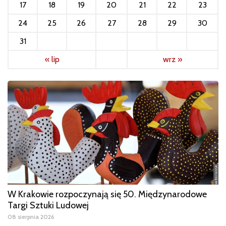
17
18
19
20
21
22
23
24
25
26
27
28
29
30
31
« lip
wrz »
W Krakowie rozpoczynają się 50. Międzynarodowe
Targi Sztuki Ludowej
08 sierpnia 2026