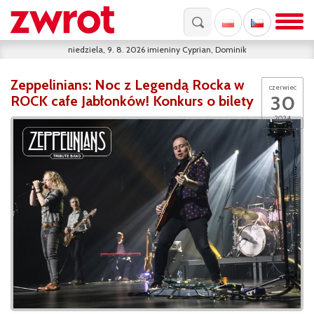
niedziela, 9. 8. 2026
imieniny
Cyprian, Dominik
Zeppelinians: Noc z Legendą Rocka w
czerwiec
30
ROCK cafe Jabłonków! Konkurs o bilety
2024