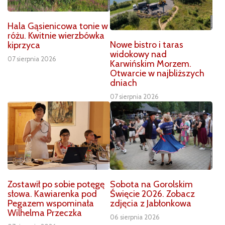
Hala Gąsienicowa tonie w
różu. Kwitnie wierzbówka
Nowe bistro i taras
kiprzyca
widokowy nad
07 sierpnia 2026
Karwińskim Morzem.
Otwarcie w najbliższych
dniach
07 sierpnia 2026
Zostawił po sobie potęgę
Sobota na Gorolskim
słowa. Kawiarenka pod
Święcie 2026. Zobacz
Pegazem wspominała
zdjęcia z Jabłonkowa
Wilhelma Przeczka
06 sierpnia 2026