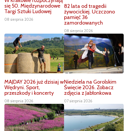
W Krakowie rozpoczynają
się 50. Międzynarodowe
82 lata od tragedii
Targi Sztuki Ludowej
żywocickiej. Uczczono
pamięć 36
08 sierpnia 2026
zamordowanych
08 sierpnia 2026
MAJDAY 2026 już dzisiaj w
Niedziela na Gorolskim
Wędryni. Sport,
Święcie 2026. Zobacz
przeszkody i koncerty
zdjęcia z Jabłonkowa
08 sierpnia 2026
07 sierpnia 2026