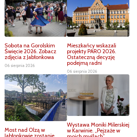
Sobota na Gorolskim
Mieszkańcy wskazali
Święcie 2026. Zobacz
projekty PARO 2026.
zdjęcia z Jabłonkowa
Ostateczną decyzję
podejmą radni
06 sierpnia 2026
06 sierpnia 2026
Wystawa Moniki Milerskiej
Most nad Olzą w
w Karwinie. „Pejzaże w
Jabłonkowie zostanie
moich myślach”