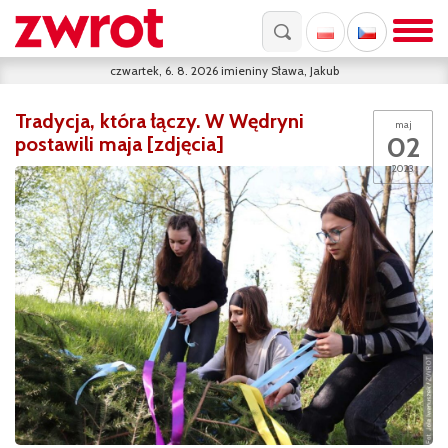
czwartek, 6. 8. 2026
imieniny
Sława, Jakub
Tradycja, która łączy. W Wędryni
maj
02
postawili maja [zdjęcia]
2023