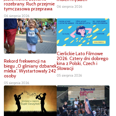
rozebrany. Ruch przejmie
06 sierpnia 2026
tymczasowa przeprawa
06 sierpnia 2026
Cierlickie Lato Filmowe
2026. Cztery dni dobrego
Rekord frekwencji na
kina z Polski, Czech i
biegu „O gliniany dzbanek
Słowacji
mleka”. Wystartowały 242
osoby
05 sierpnia 2026
05 sierpnia 2026