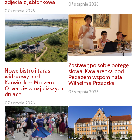
zdjęcia z Jabłonkowa
07 sierpnia 2026
07 sierpnia 2026
Zostawił po sobie potęgę
Nowe bistro i taras
słowa. Kawiarenka pod
widokowy nad
Pegazem wspominała
Karwińskim Morzem.
Wilhelma Przeczka
Otwarcie w najbliższych
07 sierpnia 2026
dniach
07 sierpnia 2026