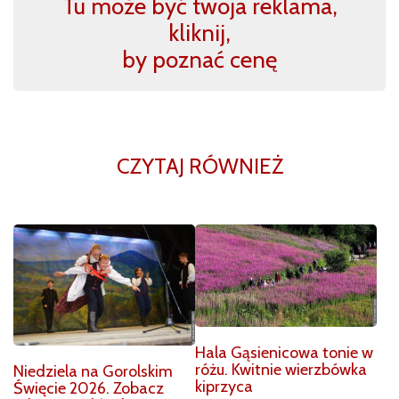
Tu może być twoja reklama,
kliknij,
by poznać cenę
CZYTAJ RÓWNIEŻ
Hala Gąsienicowa tonie w
różu. Kwitnie wierzbówka
Niedziela na Gorolskim
kiprzyca
Święcie 2026. Zobacz