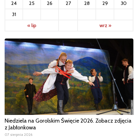
24
25
26
27
28
29
30
31
« lip
wrz »
Niedziela na Gorolskim Święcie 2026. Zobacz zdjęcia
z Jabłonkowa
07 sierpnia 2026