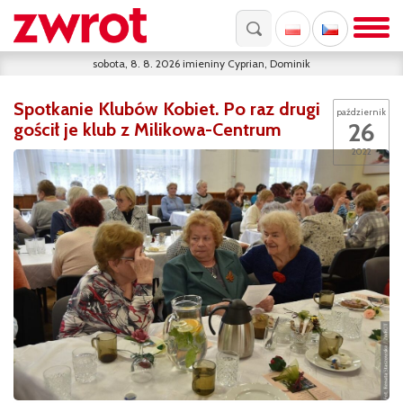
sobota, 8. 8. 2026
imieniny
Cyprian, Dominik
Spotkanie Klubów Kobiet. Po raz drugi
październik
26
gościł je klub z Milikowa-Centrum
2022