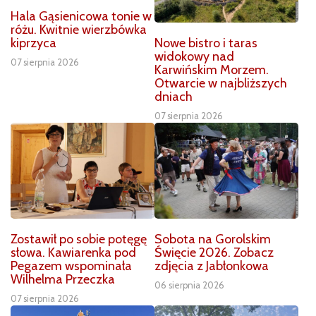
Hala Gąsienicowa tonie w
różu. Kwitnie wierzbówka
Nowe bistro i taras
kiprzyca
widokowy nad
07 sierpnia 2026
Karwińskim Morzem.
Otwarcie w najbliższych
dniach
07 sierpnia 2026
Zostawił po sobie potęgę
Sobota na Gorolskim
słowa. Kawiarenka pod
Święcie 2026. Zobacz
Pegazem wspominała
zdjęcia z Jabłonkowa
Wilhelma Przeczka
06 sierpnia 2026
07 sierpnia 2026