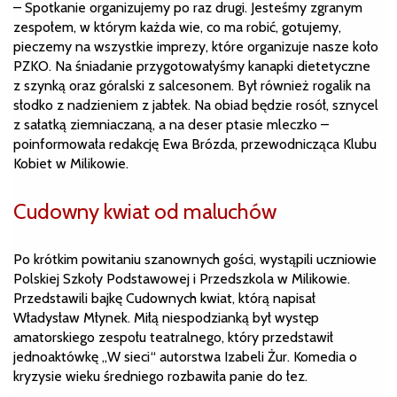
– Spotkanie organizujemy po raz drugi. Jesteśmy zgranym
zespołem, w którym każda wie, co ma robić, gotujemy,
pieczemy na wszystkie imprezy, które organizuje nasze koło
PZKO. Na śniadanie przygotowałyśmy kanapki dietetyczne
z szynką oraz góralski z salcesonem. Był również rogalik na
słodko z nadzieniem z jabłek. Na obiad będzie rosół, sznycel
z sałatką ziemniaczaną, a na deser ptasie mleczko –
poinformowała redakcję Ewa Brózda, przewodnicząca Klubu
Kobiet w Milikowie.
Cudowny kwiat od maluchów
Po krótkim powitaniu szanownych gości, wystąpili uczniowie
Polskiej Szkoły Podstawowej i Przedszkola w Milikowie.
Przedstawili bajkę Cudownych kwiat, którą napisał
Władysław Młynek. Miłą niespodzianką był występ
amatorskiego zespołu teatralnego, który przedstawił
jednoaktówkę „W sieci“ autorstwa Izabeli Żur. Komedia o
kryzysie wieku średniego rozbawiła panie do łez.