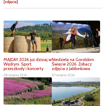
[zdjęcia]
MAJDAY 2026 już dzisiaj w
Niedziela na Gorolskim
Wędryni. Sport,
Święcie 2026. Zobacz
przeszkody i koncerty
zdjęcia z Jabłonkowa
08 sierpnia 2026
07 sierpnia 2026