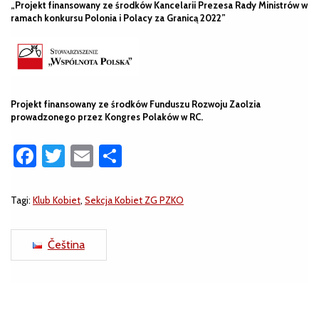
„Projekt finansowany ze środków Kancelarii Prezesa Rady Ministrów w
ramach konkursu Polonia i Polacy za Granicą 2022”
Projekt finansowany ze środków Funduszu Rozwoju Zaolzia
prowadzonego przez Kongres Polaków w RC.
Facebook
Twitter
Email
Share
Tagi:
Klub Kobiet
,
Sekcja Kobiet ZG PZKO
Čeština