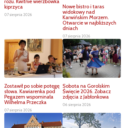
różu. Kwitnie wierzbówka
Nowe bistro i taras
kiprzyca
widokowy nad
07 sierpnia 2026
Karwińskim Morzem.
Otwarcie w najbliższych
dniach
07 sierpnia 2026
Zostawił po sobie potęgę
Sobota na Gorolskim
słowa. Kawiarenka pod
Święcie 2026. Zobacz
Pegazem wspominała
zdjęcia z Jabłonkowa
Wilhelma Przeczka
06 sierpnia 2026
07 sierpnia 2026