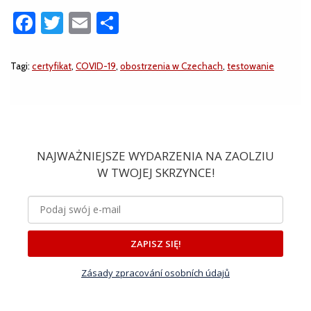
Facebook
Twitter
Email
Share
Tagi:
certyfikat
,
COVID-19
,
obostrzenia w Czechach
,
testowanie
NAJWAŻNIEJSZE WYDARZENIA NA ZAOLZIU
W TWOJEJ SKRZYNCE!
ZAPISZ SIĘ!
Zásady zpracování osobních údajů