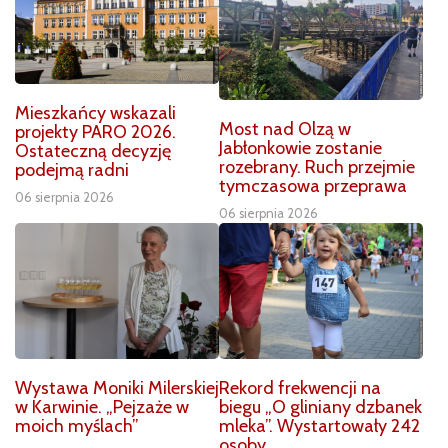
Mieszkańcy wskazali
Most nad Olzą w
projekty PARO 2026.
Jabłonkowie zostanie
Ostateczną decyzję
rozebrany. Ruch przejmie
podejmą radni
tymczasowa przeprawa
06 sierpnia 2026
06 sierpnia 2026
Wystawa Moniki Milerskiej
Rekord frekwencji na
w Karwinie. „Pejzaże w
biegu „O gliniany dzbanek
moich myślach”
mleka”. Wystartowały 242
osoby