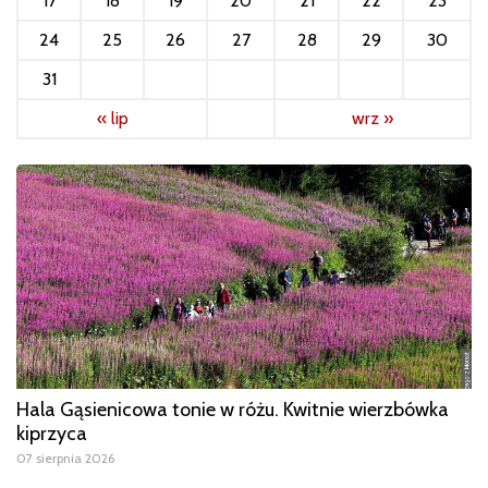
17
18
19
20
21
22
23
24
25
26
27
28
29
30
31
« lip
wrz »
Hala Gąsienicowa tonie w różu. Kwitnie wierzbówka
kiprzyca
07 sierpnia 2026