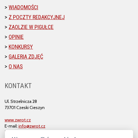
WIADOMOŚCI
Z POCZTY REDAKCYJNEJ
ZAOLZIE W PIGUŁCE
OPINIE
KONKURSY
GALERIA ZDJĘĆ
O NAS
KONTAKT
Ul. Strzelnicza 28
73701 Czeski Cieszyn
www.zwrot.cz
E-mail:
info@zwrot.cz
Tel. i faks: 558 711 582