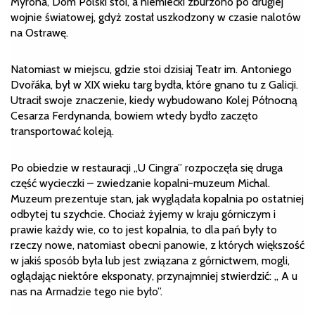
Myrona, Dom Polski stoi, a niemiecki zburzono po drugiej
wojnie światowej, gdyż został uszkodzony w czasie nalotów
na Ostrawę.
Natomiast w miejscu, gdzie stoi dzisiaj Teatr im. Antoniego
Dvořáka, był w XIX wieku targ bydła, które gnano tu z Galicji.
Utracił swoje znaczenie, kiedy wybudowano Kolej Północną
Cesarza Ferdynanda, bowiem wtedy bydło zaczęto
transportować koleją.
Po obiedzie w restauracji „U Cingra” rozpoczęła się druga
część wycieczki – zwiedzanie kopalni-muzeum Michal.
Muzeum prezentuje stan, jak wyglądała kopalnia po ostatniej
odbytej tu szychcie. Chociaż żyjemy w kraju górniczym i
prawie każdy wie, co to jest kopalnia, to dla pań były to
rzeczy nowe, natomiast obecni panowie, z których większość
w jakiś sposób była lub jest związana z górnictwem, mogli,
oglądając niektóre eksponaty, przynajmniej stwierdzić: „ A u
nas na Armadzie tego nie było”.