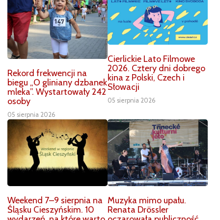
Cierlickie Lato Filmowe
2026. Cztery dni dobrego
Rekord frekwencji na
kina z Polski, Czech i
biegu „O gliniany dzbanek
Słowacji
mleka”. Wystartowały 242
osoby
05 sierpnia 2026
05 sierpnia 2026
Weekend 7–9 sierpnia na
Muzyka mimo upału.
Śląsku Cieszyńskim. 10
Renata Drössler
wydarzeń, na które warto
oczarowała publiczność