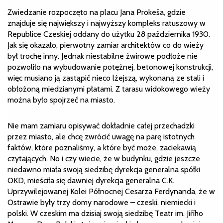
Zwiedzanie rozpoczęto na placu Jana Prokeša, gdzie
znajduje się największy i najwyższy kompleks ratuszowy w
Republice Czeskiej oddany do użytku 28 października 1930.
Jak się okazało, pierwotny zamiar architektów co do wieży
był trochę inny. Jednak niestabilne żwirowe podłoże nie
pozwoliło na wybudowanie potężnej, betonowej konstrukcji,
więc musiano ją zastąpić nieco lżejszą, wykonaną ze stali i
obłożoną miedzianymi płatami. Z tarasu widokowego wieży
można było spojrzeć na miasto.
Nie mam zamiaru opisywać dokładnie całej przechadzki
przez miasto, ale chcę zwrócić uwagę na parę istotnych
faktów, które poznaliśmy, a które być może, zaciekawią
czytających. No i czy wiecie, że w budynku, gdzie jeszcze
niedawno miała swoją siedzibę dyrekcja generalna spółki
OKD, mieściła się dawniej dyrekcja generalna C.K.
Uprzywilejowanej Kolei Północnej Cesarza Ferdynanda, że w
Ostrawie były trzy domy narodowe – czeski, niemiecki i
polski. W czeskim ma dzisiaj swoją siedzibę Teatr im. Jiřího