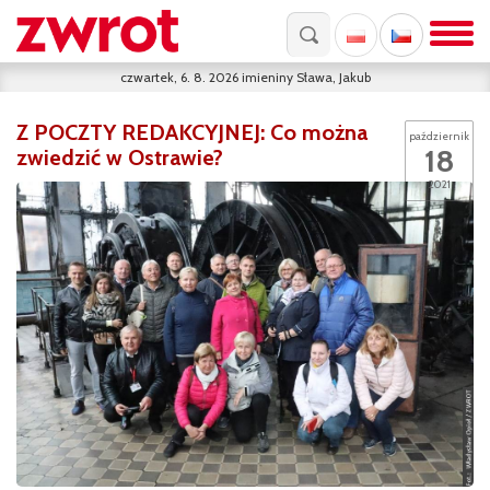
czwartek, 6. 8. 2026
imieniny
Sława, Jakub
Z POCZTY REDAKCYJNEJ: Co można
październik
18
zwiedzić w Ostrawie?
2021