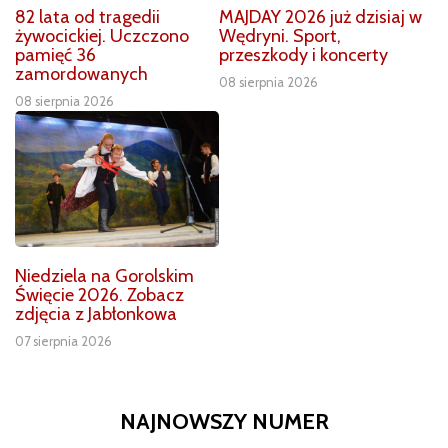
82 lata od tragedii
MAJDAY 2026 już dzisiaj w
żywocickiej. Uczczono
Wędryni. Sport,
pamięć 36
przeszkody i koncerty
zamordowanych
08 sierpnia 2026
08 sierpnia 2026
Niedziela na Gorolskim
Święcie 2026. Zobacz
zdjęcia z Jabłonkowa
07 sierpnia 2026
NAJNOWSZY NUMER