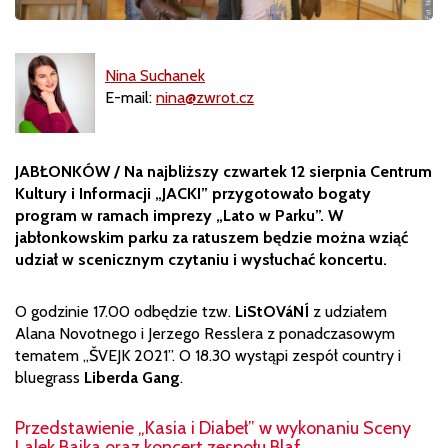
Nina Suchanek
E-mail:
nina@zwrot.cz
JABŁONKÓW / Na najbliższy czwartek 12 sierpnia Centrum
Kultury i Informacji „JACKI” przygotowało bogaty
program w ramach imprezy „Lato w Parku”. W
jabłonkowskim parku za ratuszem będzie można wziąć
udział w scenicznym czytaniu i wysłuchać koncertu.
O godzinie 17.00 odbędzie tzw.
LiStOVáNÍ
z udziałem
Alana Novotnego i Jerzego Resslera z ponadczasowym
tematem „ŠVEJK 2021”. O 18.30 wystąpi zespół country i
bluegrass
Liberda Gang
.
Przedstawienie „Kasia i Diabeł” w wykonaniu Sceny
Lalek Bajka oraz koncert zespołu Blaf