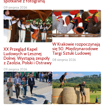
spotkanie z fotografią
09 sierpnia 2026
W Krakowie rozpoczynają
się 50. Międzynarodowe
XX Przegląd Kapel
Targi Sztuki Ludowej
Ludowych w Lesznej
Dolnej. Wystąpią zespoły
08 sierpnia 2026
z Zaolzia, Polski i Ostrawy
09 sierpnia 2026