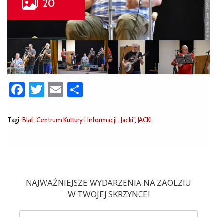
Facebook
Twitter
Email
Share
Tagi:
Blaf
,
Centrum Kultury i Informacji „Jacki”
,
JACKI
NAJWAŻNIEJSZE WYDARZENIA NA ZAOLZIU
W TWOJEJ SKRZYNCE!