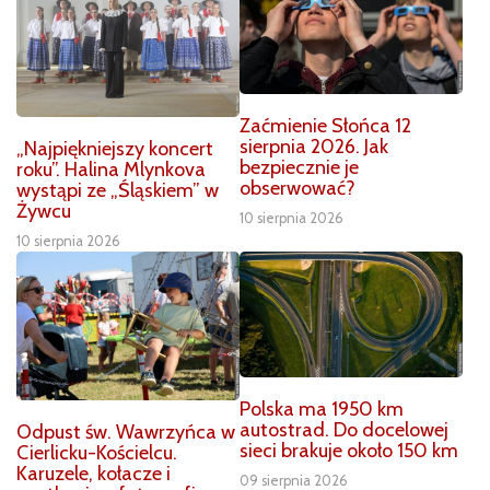
Zaćmienie Słońca 12
sierpnia 2026. Jak
„Najpiękniejszy koncert
bezpiecznie je
roku”. Halina Mlynkova
obserwować?
wystąpi ze „Śląskiem” w
Żywcu
10 sierpnia 2026
10 sierpnia 2026
Polska ma 1950 km
autostrad. Do docelowej
Odpust św. Wawrzyńca w
sieci brakuje około 150 km
Cierlicku-Kościelcu.
Karuzele, kołacze i
09 sierpnia 2026