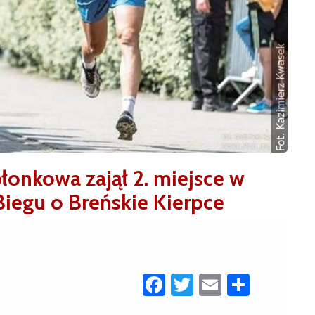
błonkowa zajął 2. miejsce w
Biegu o Breńskie Kierpce
Facebook
Twitter
Email
Share