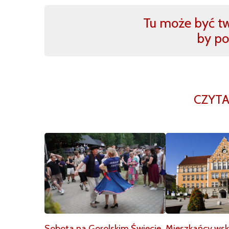
Tu może być two
by po
CZYTA
Sobota na Gorolskim Święcie
Mieszkańcy wska