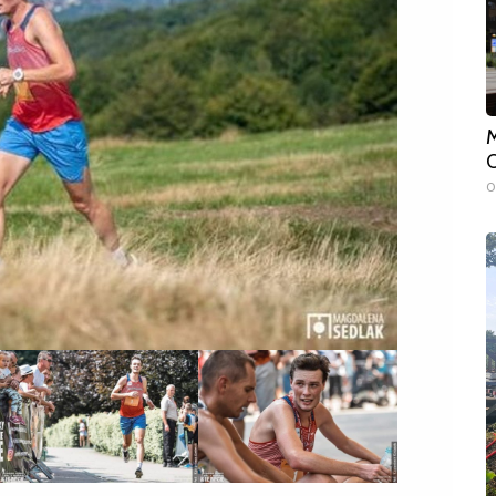
M
O
0