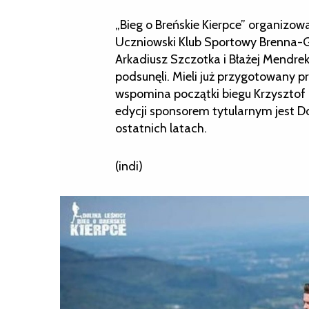
„Bieg o Breńskie Kierpce” organizow
Uczniowski Klub Sportowy Brenna-G
Arkadiusz Szczotka i Błażej Mendrek 
podsunęli. Mieli już przygotowany p
wspomina początki biegu Krzysztof G
edycji sponsorem tytularnym jest Do
ostatnich latach.
(indi)