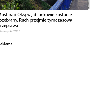
ost nad Olzą w Jabłonkowie zostanie
ozebrany. Ruch przejmie tymczasowa
przeprawa
6 sierpnia 2026
eklama