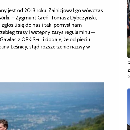
any jest od 2013 roku. Zainicjował go wówczas
órki. – Zygmunt Greń, Tomasz Dybczyński,
zgłosili się do nas i taki pomysł nam
rzebieg trasy i wstępny zarys regulaminu —
awlas z OPKiS-u. i dodaje, że od pięciu
lina Leśnicy, stąd rozszerzenie nazwy w
S
z
0