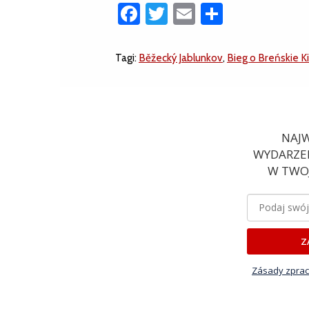
Facebook
Twitter
Email
Share
Tagi:
Běžecký Jablunkov
,
Bieg o Breńskie K
NAJW
WYDARZEN
W TWOJ
Z
Zásady zprac