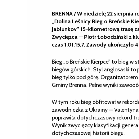
BRENNA / W niedzielę 22 sierpnia
„Dolina Leśnicy Bieg o Breńskie Ki
Jablunkov” 15-kilometrową trasę z
Zwycięzca — Piotr Łobodziński z k
czas 1:01:15,7. Zawody ukończyło
Bieg „o Breńskie Kierpce” to bieg w 
biegów górskich. Styl anglosaski to p
bieg tylko pod górę. Organizatorem 
Gminy Brenna. Pełne wyniki zawod
W tym roku bieg obfitował w rekord
zawodniczka z Ukrainy — Valentyna 
poprawiła dotychczasowy rekord tra
Wynik zwycięzcy klasyfikacji gener
dotychczasowej historii biegu.