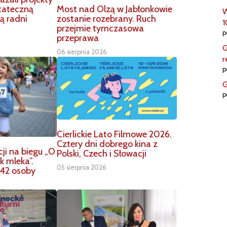
Most nad Olzą w Jabłonkowie
tateczną
W
zostanie rozebrany. Ruch
ą radni
1
przejmie tymczasowa
p
przeprawa
G
06 sierpnia 2026
r
p
G
p
Cierlickie Lato Filmowe 2026.
Cztery dni dobrego kina z
ji na biegu „O
Polski, Czech i Słowacji
k mleka”.
05 sierpnia 2026
42 osoby