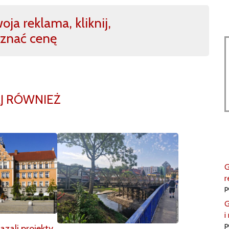
ja reklama, kliknij,
znać cenę
J RÓWNIEŻ
G
r
p
G
i
p
zali projekty