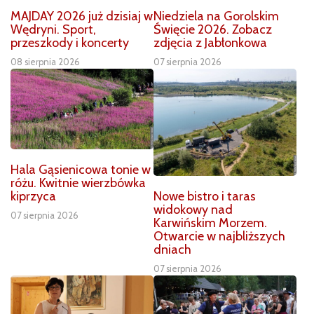
MAJDAY 2026 już dzisiaj w
Niedziela na Gorolskim
Wędryni. Sport,
Święcie 2026. Zobacz
przeszkody i koncerty
zdjęcia z Jabłonkowa
08 sierpnia 2026
07 sierpnia 2026
Hala Gąsienicowa tonie w
różu. Kwitnie wierzbówka
Nowe bistro i taras
kiprzyca
widokowy nad
07 sierpnia 2026
Karwińskim Morzem.
Otwarcie w najbliższych
dniach
07 sierpnia 2026