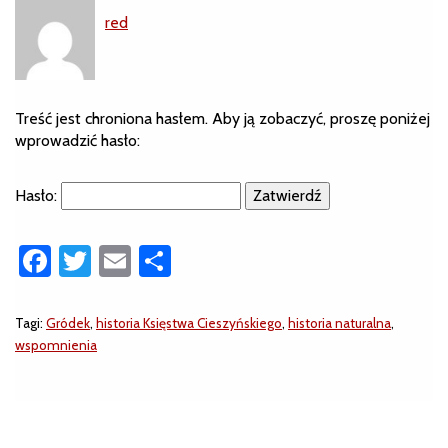
red
Treść jest chroniona hasłem. Aby ją zobaczyć, proszę poniżej
wprowadzić hasło:
Hasło:
Facebook
Twitter
Email
Share
Tagi:
Gródek
,
historia Księstwa Cieszyńskiego
,
historia naturalna
,
wspomnienia