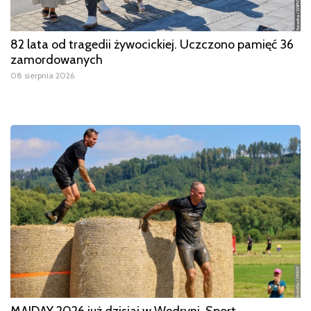
82 lata od tragedii żywocickiej. Uczczono pamięć 36
zamordowanych
08 sierpnia 2026
MAJDAY 2026 już dzisiaj w Wędryni. Sport,