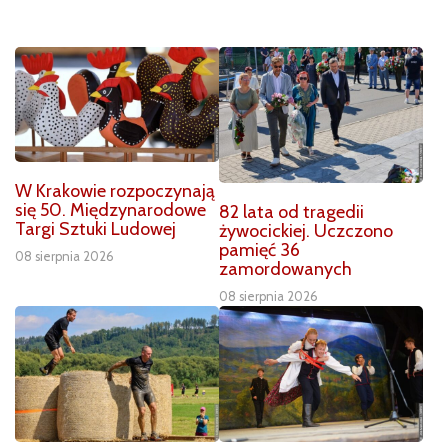
W Krakowie rozpoczynają
się 50. Międzynarodowe
82 lata od tragedii
Targi Sztuki Ludowej
żywocickiej. Uczczono
pamięć 36
08 sierpnia 2026
zamordowanych
08 sierpnia 2026