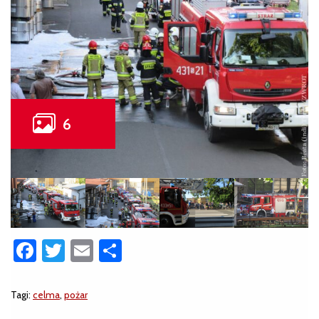
Facebook
Twitter
Email
Share
Tagi:
celma
,
pożar