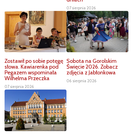
07 sierpnia 2026
Zostawił po sobie potęgę
Sobota na Gorolskim
słowa. Kawiarenka pod
Święcie 2026. Zobacz
Pegazem wspominała
zdjęcia z Jabłonkowa
Wilhelma Przeczka
06 sierpnia 2026
07 sierpnia 2026