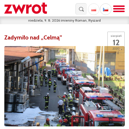
niedziela, 9. 8. 2026
imieniny
Roman, Ryszard
Zadymiło nad „Celmą”
sierpień
12
2020