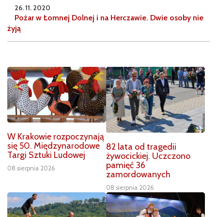
26. 11. 2020
Pożar w Łomnej Dolnej i na Herczawie. Dwie osoby nie
żyją
W Krakowie rozpoczynają
się 50. Międzynarodowe
82 lata od tragedii
Targi Sztuki Ludowej
żywocickiej. Uczczono
pamięć 36
08 sierpnia 2026
zamordowanych
08 sierpnia 2026