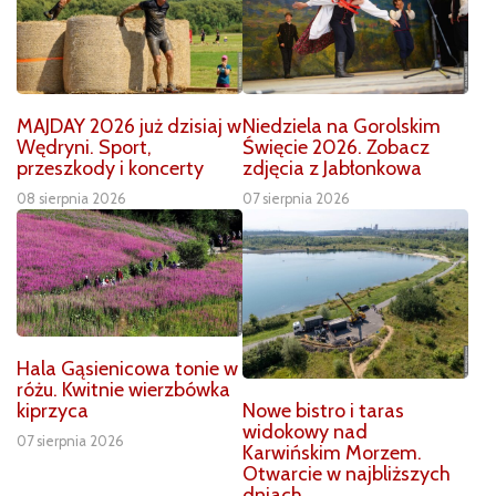
MAJDAY 2026 już dzisiaj w
Niedziela na Gorolskim
Wędryni. Sport,
Święcie 2026. Zobacz
przeszkody i koncerty
zdjęcia z Jabłonkowa
08 sierpnia 2026
07 sierpnia 2026
Hala Gąsienicowa tonie w
różu. Kwitnie wierzbówka
Nowe bistro i taras
kiprzyca
widokowy nad
07 sierpnia 2026
Karwińskim Morzem.
Otwarcie w najbliższych
dniach