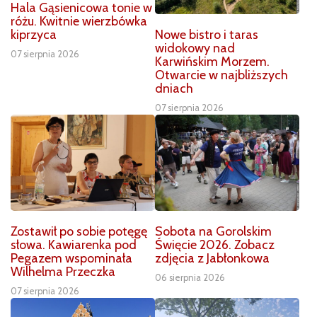
Hala Gąsienicowa tonie w
różu. Kwitnie wierzbówka
Nowe bistro i taras
kiprzyca
widokowy nad
07 sierpnia 2026
Karwińskim Morzem.
Otwarcie w najbliższych
dniach
07 sierpnia 2026
Zostawił po sobie potęgę
Sobota na Gorolskim
słowa. Kawiarenka pod
Święcie 2026. Zobacz
Pegazem wspominała
zdjęcia z Jabłonkowa
Wilhelma Przeczka
06 sierpnia 2026
07 sierpnia 2026