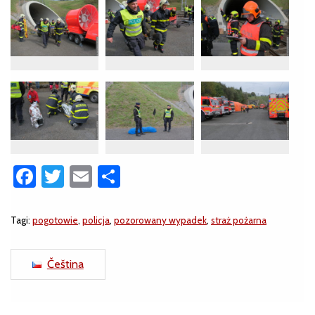
Facebook
Twitter
Email
Share
Tagi:
pogotowie
,
policja
,
pozorowany wypadek
,
straż pożarna
Čeština