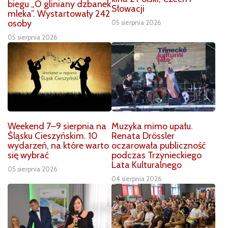
biegu „O gliniany dzbanek
Słowacji
mleka”. Wystartowały 242
osoby
05 sierpnia 2026
05 sierpnia 2026
Weekend 7–9 sierpnia na
Muzyka mimo upału.
Śląsku Cieszyńskim. 10
Renata Drössler
wydarzeń, na które warto
oczarowała publiczność
się wybrać
podczas Trzynieckiego
Lata Kulturalnego
05 sierpnia 2026
04 sierpnia 2026