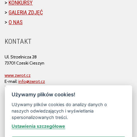
KONKURSY
GALERIA ZDJĘĆ
O NAS
KONTAKT
Ul. Strzelnicza 28
73701 Czeski Cieszyn
www.zwrot.cz
E-mail:
info@zwrot.cz
Tel. i faks: 558 711 582
Używamy plików cookies!
Używamy plików cookies do analizy danych o
naszych odwiedzających i wyświetlania
spersonalizowanych treści.
Ustawienia szczegółowe