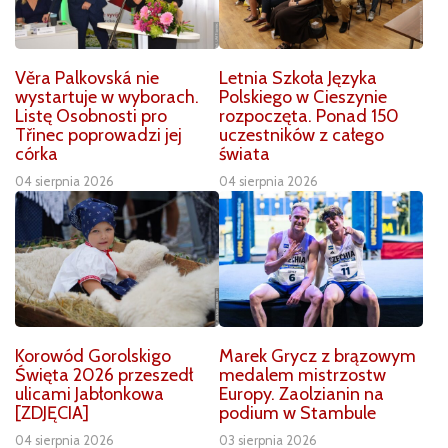
Věra Palkovská nie
Letnia Szkoła Języka
wystartuje w wyborach.
Polskiego w Cieszynie
Listę Osobnosti pro
rozpoczęta. Ponad 150
Třinec poprowadzi jej
uczestników z całego
córka
świata
04 sierpnia 2026
04 sierpnia 2026
Korowód Gorolskigo
Marek Grycz z brązowym
Święta 2026 przeszedł
medalem mistrzostw
ulicami Jabłonkowa
Europy. Zaolzianin na
[ZDJĘCIA]
podium w Stambule
04 sierpnia 2026
03 sierpnia 2026