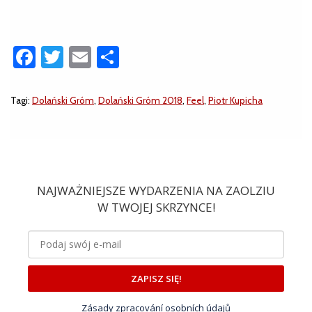
Facebook
Twitter
Email
Share
Tagi:
Dolański Gróm
,
Dolański Gróm 2018
,
Feel
,
Piotr Kupicha
NAJWAŻNIEJSZE WYDARZENIA NA ZAOLZIU
W TWOJEJ SKRZYNCE!
ZAPISZ SIĘ!
Zásady zpracování osobních údajů