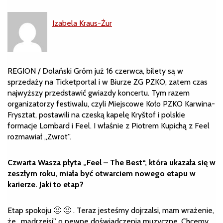
Izabela Kraus-Żur
REGION / Dolański Gróm już 16 czerwca, bilety są w
sprzedaży na Ticketportal i w Biurze ZG PZKO, zatem czas
najwyższy przedstawić gwiazdy koncertu. Tym razem
organizatorzy festiwalu, czyli Miejscowe Koło PZKO Karwina-
Frysztat, postawili na czeską kapelę Kryštof i polskie
formacje Lombard i Feel. I właśnie z Piotrem Kupichą z Feel
rozmawiał „Zwrot”.
Czwarta Wasza płyta „Feel – The Best“, która ukazała się w
zeszłym roku, miała być otwarciem nowego etapu w
karierze. Jaki to etap?
Etap spokoju 🙂 🙂 . Teraz jesteśmy dojrzalsi, mam wrażenie,
że „mądrzejsi” o pewne doświadczenia muzyczne. Chcemy