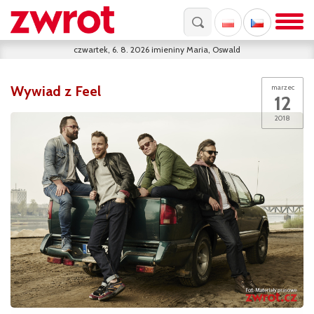
czwartek, 6. 8. 2026
imieniny
Maria, Oswald
Wywiad z Feel
marzec
12
2018