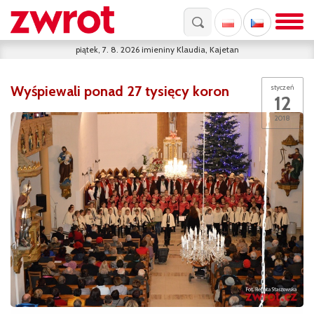
piątek, 7. 8. 2026
imieniny
Klaudia, Kajetan
Wyśpiewali ponad 27 tysięcy koron
styczeń
12
2018