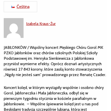
Čeština
Izabela Kraus-Żur
JABŁONKÓW / Wspólny koncert Męskiego Chóru Gorol MK
PZKO Jabłonków oraz chórów szkolnych Polskiej Szkoły
Podstawowej im. Henryka Sienkiewicza z Jabłonkowa
przyniósł wymierne efekty. Oprócz doznań artystycznych
również 27 843 korony, które zasilą konto stowarzyszenia
„Nigdy nie jesteś sam” prowadzonego przez Renatę Czader.
Koncert kolęd, w którym wystąpiły wspólnie i osobno chóry
Gorol, Jabłoneczka i Mała Jabłoneczka, odbył się w
pierwszym tygodniu stycznia w kościele parafialnym w
Jabłonkowie. – Wspólne śpiewanie kolęd jest u nas pod
Beskidami tradycją szczególnie lubianą, która jest