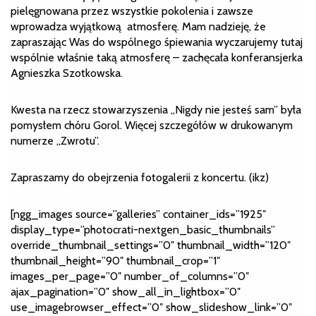
pielęgnowana przez wszystkie pokolenia i zawsze
wprowadza wyjątkową atmosferę. Mam nadzieję, że
zapraszając Was do wspólnego śpiewania wyczarujemy tutaj
wspólnie właśnie taką atmosferę – zachęcała konferansjerka
Agnieszka Szotkowska.
Kwesta na rzecz stowarzyszenia „Nigdy nie jesteś sam” była
pomysłem chóru Gorol. Więcej szczegółów w drukowanym
numerze „Zwrotu”.
Zapraszamy do obejrzenia fotogalerii z koncertu. (ikz)
[ngg_images source=”galleries” container_ids=”1925″
display_type=”photocrati-nextgen_basic_thumbnails”
override_thumbnail_settings=”0″ thumbnail_width=”120″
thumbnail_height=”90″ thumbnail_crop=”1″
images_per_page=”0″ number_of_columns=”0″
ajax_pagination=”0″ show_all_in_lightbox=”0″
use_imagebrowser_effect=”0″ show_slideshow_link=”0″