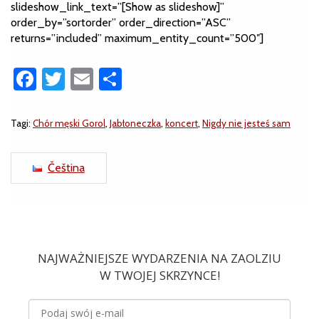
slideshow_link_text=”[Show as slideshow]”
order_by=”sortorder” order_direction=”ASC”
returns=”included” maximum_entity_count=”500″]
Facebook
Twitter
Email
Share
Tagi:
Chór męski Gorol
,
Jabłoneczka
,
koncert
,
Nigdy nie jesteś sam
Čeština
NAJWAŻNIEJSZE WYDARZENIA NA ZAOLZIU
W TWOJEJ SKRZYNCE!