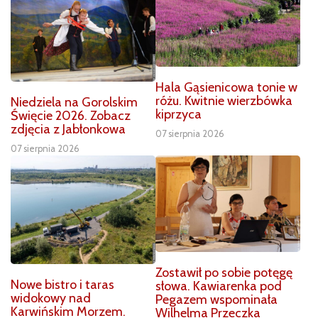
Hala Gąsienicowa tonie w
różu. Kwitnie wierzbówka
Niedziela na Gorolskim
kiprzyca
Święcie 2026. Zobacz
zdjęcia z Jabłonkowa
07 sierpnia 2026
07 sierpnia 2026
Zostawił po sobie potęgę
Nowe bistro i taras
słowa. Kawiarenka pod
widokowy nad
Pegazem wspominała
Karwińskim Morzem.
Wilhelma Przeczka