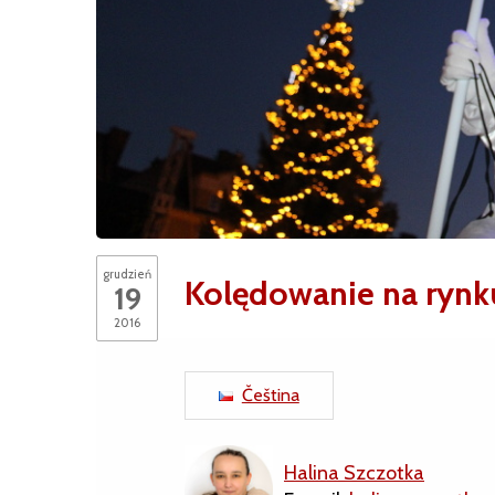
grudzień
Kolędowanie na rynk
19
2016
Čeština
Halina Szczotka