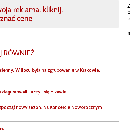
Z
ja reklama, kliknij,
p
znać cenę
0
R
J RÓWNIEŻ
sienny. W lipcu była na zgrupowaniu w Krakowie.
degustowali i uczyli się o kawie
ozpoczął nowy sezon. Na Koncercie Noworocznym
zą