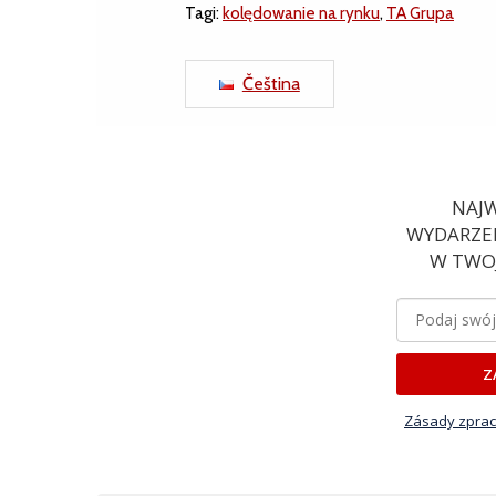
Tagi:
kolędowanie na rynku
,
TA Grupa
Čeština
NAJW
WYDARZEN
W TWOJ
Z
Zásady zprac