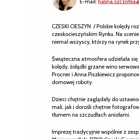
E-mail:
halina.szczotka
CZESKI CIESZYN / Polskie kolędy ro
czeskocieszyńskim Rynku. Na scenie 
niemal wszyscy, którzy na rynek przy
Świąteczna atmosfera udzielała si
kolędy, żołądki grzane wino serwowa
Procner i Anna Piszkiewicz proponow
domowej roboty.
Dzieci chętnie zaglądały do ustawi
mali, jak i dorośli chętnie fotograf
tłumem na szczudłach aniołami.
Imprezę tradycyjnie wspólnie z ze