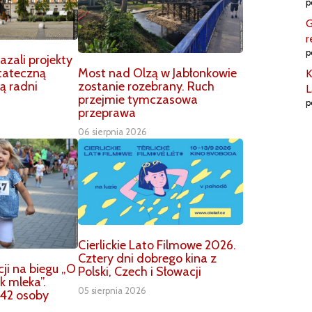
p
G
r
p
zali projekty
Most nad Olzą w Jabłonkowie
tateczną
K
zostanie rozebrany. Ruch
ą radni
L
przejmie tymczasowa
p
przeprawa
06 sierpnia 2026
Cierlickie Lato Filmowe 2026.
Cztery dni dobrego kina z
ji na biegu „O
Polski, Czech i Słowacji
k mleka”.
05 sierpnia 2026
42 osoby