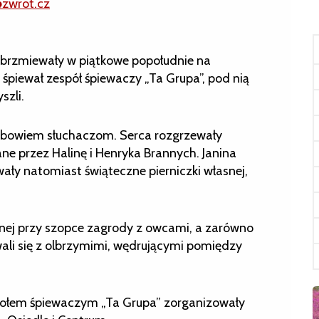
@zwrot.cz
zbrzmiewały w piątkowe popołudnie na
śpiewał zespół śpiewaczy „Ta Grupa”, pod nią
szli.
ę bowiem słuchaczom. Serca rozgrzewały
ne przez Halinę i Henryka Brannych. Janina
ały natomiast świąteczne pierniczki własnej,
onej przy szopce zagrody z owcami, a zarówno
owali się z olbrzymimi, wędrującymi pomiędzy
społem śpiewaczym „Ta Grupa” zorganizowały