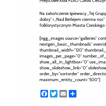
Miejscowe Koła PZKO Czeski Cieszyn
Na zakończenie śpiewacy „Tej Grupy”
dobry” i „Nad Betlejem ciemna noc
folklorystycznym Miasta Czeskiego 
[ngg_images source=”galleries” con
nextgen_basic_thumbnails” overri
thumbnail_width=”120″ thumbnail_
images_per_page=”0″ number_of_c
show_all_in_lightbox=”0″ use_ima
show_slideshow_link=”0″ slideshow
order_by=”sortorder” order_directi
maximum_entity_count=”500″]
Facebook
Twitter
Email
Share