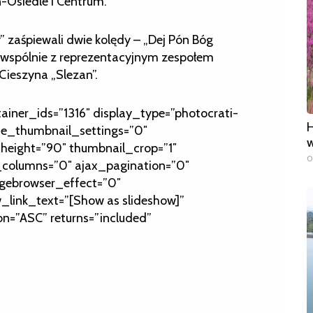
-Osiedle i Centrum.
 zaśpiewali dwie kolędy – „Dej Pón Bóg
” wspólnie z reprezentacyjnym zespołem
Cieszyna „Slezan”.
tainer_ids=”1316″ display_type=”photocrati-
H
de_thumbnail_settings=”0″
w
height=”90″ thumbnail_crop=”1″
0
olumns=”0″ ajax_pagination=”0″
gebrowser_effect=”0″
_link_text=”[Show as slideshow]”
on=”ASC” returns=”included”