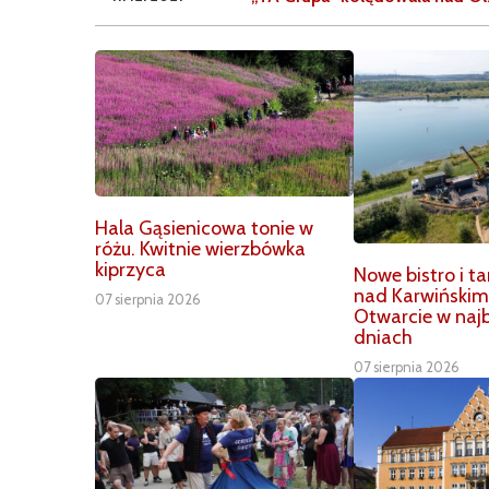
Hala Gąsienicowa tonie w
różu. Kwitnie wierzbówka
kiprzyca
Nowe bistro i t
nad Karwiński
07 sierpnia 2026
Otwarcie w najb
dniach
07 sierpnia 2026