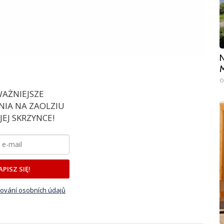
N
M
0
AŻNIEJSZE
IA NA ZAOLZIU
EJ SKRZYNCE!
APISZ SIĘ!
ování osobních údajů