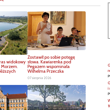
Zostawił po sobie potęgę
słowa. Kawiarenka pod
aras widokowy
G
Pegazem wspominała
m Morzem.
r
Wilhelma Przeczka
liższych
p
07 sierpnia 2026
G
i
p
W
1