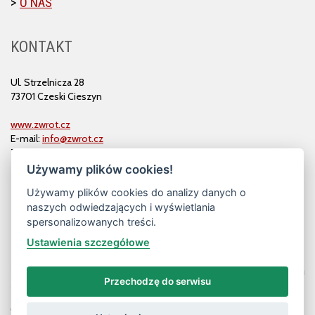
O NAS
KONTAKT
Ul. Strzelnicza 28
73701 Czeski Cieszyn
www.zwrot.cz
E-mail:
info@zwrot.cz
Tel. i faks: 558 711 582
Używamy plików cookies!
Używamy plików cookies do analizy danych o
naszych odwiedzających i wyświetlania
spersonalizowanych treści.
Ustawienia szczegółowe
Przechodzę do serwisu
© ZWROT