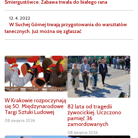
Śmiergustówce. Zabawa trwała do białego rana
12. 4. 2022
W Suchej Górnej trwają przygotowania do warsztatów
tanecznych. Już można się zgłaszać
W Krakowie rozpoczynają
się 50. Międzynarodowe
82 lata od tragedii
Targi Sztuki Ludowej
żywocickiej. Uczczono
pamięć 36
08 sierpnia 2026
zamordowanych
08 sierpnia 2026