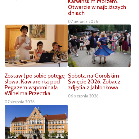
Karwińskim Morzem.
Otwarcie w najbliższych
dniach
07 sierpnia 2026
Zostawił po sobie potęgę
Sobota na Gorolskim
słowa. Kawiarenka pod
Święcie 2026. Zobacz
Pegazem wspominała
zdjęcia z Jabłonkowa
Wilhelma Przeczka
06 sierpnia 2026
07 sierpnia 2026