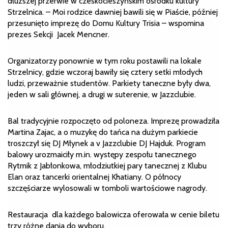
dłuższej przerwie w czeskocieszyńskim ośrodku kultury
Strzelnica. – Moi rodzice dawniej bawili się w Piaście, później
przesunięto imprezę do Domu Kultury Trisia – wspomina
prezes Sekcji Jacek Mencner.
Organizatorzy ponownie w tym roku postawili na lokale
Strzelnicy, gdzie wczoraj bawiły się cztery setki młodych
ludzi, przeważnie studentów. Parkiety taneczne były dwa,
jeden w sali głównej, a drugi w suterenie, w Jazzclubie.
Bal tradycyjnie rozpoczęto od poloneza. Imprezę prowadziła
Martina Zajac, a o muzykę do tańca na dużym parkiecie
troszczył się DJ Młynek a v Jazzclubie DJ Hajduk. Program
balowy urozmaiciły m.in. występy zespołu tanecznego
Rytmik z Jabłonkowa, młodziutkiej pary tanecznej z Klubu
Elan oraz tancerki orientalnej Khatiany. O północy
szczęściarze wylosowali w tomboli wartościowe nagrody.
Restauracja dla każdego balowicza oferowała w cenie biletu
trzy różne dania do wyboru.