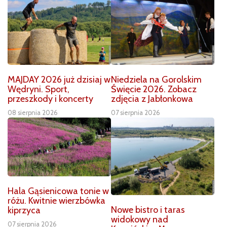
MAJDAY 2026 już dzisiaj w
Niedziela na Gorolskim
Wędryni. Sport,
Święcie 2026. Zobacz
przeszkody i koncerty
zdjęcia z Jabłonkowa
08 sierpnia 2026
07 sierpnia 2026
Hala Gąsienicowa tonie w
różu. Kwitnie wierzbówka
Nowe bistro i taras
kiprzyca
widokowy nad
07 sierpnia 2026