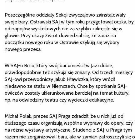
Poszczególne oddziały Sekcji zwyczajowo zainstalowały
swoje bary. Ostrawski SAJ w tym roku przygotował oczka, by
od napojów wyskokowych nie za szybko zakręciło się w
głowie. Przy okazji Zwrot dowiedział się, że zaraz na
początku nowego roku w Ostrawie szykują się wybory
nowego prezesa.
W SAJ-u Brno, który swój bar umieścił w Jazzclubie,
prawdopodobnie też szykują się zmiany. Od trzech miesięcy
SAJ-owi przewodniczy Jakub Hławiczka, który wrócił
niedawno ze stażu w Niemczech. Chce by spotkania SAJ-
owiczów zostały ukierunkowane bardziej na temat kultury,
np. na odwiedziny teatru czy wycieczki edukacyjne.
Michał Polak, prezes SAJ Praga zdradził, że u nich już od
dłuższego czasu organizują wspólne wyprawy do opery, czy
na różne wystawy artystyczne. Studenci z SAJ-u Praga tym
razem nie zorganizowali baru, ale w zamian zatroszczyli się o