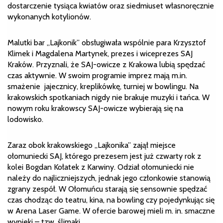
dostarczenie tysiąca kwiatów oraz siedmiuset własnoręcznie
wykonanych kotylionów.
Malutki bar „Lajkonik” obsługiwała wspólnie para Krzysztof
Klimek i Magdalena Martynek, prezes i wiceprezes SAJ
Kraków. Przyznali, że SAJ-owicze z Krakowa lubią spędzać
czas aktywnie. W swoim programie imprez mają m.in.
smażenie jajecznicy, kreplikówkę, turniej w bowlingu. Na
krakowskich spotkaniach nigdy nie brakuje muzyki i tańca. W
nowym roku krakowscy SAJ-owicze wybierają się na
lodowisko.
Zaraz obok krakowskiego „Lajkonika” zajął miejsce
ołomuniecki SAJ, którego prezesem jest już czwarty rok z
kolei Bogdan Kołatek z Karwiny. Odział ołomuniecki nie
należy do najliczniejszych, jednak jego członkowie stanowią
zgrany zespół. W Ołomuńcu starają się sensownie spędzać
czas chodząc do teatru, kina, na bowling czy pojedynkując się
w Arena Laser Game. W ofercie barowej mieli m. in. smaczne
wypieki – tzw. ślimaki.