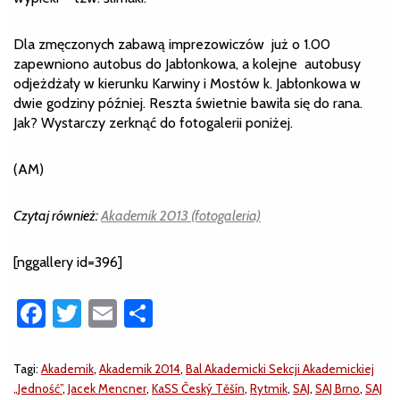
Dla zmęczonych zabawą imprezowiczów już o 1.00
zapewniono autobus do Jabłonkowa, a kolejne autobusy
odjeżdżały w kierunku Karwiny i Mostów k. Jabłonkowa w
dwie godziny później. Reszta świetnie bawiła się do rana.
Jak? Wystarczy zerknąć do fotogalerii poniżej.
(AM)
Czytaj również:
Akademik 2013 (fotogaleria)
[nggallery id=396]
Facebook
Twitter
Email
Share
Tagi:
Akademik
,
Akademik 2014
,
Bal Akademicki Sekcji Akademickiej
„Jedność”
,
Jacek Mencner
,
KaSS Český Těšín
,
Rytmik
,
SAJ
,
SAJ Brno
,
SAJ