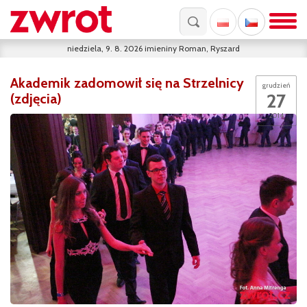
niedziela, 9. 8. 2026
imieniny
Roman, Ryszard
Akademik zadomowił się na Strzelnicy
grudzień
27
(zdjęcia)
2014