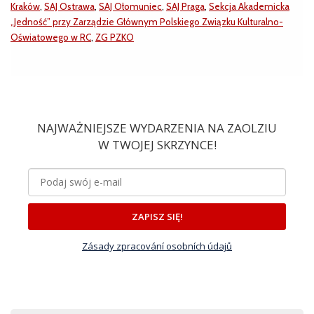
Kraków
,
SAJ Ostrawa
,
SAJ Ołomuniec
,
SAJ Praga
,
Sekcja Akademicka
„Jedność” przy Zarządzie Głównym Polskiego Związku Kulturalno-
Oświatowego w RC
,
ZG PZKO
NAJWAŻNIEJSZE WYDARZENIA NA ZAOLZIU
W TWOJEJ SKRZYNCE!
ZAPISZ SIĘ!
Zásady zpracování osobních údajů