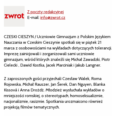
Z poczty redakcyjnej
E-mail:
info@zwrot.cz
CZESKI CIESZYN / Uczniowie Gimnazjum z Polskim Językiem
Nauczania w Czeskim Cieszynie spotkali się w piątek 21
marca z osobowościami na wykładach dotyczących tolerancji.
Imprezę zainicjowali i zorganizowali sami uczniowie
gimnazjum, wśród których znaleźli się Michał Zawadzki, Piotr
Cielecki , Dawid Kostka, Jacek Marciniak i Jakub Langner.
Z zaproszonych gości przyjechali Czesław Walek, Roma
Rojowska, Michał Rauszer, Jan Šerek, Dan Nguyen, Blanka
Kissová i Anna Drożdż. Młodzież wysłuchała wykładów o
mniejszości romskiej, o stereotypach, homoseksualizmie,
nacjonalizmie, rasizmie. Spotkania urozmaicono również
projekcją filmów tematycznych.