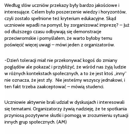
Według słów uczniów przekazy były bardzo jakościowe i
interesujące. Celem było poszerzenie wiedzy i horyzontów,
czyli zostało spełnione też kryterium edukacyjne. Skąd
uczniowie wpadli na pomysł, by zorganizować imprezę? – Już
od dłuższego czasu odbywają się demonstracje
przeciwromskie i pomyślałem, że warto byłoby temu
poświęcić więcej uwagi – mówi jeden z organizatorów.
-Dzień toleracji miał nie przekonywać kogoś do zmiany
poglądów ale pokazać i przybliżyć, że wśród nas żyją ludzie
w różnych kontekstach społecznych, a to że jest ktoś „inny”
nie oznacza, że jest zły. Nie jesteśmy wszyscy jednakowi, i
ten fakt trzeba zaakceptować – mówią studenci.
Uczniowie aktywnie brali udział w dyskusjach i interesowali
się tematami. Organizatorzy żywią nadzieję, że te spotkania
przyniosą pozytywne skutki i pomogą w zrozumieniu sytuacji
innych grup społecznych. (AM)