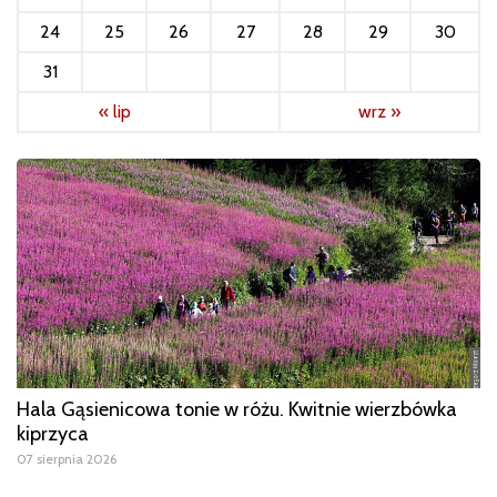
24
25
26
27
28
29
30
31
« lip
wrz »
Hala Gąsienicowa tonie w różu. Kwitnie wierzbówka
kiprzyca
07 sierpnia 2026