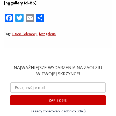
[nggallery id=86]
Facebook
Twitter
Email
Share
Tagi:
Dzień Tolerancji
,
fotogaleria
NAJWAŻNIEJSZE WYDARZENIA NA ZAOLZIU
W TWOJEJ SKRZYNCE!
ZAPISZ SIĘ!
Zásady zpracování osobních údajů