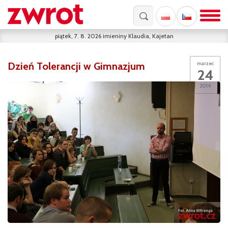
piątek, 7. 8. 2026
imieniny
Klaudia, Kajetan
Dzień Tolerancji w Gimnazjum
marzec
24
2014