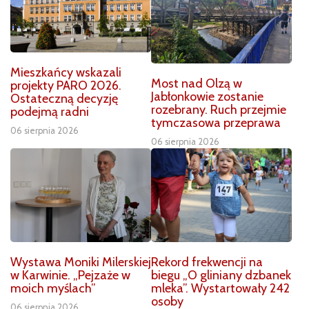
Mieszkańcy wskazali
Most nad Olzą w
projekty PARO 2026.
Jabłonkowie zostanie
Ostateczną decyzję
rozebrany. Ruch przejmie
podejmą radni
tymczasowa przeprawa
06 sierpnia 2026
06 sierpnia 2026
Wystawa Moniki Milerskiej
Rekord frekwencji na
w Karwinie. „Pejzaże w
biegu „O gliniany dzbanek
moich myślach”
mleka”. Wystartowały 242
osoby
06 sierpnia 2026