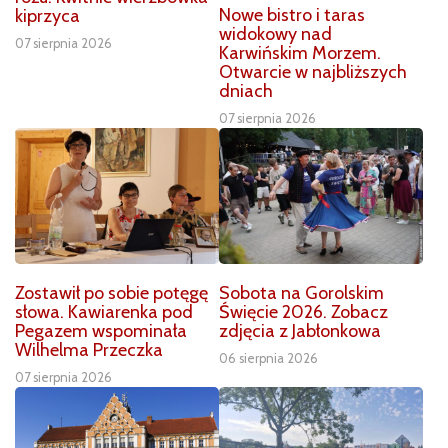
Nowe bistro i taras
kiprzyca
widokowy nad
07 sierpnia 2026
Karwińskim Morzem.
Otwarcie w najbliższych
dniach
07 sierpnia 2026
Zostawił po sobie potęgę
Sobota na Gorolskim
słowa. Kawiarenka pod
Święcie 2026. Zobacz
Pegazem wspominała
zdjęcia z Jabłonkowa
Wilhelma Przeczka
06 sierpnia 2026
07 sierpnia 2026