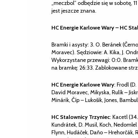
„meczbol” odbędzie się w sobotę, 11
jest jeszcze znana.
HC Energie Karlowe Wary – HC Stalow
Bramki i asysty: 3. O. Beránek (Černo
Moravec). Sędziowie: A. Kika, J. Ondr
Wykorzystane przewagi: 0:0. Bramki 
na bramkę: 26:33. Zablokowane strzały
HC Energie Karlowe Wary
: Frodl (D
David Moravec, Mikyska, Rulík – Jiskr
Minárik, Číp – Lukošik, Jones, Bambul
HC Stalownicy Trzyniec
: Kacetl (3
Kundrátek, D. Musil, Koch, Nedomlel –
Flynn, Hudáček, Daňo – Hrehorčák, R