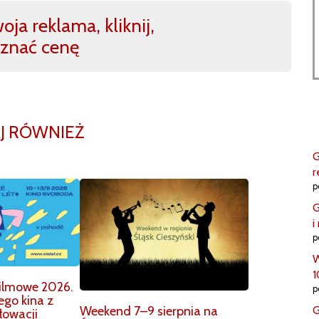
ja reklama, kliknij,
znać cenę
J RÓWNIEŻ
G
r
p
G
i
p
W
1
 Filmowe 2026.
p
ego kina z
G
Weekend 7–9 sierpnia na
Słowacji