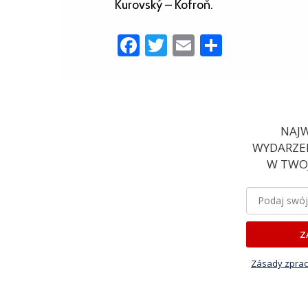
Kurovský – Kofroň.
Facebook
Twitter
Email
Share
NAJW
WYDARZEN
W TWOJ
Z
Zásady zprac