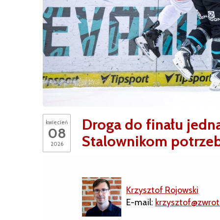
Droga do finału jedna
kwiecień
08
Stalownikom potrzeb
2026
Krzysztof Rojowski
E-mail:
krzysztof@zwrot