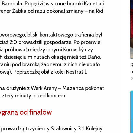
n Bambula. Popędził w stronę bramki Kacetla i
Trener Žabka od razu dokonał zmiany – na lód
Jaworowego, bliski kontaktowego trafienia był
wciąż 2:0 prowadzili gospodarze. Po przerwie
cia próbował między innymi Kurovský czy
ch dziesięciu minutach okazję mieli też Daňo,
szaniu pod bramką żadnemu z nich nie udało
R
m
wą). Poprzeczkę obił z kolei Nestrašil.
0
 na drużynie z Werk Areny – Mazanca pokonał
a cztery minuty przed końcem.
ygraną od finałów
 prowadzą trzynieccy Stalownicy 3:1. Kolejny