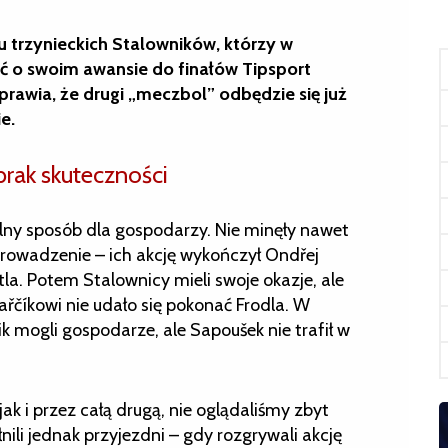
 trzynieckich Stalowników, którzy w
ć o swoim awansie do finałów Tipsport
prawia, że drugi „meczbol” odbędzie się już
e.
 brak skuteczności
lny sposób dla gospodarzy. Nie minęły nawet
prowadzenie – ich akcję wykończył Ondřej
tla. Potem Stalownicy mieli swoje okazje, ale
řčíkowi nie udało się pokonać Frodla. W
 mogli gospodarze, ale Sapoušek nie trafił w
 jak i przez całą drugą, nie oglądaliśmy zbyt
ili jednak przyjezdni – gdy rozgrywali akcję