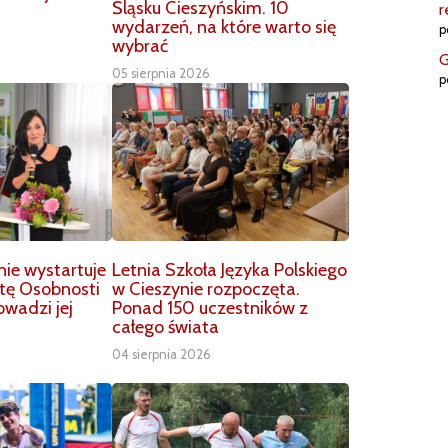
Śląsku Cieszyńskim. 10
r
wydarzeń, na które warto się
p
wybrać
G
05 sierpnia 2026
p
nie wystartuje
Letnia Szkoła Języka Polskiego
stę Osobnosti
w Cieszynie rozpoczęta.
owadzi jej
Ponad 150 uczestników z
całego świata
04 sierpnia 2026