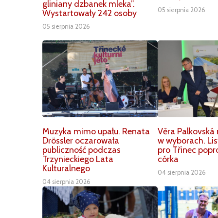
gliniany dzbanek mleka”.
05 sierpnia 2026
Wystartowały 242 osoby
05 sierpnia 2026
Muzyka mimo upału. Renata
Věra Palkovská 
Drössler oczarowała
w wyborach. Li
publiczność podczas
pro Třinec popr
Trzynieckiego Lata
córka
Kulturalnego
04 sierpnia 2026
04 sierpnia 2026