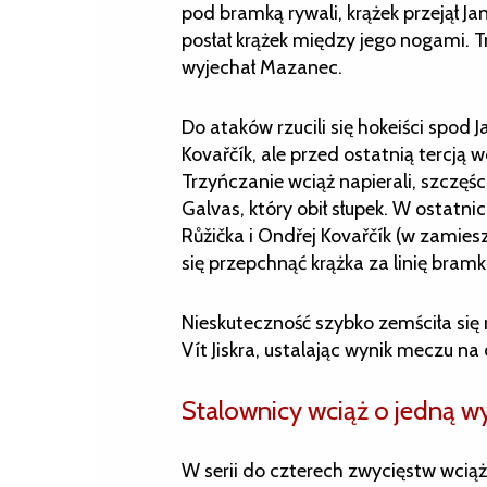
pod bramką rywali, krążek przejął Ja
posłał krążek między jego nogami. 
wyjechał Mazanec.
Do ataków rzucili się hokeiści spod 
Kovařčík, ale przed ostatnią tercją 
Trzyńczanie wciąż napierali, szczęś
Galvas, który obił słupek. W ostatni
Růžička i Ondřej Kovařčík (w zamie
się przepchnąć krążka za linię bramko
Nieskuteczność szybko zemściła się
Vít Jiskra, ustalając wynik meczu n
Stalownicy wciąż o jedną w
W serii do czterech zwycięstw wciąż