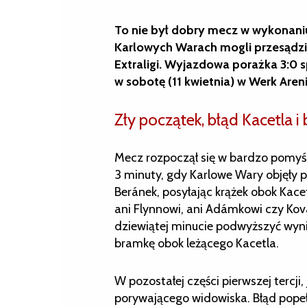
To nie był dobry mecz w wykonaniu
Karlowych Warach mogli przesądzi
Extraligi. Wyjazdowa porażka 3:0 s
w sobotę (11 kwietnia) w Werk Areni
Zły początek, błąd Kacetla i
Mecz rozpoczął się w bardzo pomyś
3 minuty, gdy Karlowe Wary objęły 
Beránek, posyłając krążek obok Kace
ani Flynnowi, ani Adámkowi czy Kova
dziewiątej minucie podwyższyć wynik
bramkę obok leżącego Kacetla.
W pozostałej części pierwszej tercji,
porywającego widowiska. Błąd popełn