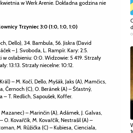
 kwietnia w Werk Arenie. Dokładna godzina nie
C
nicy Trzyniec 3:0 (1:0, 1:0, 1:0)
d
0
ch, Dello), 34. Bambula, 56. Jiskra (David
áček – J. Svoboda, L. Rampír. Kary: 2:5.
w osłabieniu: 0:0. Widzowie: 5 419. Strzały
: 13:13. Strzały niecelne: 10:12.
. Král) – M. Kočí, Dello, Myšák, Jaks (A), Mamčics,
a, Černoch (C), O. Beránek (A) – Šťastný,
a – T. Redlich, Sapoušek, Koffer.
4. Mazanec) – Marinčin (A), Adámek, J. Galvas,
 O. Kovařčík, M. Kovařčík, Nestrašil (A) –
W
oman, M. Růžička (C) – Kubiesa, Cienciala,
1