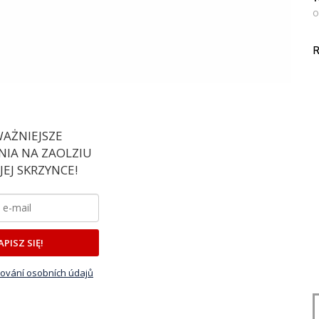
0
R
AŻNIEJSZE
IA NA ZAOLZIU
EJ SKRZYNCE!
APISZ SIĘ!
ování osobních údajů