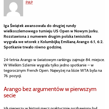
PAP
Iga Świątek awansowała do drugiej rundy
wielkoszlemowego turnieju US Open w Nowym Jorku.
Rozstawiona z numerem drugim polska tenisistka
wygrała we wtorek z Kolumbijką Emilianą Arango 6:1, 6:2.
Spotkanie trwało równo godzinę.
24-letnia Arango w światowym rankingu zajmuje 84. miejsce.
W Wielkim Szlemie wygrała tylko jedno spotkanie – w
tegorocznym French Open. Najwyżej na liście WTA była na
76. pozycji.
Arango bez argumentów w pierwszym
secie
Ich pierwszy w historii mecz praktycznie pozbawiony był