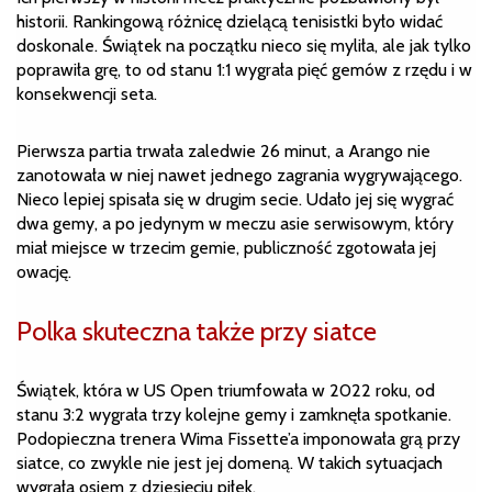
historii. Rankingową różnicę dzielącą tenisistki było widać
doskonale. Świątek na początku nieco się myliła, ale jak tylko
poprawiła grę, to od stanu 1:1 wygrała pięć gemów z rzędu i w
konsekwencji seta.
Pierwsza partia trwała zaledwie 26 minut, a Arango nie
zanotowała w niej nawet jednego zagrania wygrywającego.
Nieco lepiej spisała się w drugim secie. Udało jej się wygrać
dwa gemy, a po jedynym w meczu asie serwisowym, który
miał miejsce w trzecim gemie, publiczność zgotowała jej
owację.
Polka skuteczna także przy siatce
Świątek, która w US Open triumfowała w 2022 roku, od
stanu 3:2 wygrała trzy kolejne gemy i zamknęła spotkanie.
Podopieczna trenera Wima Fissette’a imponowała grą przy
siatce, co zwykle nie jest jej domeną. W takich sytuacjach
wygrała osiem z dziesięciu piłek.