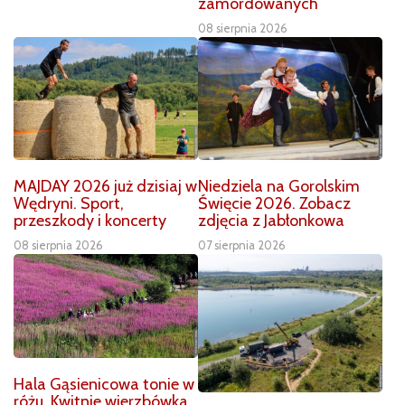
zamordowanych
08 sierpnia 2026
MAJDAY 2026 już dzisiaj w
Niedziela na Gorolskim
Wędryni. Sport,
Święcie 2026. Zobacz
przeszkody i koncerty
zdjęcia z Jabłonkowa
08 sierpnia 2026
07 sierpnia 2026
Hala Gąsienicowa tonie w
różu. Kwitnie wierzbówka