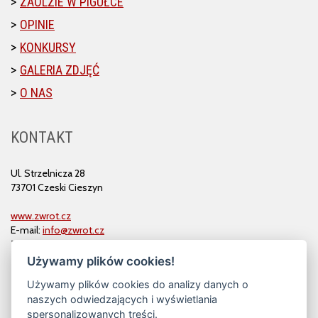
ZAOLZIE W PIGUŁCE
OPINIE
KONKURSY
GALERIA ZDJĘĆ
O NAS
KONTAKT
Ul. Strzelnicza 28
73701 Czeski Cieszyn
www.zwrot.cz
E-mail:
info@zwrot.cz
Tel. i faks: 558 711 582
Używamy plików cookies!
Używamy plików cookies do analizy danych o
naszych odwiedzających i wyświetlania
spersonalizowanych treści.