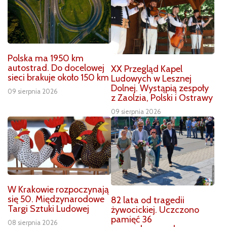
Polska ma 1950 km
autostrad. Do docelowej
XX Przegląd Kapel
sieci brakuje około 150 km
Ludowych w Lesznej
Dolnej. Wystąpią zespoły
09 sierpnia 2026
z Zaolzia, Polski i Ostrawy
09 sierpnia 2026
W Krakowie rozpoczynają
się 50. Międzynarodowe
82 lata od tragedii
Targi Sztuki Ludowej
żywocickiej. Uczczono
pamięć 36
08 sierpnia 2026