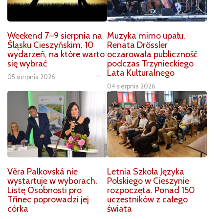
Weekend 7–9 sierpnia na
Muzyka mimo upału.
Śląsku Cieszyńskim. 10
Renata Drössler
wydarzeń, na które warto
oczarowała publiczność
się wybrać
podczas Trzynieckiego
Lata Kulturalnego
05 sierpnia 2026
04 sierpnia 2026
Věra Palkovská nie
Letnia Szkoła Języka
wystartuje w wyborach.
Polskiego w Cieszynie
Listę Osobnosti pro
rozpoczęta. Ponad 150
Třinec poprowadzi jej
uczestników z całego
córka
świata