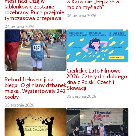
Most nad Olzą w
w Karwinie. „Pejzaże w
Jabłonkowie zostanie
moich myślach”
rozebrany. Ruch przejmie
06 sierpnia 2026
tymczasowa przeprawa
06 sierpnia 2026
Cierlickie Lato Filmowe
2026. Cztery dni dobrego
Rekord frekwencji na
kina z Polski, Czech i
biegu „O gliniany dzbanek
Słowacji
mleka”. Wystartowały 242
osoby
05 sierpnia 2026
05 sierpnia 2026