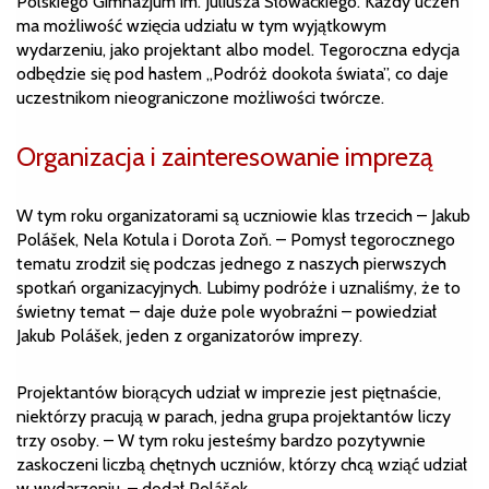
Polskiego Gimnazjum im. Juliusza Słowackiego. Każdy uczeń
ma możliwość wzięcia udziału w tym wyjątkowym
wydarzeniu, jako projektant albo model. Tegoroczna edycja
odbędzie się pod hasłem „Podróż dookoła świata”, co daje
uczestnikom nieograniczone możliwości twórcze.
Organizacja i zainteresowanie imprezą
W tym roku organizatorami są uczniowie klas trzecich – Jakub
Polášek, Nela Kotula i Dorota Zoň. – Pomysł tegorocznego
tematu zrodził się podczas jednego z naszych pierwszych
spotkań organizacyjnych. Lubimy podróże i uznaliśmy, że to
świetny temat – daje duże pole wyobraźni – powiedział
Jakub Polášek, jeden z organizatorów imprezy.
Projektantów biorących udział w imprezie jest piętnaście,
niektórzy pracują w parach, jedna grupa projektantów liczy
trzy osoby. – W tym roku jesteśmy bardzo pozytywnie
zaskoczeni liczbą chętnych uczniów, którzy chcą wziąć udział
w wydarzeniu. – dodał Polášek.