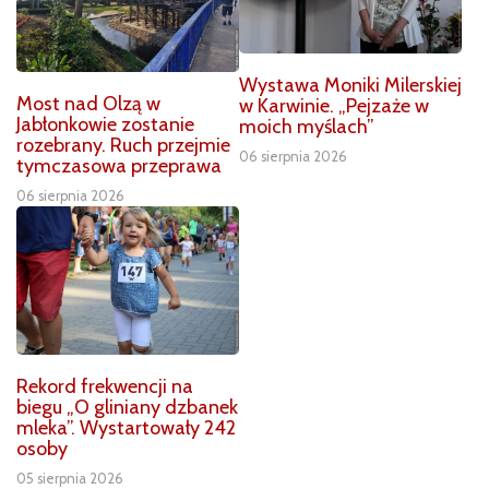
Wystawa Moniki Milerskiej
Most nad Olzą w
w Karwinie. „Pejzaże w
Jabłonkowie zostanie
moich myślach”
rozebrany. Ruch przejmie
06 sierpnia 2026
tymczasowa przeprawa
06 sierpnia 2026
Rekord frekwencji na
biegu „O gliniany dzbanek
mleka”. Wystartowały 242
osoby
05 sierpnia 2026