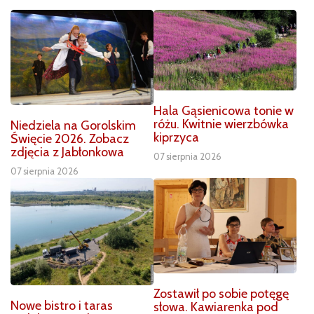
Hala Gąsienicowa tonie w
różu. Kwitnie wierzbówka
Niedziela na Gorolskim
kiprzyca
Święcie 2026. Zobacz
zdjęcia z Jabłonkowa
07 sierpnia 2026
07 sierpnia 2026
Zostawił po sobie potęgę
Nowe bistro i taras
słowa. Kawiarenka pod