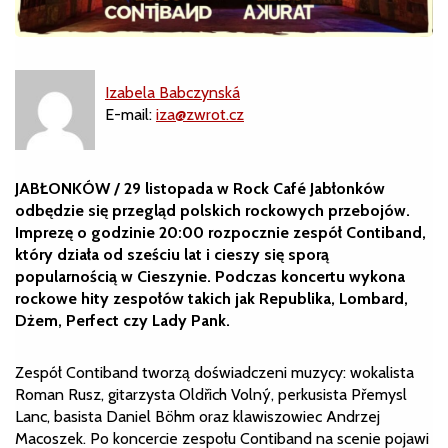
Izabela Babczynská
E-mail:
iza@zwrot.cz
JABŁONKÓW / 29 listopada w Rock Café Jabłonków
odbędzie się przegląd polskich rockowych przebojów.
Imprezę o godzinie 20:00 rozpocznie zespół Contiband,
który działa od sześciu lat i cieszy się sporą
popularnością w Cieszynie. Podczas koncertu wykona
rockowe hity zespołów takich jak Republika, Lombard,
Dżem, Perfect czy Lady Pank.
Zespół Contiband tworzą doświadczeni muzycy: wokalista
Roman Rusz, gitarzysta Oldřich Volný, perkusista Přemysl
Lanc, basista Daniel Böhm oraz klawiszowiec Andrzej
Macoszek. Po koncercie zespołu Contiband na scenie pojawi