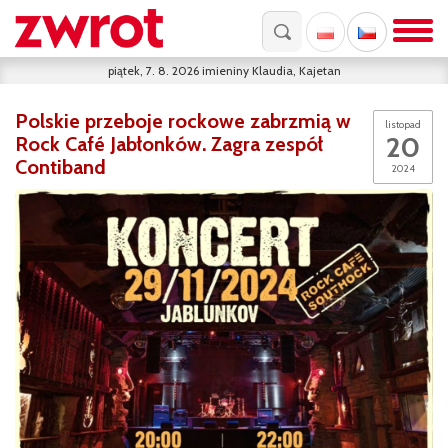
piątek, 7. 8. 2026
imieniny
Klaudia, Kajetan
Polskie przeboje rockowe zabrzmią w
listopad
20
Rock Café Jabłonków. Zagra zespół
Contiband
2024