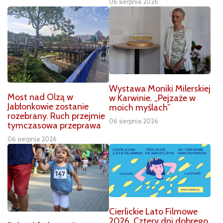
06 sierpnia 2026
Wystawa Moniki Milerskiej
Most nad Olzą w
w Karwinie. „Pejzaże w
Jabłonkowie zostanie
moich myślach”
rozebrany. Ruch przejmie
06 sierpnia 2026
tymczasowa przeprawa
06 sierpnia 2026
Cierlickie Lato Filmowe
2026. Cztery dni dobrego