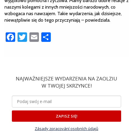
wyjątkowo pomocna i życzliwa. Mamy bardzo dobre relacje z
naszymi kolegami z innych mniejszości narodowych, co
wzbogaca nas nawzajem. Takie wydarzenia, jak dzisiejsze,
niewątpliwie się do tego przyczyniają – powiedziała.
Facebook
Twitter
Email
Share
NAJWAŻNIEJSZE WYDARZENIA NA ZAOLZIU
W TWOJEJ SKRZYNCE!
ZAPISZ SIĘ!
Zásady zpracování osobních údajů