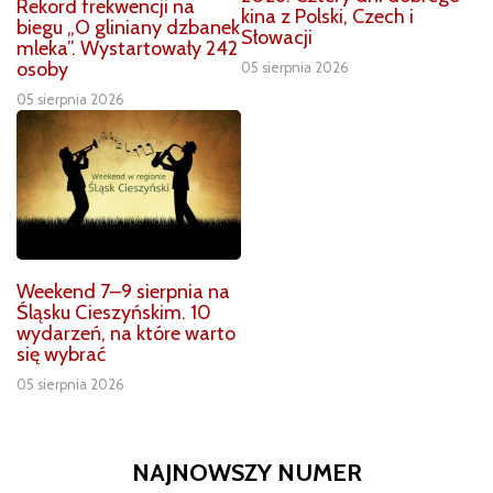
Rekord frekwencji na
kina z Polski, Czech i
biegu „O gliniany dzbanek
Słowacji
mleka”. Wystartowały 242
osoby
05 sierpnia 2026
05 sierpnia 2026
Weekend 7–9 sierpnia na
Śląsku Cieszyńskim. 10
wydarzeń, na które warto
się wybrać
05 sierpnia 2026
NAJNOWSZY NUMER