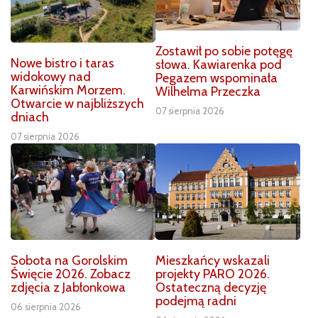
Zostawił po sobie potęgę
Nowe bistro i taras
słowa. Kawiarenka pod
widokowy nad
Pegazem wspominała
Karwińskim Morzem.
Wilhelma Przeczka
Otwarcie w najbliższych
07 sierpnia 2026
dniach
07 sierpnia 2026
Sobota na Gorolskim
Mieszkańcy wskazali
Święcie 2026. Zobacz
projekty PARO 2026.
zdjęcia z Jabłonkowa
Ostateczną decyzję
podejmą radni
06 sierpnia 2026