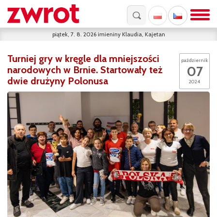
piątek, 7. 8. 2026
imieniny
Klaudia, Kajetan
Turniej gry w kręgle dla mniejszości
październik
07
narodowych w Brnie. Startowały też
dwie drużyny Polonusa
2024