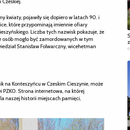
 Czeskiej.
my kwiaty, pojawiły się dopiero w latach 90. i
lice, które przypominają imiennie ofiary
ieszyńskiego. Liczba tych nazwisk pokazuje, że
S
yle osób mogło być zamordowanych w tym
z
wiedział Stanisław Folwarczny, wicehetman
0
ik na Konteszyńcu w Czeskim Cieszynie, może
wi PZKO. Strona internetowa, na której
a naszej historii miejscach pamięci,