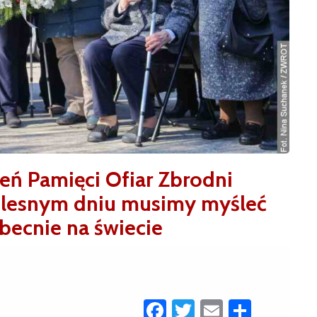
eń Pamięci Ofiar Zbrodni
olesnym dniu musimy myśleć
obecnie na świecie
Facebook
Twitter
Email
Share