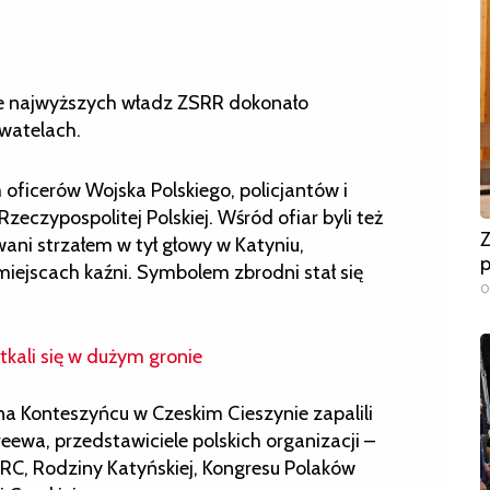
e najwyższych władz ZSRR dokonało
watelach.
 oficerów Wojska Polskiego, policjantów i
Rzeczypospolitej Polskiej. Wśród ofiar byli też
Z
wani strzałem w tył głowy w Katyniu,
p
 miejscach kaźni. Symbolem zbrodni stał się
0
kali się w dużym gronie
a Konteszyńcu w Czeskim Cieszynie zapalili
ewa, przedstawiciele polskich organizacji –
RC, Rodziny Katyńskiej, Kongresu Polaków