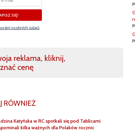
p
G
APISZ SIĘ!
r
p
ování osobních údajů
G
p
ja reklama, kliknij,
znać cenę
J RÓWNIEŻ
zina Katyńska w RC spotkali się pod Tablicami
pominali kilka ważnych dla Polaków rocznic