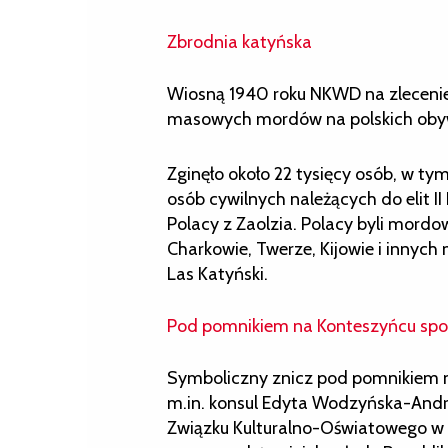
Zbrodnia katyńska
Wiosną 1940 roku NKWD na zleceni
masowych mordów na polskich oby
Zginęło około 22 tysięcy osób, w tym
osób cywilnych należących do elit II 
Polacy z Zaolzia. Polacy byli mordo
Charkowie, Twerze, Kijowie i innych
Las Katyński.
Pod pomnikiem na Konteszyńcu spot
Symboliczny znicz pod pomnikiem n
m.in. konsul Edyta Wodzyńska-Andre
Związku Kulturalno-Oświatowego w 