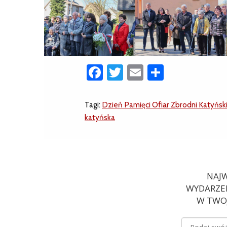
Facebook
Twitter
Email
Share
Tagi:
Dzień Pamięci Ofiar Zbrodni Katyński
katyńska
NAJW
WYDARZEN
W TWOJ