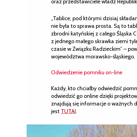
oraz przedstawiciele władz Republiki
„Tablice, pod którymi dzisiaj składa
nie była to sprawa prosta. Są to tab
zbrodni katyńskiej z całego Śląska C
z jednego małego skrawka ziemi t
czasie w Związku Radzieckim” – po
województwa morawsko-śląskiego.
Odwiedzenie pomniku on-line
Każdy, kto chciałby odwiedzić pomn
odwiedzić go online dzięki projekto
znajdują się informacje o ważnych dl
jest
TUTAJ
.