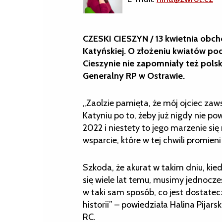
CZESKI CIESZYN / 13 kwietnia obch
Katyńskiej. O złożeniu kwiatów p
Cieszynie nie zapomniały też polsk
Generalny RP w Ostrawie.
„Zaolzie pamięta, że mój ojciec zaw
Katyniu po to, żeby już nigdy nie po
2022 i niestety to jego marzenie się
wsparcie, które w tej chwili promien
Szkoda, że akurat w takim dniu, ki
się wiele lat temu, musimy jednocześn
w taki sam sposób, co jest dostatecz
historii” – powiedziała Halina Pijar
RC.