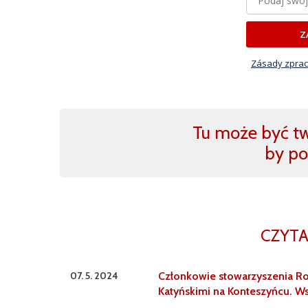
Z
Zásady zprac
Tu może być two
by po
CZYTA
07. 5. 2024
Członkowie stowarzyszenia Rod
Katyńskimi na Konteszyńcu. Ws