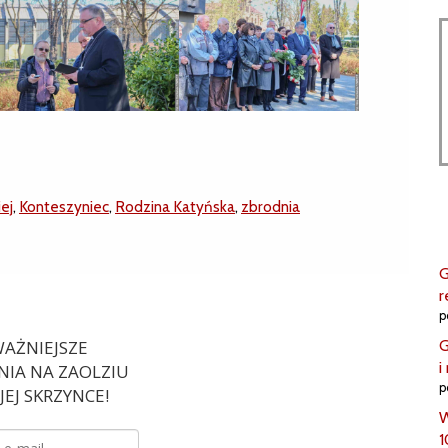
ej
,
Konteszyniec
,
Rodzina Katyńska
,
zbrodnia
G
r
p
G
AŻNIEJSZE
i
IA NA ZAOLZIU
p
EJ SKRZYNCE!
W
1