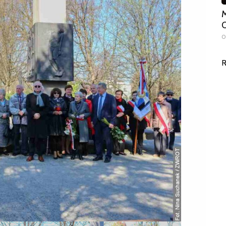
M
O
0
R