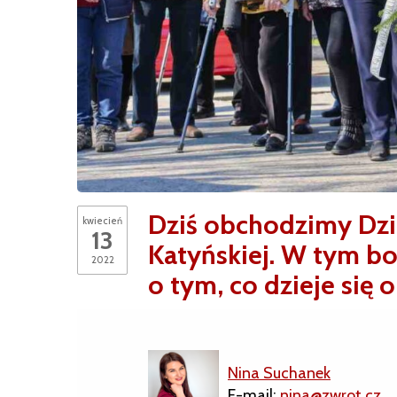
Dziś obchodzimy Dzi
kwiecień
13
Katyńskiej. W tym b
2022
o tym, co dzieje się 
Nina Suchanek
E-mail:
nina@zwrot.cz