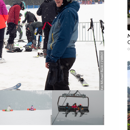
M
O
0