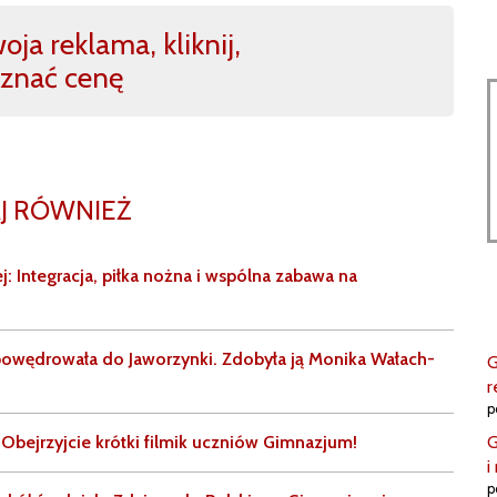
ja reklama, kliknij,
znać cenę
J RÓWNIEŻ
: Integracja, piłka nożna i wspólna zabawa na
powędrowała do Jaworzynki. Zdobyła ją Monika Wałach-
G
r
p
G
 Obejrzyjcie krótki filmik uczniów Gimnazjum!
i
p