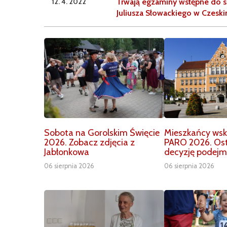
12. 4. 2022
Trwają egzaminy wstępne do s
Juliusza Słowackiego w Czesk
Sobota na Gorolskim Święcie
Mieszkańcy wska
2026. Zobacz zdjęcia z
PARO 2026. Os
Jabłonkowa
decyzję podejm
06 sierpnia 2026
06 sierpnia 2026