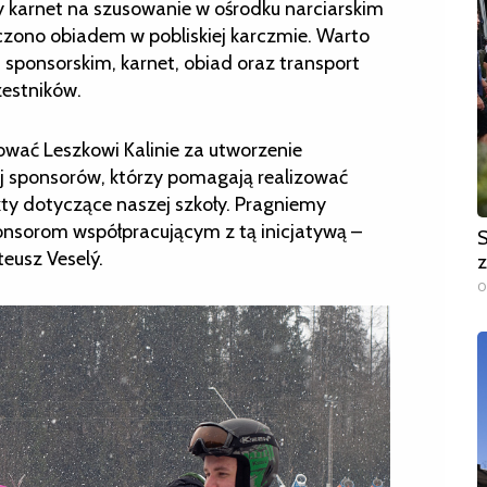
 karnet na szusowanie w ośrodku narciarskim
czono obiadem w pobliskiej karczmie. Warto
sponsorskim, karnet, obiad oraz transport
zestników.
ować Leszkowi Kalinie za utworzenie
ej sponsorów, którzy pomagają realizować
ty dotyczące naszej szkoły. Pragniemy
nsorom współpracującym z tą inicjatywą –
S
teusz Veselý.
z
0