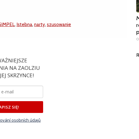
M
GIMPEL
,
Istebna
,
narty
,
szusowanie
r
0
R
AŻNIEJSZE
IA NA ZAOLZIU
EJ SKRZYNCE!
APISZ SIĘ!
ování osobních údajů