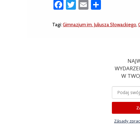
Facebook
Twitter
Email
Share
Tagi:
Gimnazjum im. Juliusza Słowackiego
,
NAJW
WYDARZEN
W TWOJ
Z
Zásady zprac