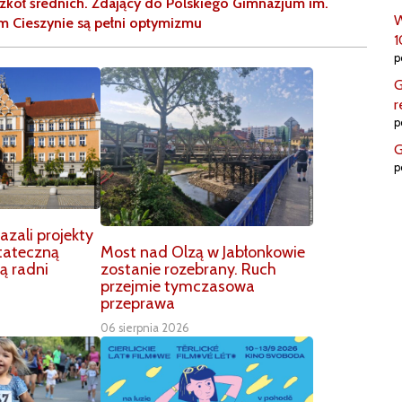
zkół średnich. Zdający do Polskiego Gimnazjum im.
W
im Cieszynie są pełni optymizmu
1
p
G
r
p
G
p
zali projekty
Most nad Olzą w Jabłonkowie
tateczną
zostanie rozebrany. Ruch
ą radni
przejmie tymczasowa
przeprawa
06 sierpnia 2026