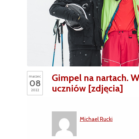
Gimpel na nartach. W
marzec
08
uczniów [zdjęcia]
2022
Michael Rucki