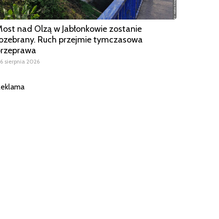
ost nad Olzą w Jabłonkowie zostanie
ozebrany. Ruch przejmie tymczasowa
przeprawa
6 sierpnia 2026
eklama