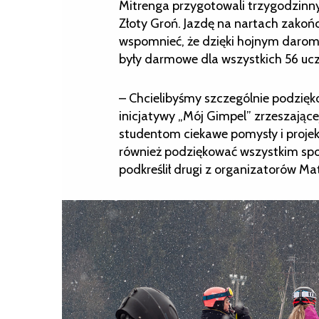
Mitrenga przygotowali trzygodzinny
Złoty Groń. Jazdę na nartach zakoń
wspomnieć, że dzięki hojnym darom 
były darmowe dla wszystkich 56 uc
– Chcielibyśmy szczególnie podzięk
inicjatywy „Mój Gimpel” zrzeszając
studentom ciekawe pomysły i projek
również podziękować wszystkim spo
podkreślił drugi z organizatorów Ma