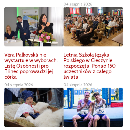
04 sierpnia 2026
Věra Palkovská nie
Letnia Szkoła Języka
wystartuje w wyborach.
Polskiego w Cieszynie
Listę Osobnosti pro
rozpoczęta. Ponad 150
Třinec poprowadzi jej
uczestników z całego
córka
świata
04 sierpnia 2026
04 sierpnia 2026