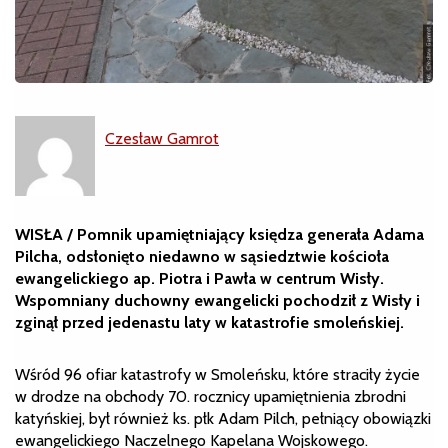
Czesław Gamrot
WISŁA / Pomnik upamiętniający księdza generała Adama
Pilcha, odsłonięto niedawno w sąsiedztwie kościoła
ewangelickiego ap. Piotra i Pawła w centrum Wisły.
Wspomniany duchowny ewangelicki pochodził z Wisły i
zginął przed jedenastu laty w katastrofie smoleńskiej.
Wśród 96 ofiar katastrofy w Smoleńsku, które straciły życie
w drodze na obchody 70. rocznicy upamiętnienia zbrodni
katyńskiej, był również ks. płk Adam Pilch, pełniący obowiązki
ewangelickiego Naczelnego Kapelana Wojskowego.