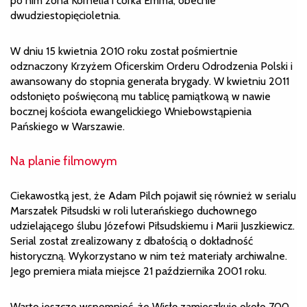
po nim żona Kornelia i córka Emma, obecnie
dwudziestopięcioletnia.
W dniu 15 kwietnia 2010 roku został pośmiertnie
odznaczony Krzyżem Oficerskim Orderu Odrodzenia Polski i
awansowany do stopnia generała brygady. W kwietniu 2011
odsłonięto poświęconą mu tablicę pamiątkową w nawie
bocznej kościoła ewangelickiego Wniebowstąpienia
Pańskiego w Warszawie.
Na planie filmowym
Ciekawostką jest, że Adam Pilch pojawił się również w serialu
Marszałek Piłsudski w roli luterańskiego duchownego
udzielającego ślubu Józefowi Piłsudskiemu i Marii Juszkiewicz.
Serial został zrealizowany z dbałością o dokładność
historyczną. Wykorzystano w nim też materiały archiwalne.
Jego premiera miała miejsce 21 października 2001 roku.
Warto jeszcze wspomnieć, że Wisłę zamieszkuje około 700