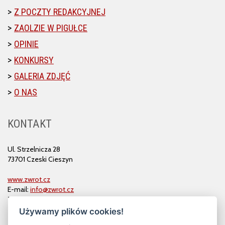
Z POCZTY REDAKCYJNEJ
ZAOLZIE W PIGUŁCE
OPINIE
KONKURSY
GALERIA ZDJĘĆ
O NAS
KONTAKT
Ul. Strzelnicza 28
73701 Czeski Cieszyn
www.zwrot.cz
E-mail:
info@zwrot.cz
Tel. i faks: 558 711 582
Używamy plików cookies!