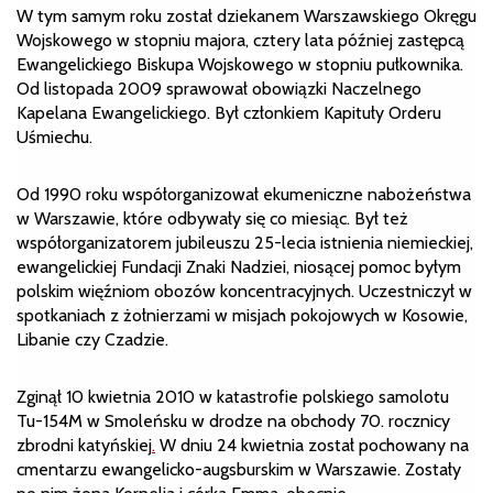
W tym samym roku został dziekanem Warszawskiego Okręgu
Wojskowego w stopniu majora, cztery lata później zastępcą
Ewangelickiego Biskupa Wojskowego w stopniu pułkownika.
Od listopada 2009 sprawował obowiązki Naczelnego
Kapelana Ewangelickiego. Był członkiem Kapituły Orderu
Uśmiechu.
Od 1990 roku współorganizował ekumeniczne nabożeństwa
w Warszawie, które odbywały się co miesiąc. Był też
współorganizatorem jubileuszu 25-lecia istnienia niemieckiej,
ewangelickiej Fundacji Znaki Nadziei, niosącej pomoc byłym
polskim więźniom obozów koncentracyjnych. Uczestniczył w
spotkaniach z żołnierzami w misjach pokojowych w Kosowie,
Libanie czy Czadzie.
Zginął 10 kwietnia 2010 w katastrofie polskiego samolotu
Tu-154M w Smoleńsku w drodze na obchody 70. rocznicy
zbrodni katyńskiej
.
W dniu 24 kwietnia został pochowany na
cmentarzu ewangelicko-augsburskim w Warszawie. Zostały