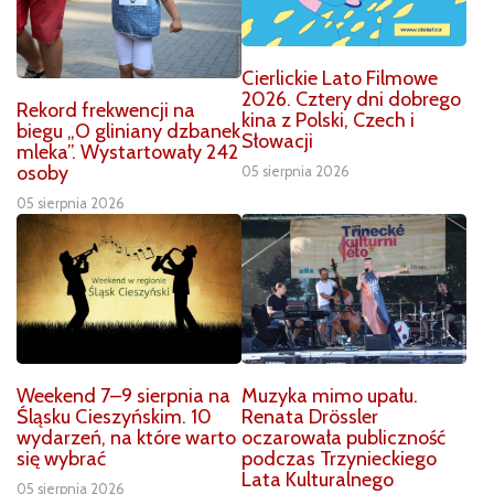
Cierlickie Lato Filmowe
2026. Cztery dni dobrego
Rekord frekwencji na
kina z Polski, Czech i
biegu „O gliniany dzbanek
Słowacji
mleka”. Wystartowały 242
osoby
05 sierpnia 2026
05 sierpnia 2026
Weekend 7–9 sierpnia na
Muzyka mimo upału.
Śląsku Cieszyńskim. 10
Renata Drössler
wydarzeń, na które warto
oczarowała publiczność
się wybrać
podczas Trzynieckiego
Lata Kulturalnego
05 sierpnia 2026