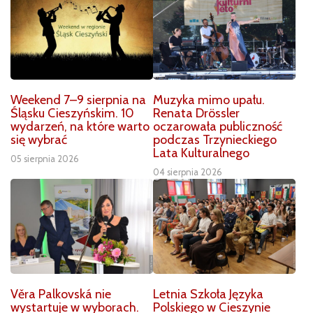
Weekend 7–9 sierpnia na
Muzyka mimo upału.
Śląsku Cieszyńskim. 10
Renata Drössler
wydarzeń, na które warto
oczarowała publiczność
się wybrać
podczas Trzynieckiego
Lata Kulturalnego
05 sierpnia 2026
04 sierpnia 2026
Věra Palkovská nie
Letnia Szkoła Języka
wystartuje w wyborach.
Polskiego w Cieszynie