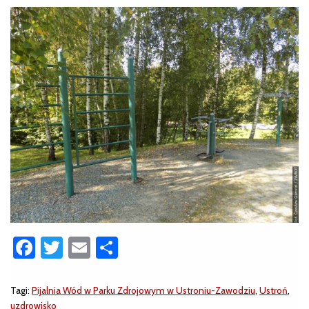
Facebook
Twitter
Email
Share
Tagi:
Pijalnia Wód w Parku Zdrojowym w Ustroniu-Zawodziu
,
Ustroń
,
uzdrowisko