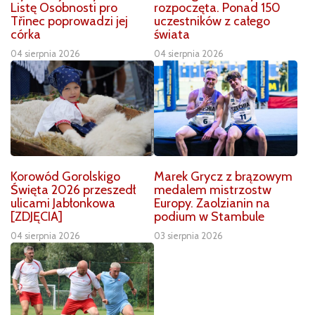
Listę Osobnosti pro
rozpoczęta. Ponad 150
Třinec poprowadzi jej
uczestników z całego
córka
świata
04 sierpnia 2026
04 sierpnia 2026
Korowód Gorolskigo
Marek Grycz z brązowym
Święta 2026 przeszedł
medalem mistrzostw
ulicami Jabłonkowa
Europy. Zaolzianin na
[ZDJĘCIA]
podium w Stambule
04 sierpnia 2026
03 sierpnia 2026