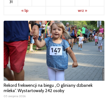
31
« lip
wrz »
Rekord frekwencji na biegu „O gliniany dzbanek
mleka”. Wystartowały 242 osoby
05 sierpnia 2026