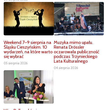
Weekend 7–9 sierpnia na
Muzyka mimo upału.
Śląsku Cieszyńskim. 10
Renata Drössler
wydarzeń, na które warto
oczarowała publiczność
się wybrać
podczas Trzynieckiego
Lata Kulturalnego
05 sierpnia 2026
04 sierpnia 2026