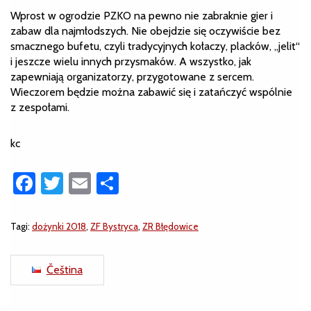
Wprost w ogrodzie PZKO na pewno nie zabraknie gier i
zabaw dla najmłodszych. Nie obejdzie się oczywiście bez
smacznego bufetu, czyli tradycyjnych kołaczy, placków, „jelit“
i jeszcze wielu innych przysmaków. A wszystko, jak
zapewniają organizatorzy, przygotowane z sercem.
Wieczorem będzie można zabawić się i zatańczyć wspólnie
z zespołami.
kc
Facebook
Twitter
Email
Share
Tagi:
dożynki 2018
,
ZF Bystryca
,
ZR Błędowice
Čeština