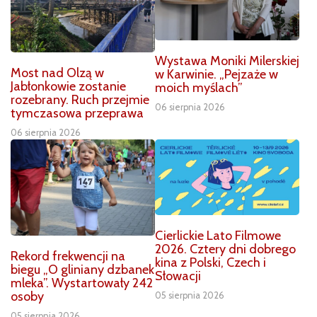
Wystawa Moniki Milerskiej
Most nad Olzą w
w Karwinie. „Pejzaże w
Jabłonkowie zostanie
moich myślach”
rozebrany. Ruch przejmie
06 sierpnia 2026
tymczasowa przeprawa
06 sierpnia 2026
Cierlickie Lato Filmowe
2026. Cztery dni dobrego
Rekord frekwencji na
kina z Polski, Czech i
biegu „O gliniany dzbanek
Słowacji
mleka”. Wystartowały 242
osoby
05 sierpnia 2026
05 sierpnia 2026