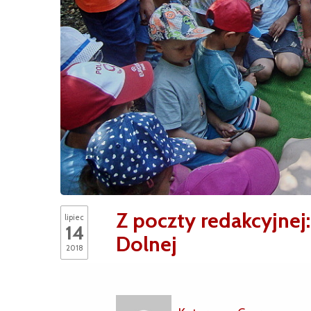
Z poczty redakcyjne
lipiec
14
Dolnej
2018