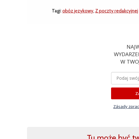
Tagi:
obóz językowy
,
Z poczty redakcyjnej
NAJW
WYDARZEN
W TWOJ
Z
Zásady zprac
Tu może być two