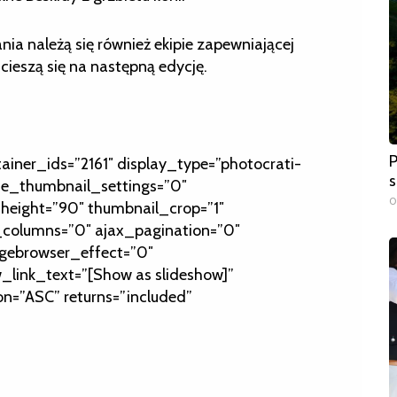
ia należą się również ekipie zapewniającej
cieszą się na następną edycję.
P
tainer_ids=”2161″ display_type=”photocrati-
s
de_thumbnail_settings=”0″
0
height=”90″ thumbnail_crop=”1″
olumns=”0″ ajax_pagination=”0″
gebrowser_effect=”0″
_link_text=”[Show as slideshow]”
on=”ASC” returns=”included”