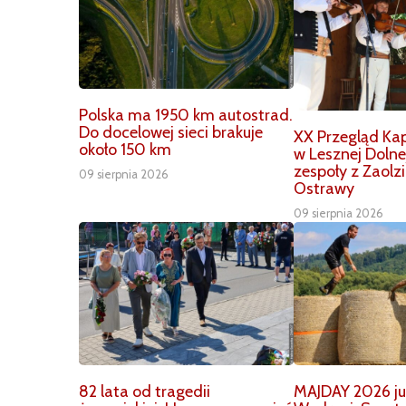
Polska ma 1950 km autostrad.
Do docelowej sieci brakuje
XX Przegląd Ka
około 150 km
w Lesznej Dolne
zespoły z Zaolzia
09 sierpnia 2026
Ostrawy
09 sierpnia 2026
82 lata od tragedii
MAJDAY 2026 już