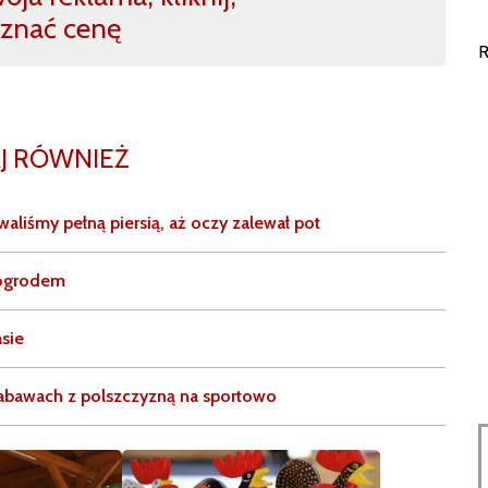
znać cenę
R
J RÓWNIEŻ
liśmy pełną piersią, aż oczy zalewał pot
a ogrodem
sie
abawach z polszczyzną na sportowo