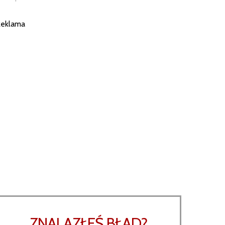
eklama
ZNALAZŁEŚ BŁAD?