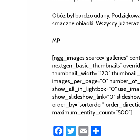
Obóz był bardzo udany. Podziękowan
smaczne obiadki. Wszyscy już teraz 
MP
[ngg_images source=”galleries” con
nextgen_basic_thumbnails” overri
thumbnail_width=”120″ thumbnail_
images_per_page=”0″ number_of_c
show_all_in_lightbox=”0″ use_ima
show_slideshow_link=”0″ slideshow
order_by=”sortorder” order_directi
maximum_entity_count=”500″]
Facebook
Twitter
Email
Share