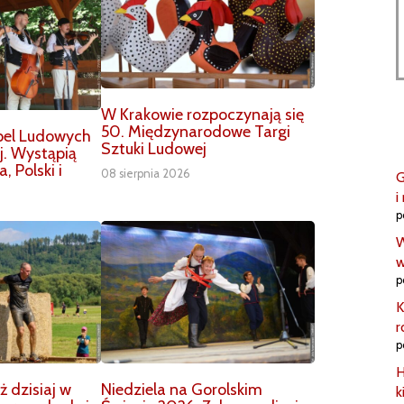
W Krakowie rozpoczynają się
50. Międzynarodowe Targi
pel Ludowych
Sztuki Ludowej
j. Wystąpią
, Polski i
08 sierpnia 2026
G
i
p
W
w
p
K
r
p
H
 dzisiaj w
Niedziela na Gorolskim
k