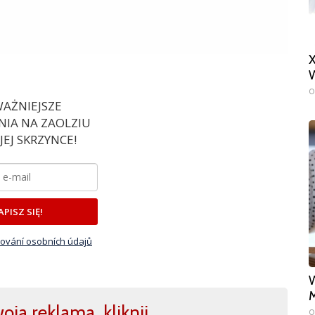
X
W
0
AŻNIEJSZE
IA NA ZAOLZIU
EJ SKRZYNCE!
APISZ SIĘ!
ování osobních údajů
W
M
ja reklama, kliknij,
0