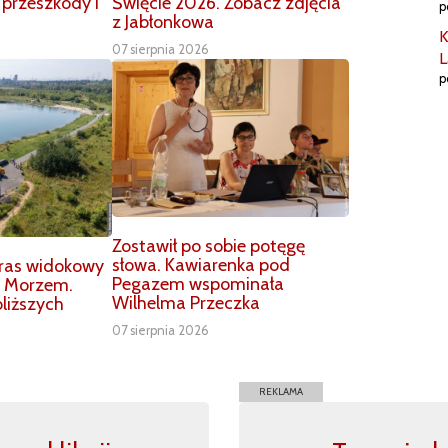
 przeszkody i
Święcie 2026. Zobacz zdjęcia
p
z Jabłonkowa
K
07 sierpnia 2026
L
p
Zostawił po sobie potęgę
słowa. Kawiarenka pod
aras widokowy
Pegazem wspominała
m Morzem.
Wilhelma Przeczka
liższych
07 sierpnia 2026
REKLAMA