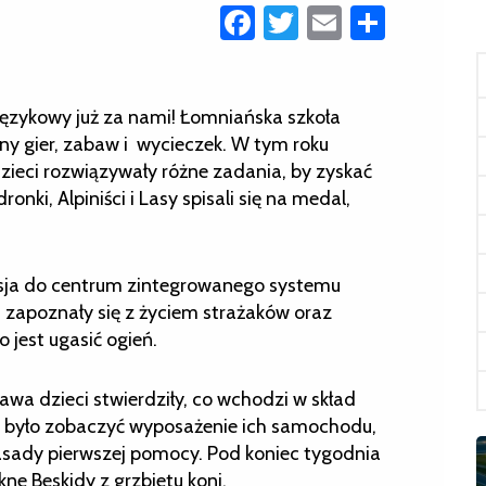
Facebook
Twitter
Email
Share
zykowy już za nami! Łomniańska szkoła
łny gier, zabaw i wycieczek.
W tym roku
zieci rozwiązywały różne zadania, by zyskać
nki, Alpiniści i Lasy spisali się na medal,
sja do centrum zintegrowanego systemu
i zapoznały się z życiem strażaków oraz
 jest ugasić ogień.
awa dzieci stwierdziły, co wchodzi w skład
a było zobaczyć wyposażenie ich samochodu,
zasady pierwszej pomocy. Pod koniec tygodnia
ne Beskidy z grzbietu koni.