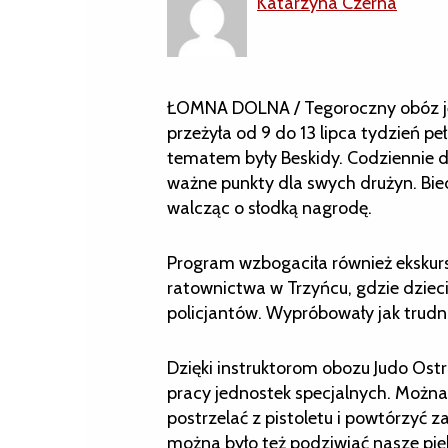
Katarzyna Czerna
ŁOMNA DOLNA / Tegoroczny obóz ję
przeżyła od 9 do 13 lipca tydzień pe
tematem były Beskidy. Codziennie d
ważne punkty dla swych drużyn. Biedro
walcząc o słodką nagrodę.
Program wzbogaciła również ekskur
ratownictwa w Trzyńcu, gdzie dziec
policjantów. Wypróbowały jak trudno
Dzięki instruktorom obozu Judo Ostr
pracy jednostek specjalnych. Możn
postrzelać z pistoletu i powtórzyć 
można było też podziwiać nasze pięk