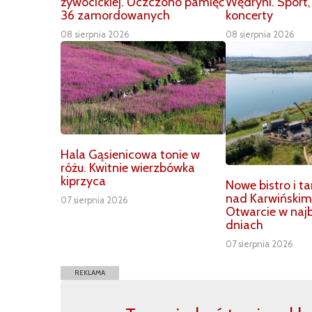
żywocickiej. Uczczono pamięć
Wędryni. Sport,
36 zamordowanych
koncerty
08 sierpnia 2026
08 sierpnia 2026
Hala Gąsienicowa tonie w
różu. Kwitnie wierzbówka
kiprzyca
Nowe bistro i t
nad Karwiński
07 sierpnia 2026
Otwarcie w najb
dniach
07 sierpnia 2026
REKLAMA