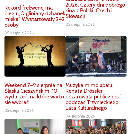
2026. Cztery dni dobrego
Rekord frekwencji na
kina z Polski, Czech i
biegu „O gliniany dzbanek
Słowacji
mleka”. Wystartowały 242
osoby
05 sierpnia 2026
05 sierpnia 2026
Weekend 7–9 sierpnia na
Muzyka mimo upału.
Śląsku Cieszyńskim. 10
Renata Drössler
wydarzeń, na które warto
oczarowała publiczność
się wybrać
podczas Trzynieckiego
Lata Kulturalnego
05 sierpnia 2026
04 sierpnia 2026