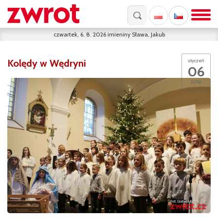
czwartek, 6. 8. 2026
imieniny
Sława, Jakub
Kolędy w Wędryni
styczeń
06
2018