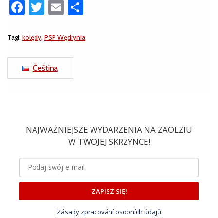
Facebook
Twitter
Email
Share
Tagi:
kolędy
,
PSP Wędrynia
Čeština
NAJWAŻNIEJSZE WYDARZENIA NA ZAOLZIU
W TWOJEJ SKRZYNCE!
ZAPISZ SIĘ!
Zásady zpracování osobních údajů