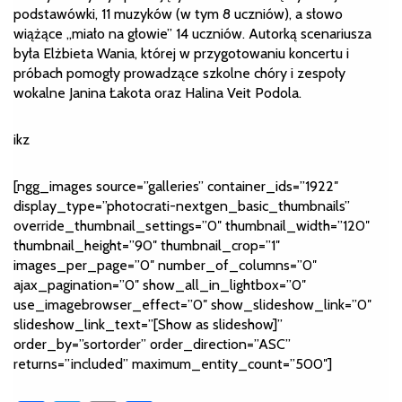
podstawówki, 11 muzyków (w tym 8 uczniów), a słowo
wiążące „miało na głowie” 14 uczniów. Autorką scenariusza
była Elżbieta Wania, której w przygotowaniu koncertu i
próbach pomogły prowadzące szkolne chóry i zespoły
wokalne Janina Łakota oraz Halina Veit Podola.
ikz
[ngg_images source=”galleries” container_ids=”1922″
display_type=”photocrati-nextgen_basic_thumbnails”
override_thumbnail_settings=”0″ thumbnail_width=”120″
thumbnail_height=”90″ thumbnail_crop=”1″
images_per_page=”0″ number_of_columns=”0″
ajax_pagination=”0″ show_all_in_lightbox=”0″
use_imagebrowser_effect=”0″ show_slideshow_link=”0″
slideshow_link_text=”[Show as slideshow]”
order_by=”sortorder” order_direction=”ASC”
returns=”included” maximum_entity_count=”500″]