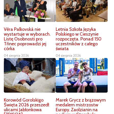
Věra Palkovská nie
Letnia Szkoła Języka
wystartuje w wyborach.
Polskiego w Cieszynie
Listę Osobnosti pro
rozpoczęta. Ponad 150
Třinec poprowadzi jej
uczestników z całego
córka
świata
04 sierpnia 2026
04 sierpnia 2026
Korowód Gorolskigo
Marek Grycz z brązowym
Święta 2026 przeszedł
medalem mistrzostw
ulicami Jabłonkowa
Europy. Zaolzianin na