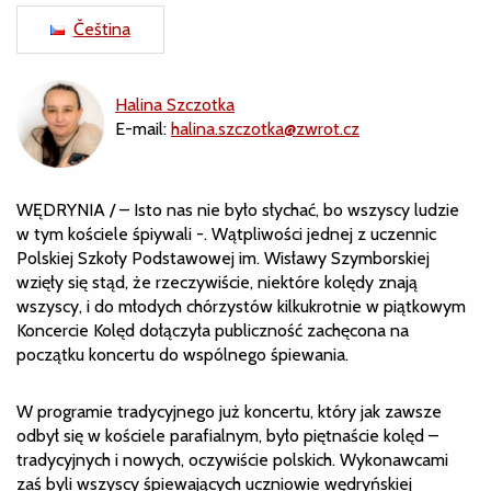
Čeština
Halina Szczotka
E-mail:
halina.szczotka@zwrot.cz
WĘDRYNIA / – Isto nas nie było słychać, bo wszyscy ludzie
w tym kościele śpiywali -. Wątpliwości jednej z uczennic
Polskiej Szkoły Podstawowej im. Wisławy Szymborskiej
wzięły się stąd, że rzeczywiście, niektóre kolędy znają
wszyscy, i do młodych chórzystów kilkukrotnie w piątkowym
Koncercie Kolęd dołączyła publiczność zachęcona na
początku koncertu do wspólnego śpiewania.
W programie tradycyjnego już koncertu, który jak zawsze
odbył się w kościele parafialnym, było piętnaście kolęd –
tradycyjnych i nowych, oczywiście polskich. Wykonawcami
zaś byli wszyscy śpiewających uczniowie wędryńskiej