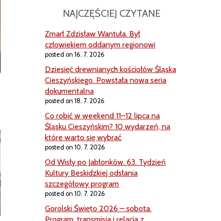
NAJCZĘŚCIEJ CZYTANE
Zmarł Zdzisław Wantuła. Był
człowiekiem oddanym regionowi
posted on 16. 7. 2026
Dziesięć drewnianych kościołów Śląska
Cieszyńskiego. Powstała nowa seria
dokumentalna
posted on 18. 7. 2026
Co robić w weekend 11–12 lipca na
Śląsku Cieszyńskim? 10 wydarzeń, na
które warto się wybrać
posted on 10. 7. 2026
Od Wisły po Jabłonków. 63. Tydzień
Kultury Beskidzkiej odsłania
szczegółowy program
posted on 10. 7. 2026
Gorolski Święto 2026 – sobota.
Program, transmisja i relacja z