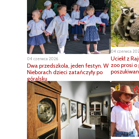
04 czerwca 20
Uciekł z Ra
04 czerwca 2026
zoo prosi 
Dwa przedszkola, jeden festyn. W
poszukiwan
Nieborach dzieci zatańczyły po
góralsku