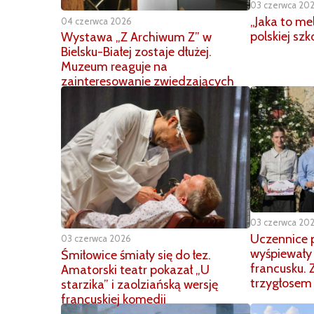
03 czerwca 20
„Jaka to me
04 czerwca 2026
polskiej sz
Wystawa „Z Archiwum Z” w
Bielsku-Białej zostaje dłużej.
Muzeum reaguje na
zainteresowanie zwiedzających
03 czerwca 20
Uczennice 
03 czerwca 2026
wyśpiewały 
Śmiłowice śmiały się do łez.
francusku.
Amatorski teatr pokazał „U
trzygłosem
starzika” i zaolziańską wersję
francuskiej komedii