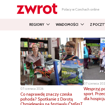
Polacy w Czechach online
REGIONY
WIADOMOŚCI
Z POCZT
07 czerwca 20
Wesprzyj p
07 czerwca 2026
sport. Prze
Co naprawdę znaczy czeska
dla hospic
pohoda? Spotkanie z Dorotą
Chmielewską na festiwalu ČteFesT