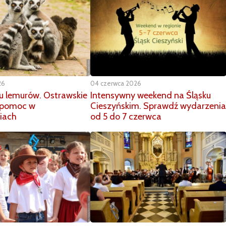
26
04 czerwca 2026
ju lemurów. Ostrawskie
Intensywny weekend na Śląsku
o pomoc w
Cieszyńskim. Sprawdź wydarzenia
iach
od 5 do 7 czerwca