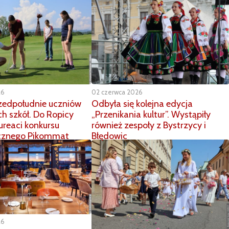
26
02 czerwca 2026
zedpołudnie uczniów
Odbyła się kolejna edycja
ch szkół. Do Ropicy
„Przenikania kultur”. Wystąpiły
aureaci konkursu
również zespoły z Bystrzycy i
znego Pikommat
Błędowic
26