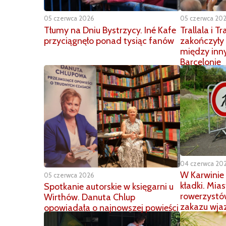
05 czerwca 2026
05 czerwca 20
Tłumy na Dniu Bystrzycy. Iné Kafe
Trallala i T
przyciągnęło ponad tysiąc fanów
zakończyły 
między inn
Barcelonie
04 czerwca 20
W Karwinie
05 czerwca 2026
kładki. Mia
Spotkanie autorskie w księgarni u
rowerzystó
Wirthów. Danuta Chlup
zakazu wja
opowiadała o najnowszej powieści