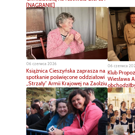
[NAGRANIE]
06 czerwca 2026
06 czerwca 20
Książnica Cieszyńska zaprasza na
Klub Propoz
spotkanie poświęcone oddziałowi
Wiesława A
„Strzały” Armii Krajowej na Zaolziu
obchodziłby