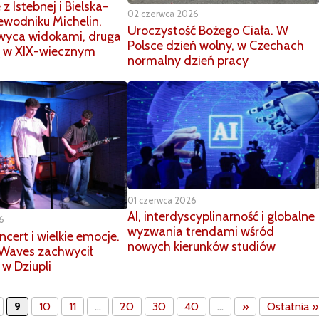
z Istebnej i Bielska-
02 czerwca 2026
zewodniku Michelin.
Uroczystość Bożego Ciała. W
wyca widokami, druga
Polsce dzień wolny, w Czechach
ię w XIX-wiecznym
normalny dzień pracy
01 czerwca 2026
AI, interdyscyplinarność i globalne
6
wyzwania trendami wśród
ncert i wielkie emocje.
nowych kierunków studiów
 Waves zachwycił
 w Dziupli
9
10
11
...
20
30
40
...
»
Ostatnia »