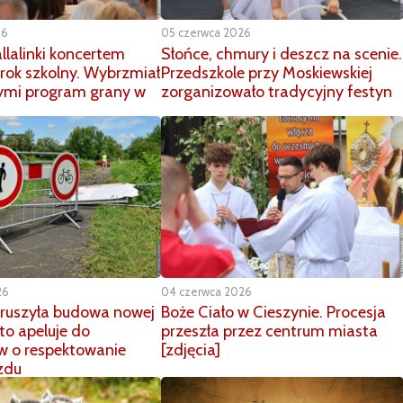
26
05 czerwca 2026
rallalinki koncertem
Słońce, chmury i deszcz na scenie.
rok szkolny. Wybrzmiał
Przedszkole przy Moskiewskiej
ymi program grany w
zorganizowało tradycyjny festyn
26
04 czerwca 2026
 ruszyła budowa nowej
Boże Ciało w Cieszynie. Procesja
sto apeluje do
przeszła przez centrum miasta
w o respektowanie
[zdjęcia]
zdu