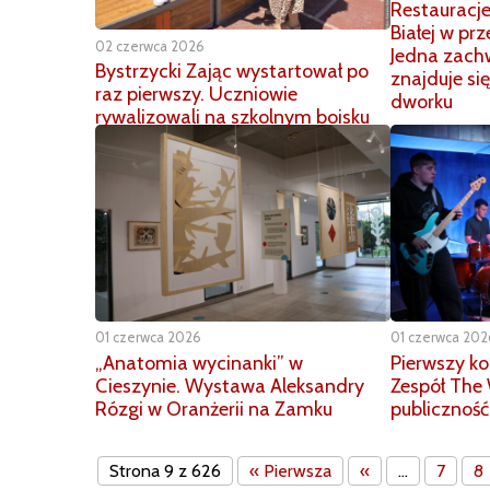
Restauracje 
Białej w pr
02 czerwca 2026
Jedna zach
Bystrzycki Zając wystartował po
znajduje s
raz pierwszy. Uczniowie
dworku
rywalizowali na szkolnym boisku
01 czerwca 2026
01 czerwca 202
„Anatomia wycinanki” w
Pierwszy ko
Cieszynie. Wystawa Aleksandry
Zespół The
Rózgi w Oranżerii na Zamku
publiczność
Strona 9 z 626
« Pierwsza
«
...
7
8