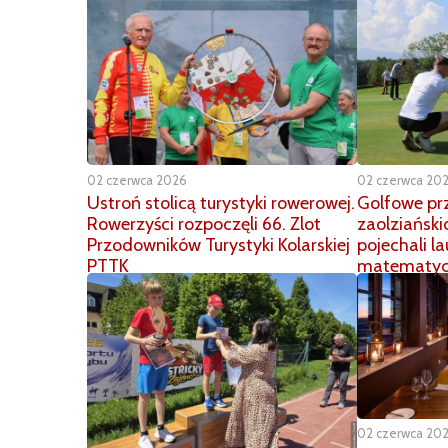
02 czerwca 2026
02 czerwca 20
Ustroń stolicą turystyki rowerowej.
Golfowe pr
Rowerzyści rozpoczęli 66. Zlot
zaolziański
Przodowników Turystyki Kolarskiej
pojechali l
PTTK
matematyc
02 czerwca 20