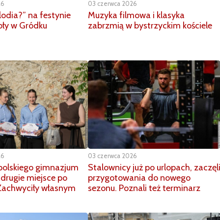
26
03 czerwca 2026
lodia?” na festynie
Muzyka filmowa i klasyka
koły w Gródku
zabrzmią w bystrzyckim kościele
26
03 czerwca 2026
polskiego gimnazjum
Stalownicy już po urlopach, zaczęl
drugie miejsce po
przygotowania do nowego
 Zachwyciły własnym
sezonu. Poznali też terminarz