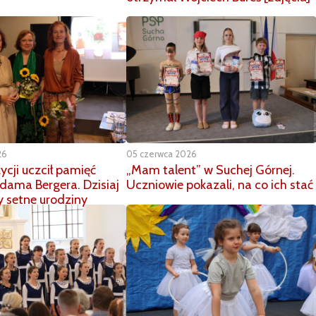
26
05 czerwca 2026
ycji uczcił pamięć
„Mam talent” w Suchej Górnej.
dama Bergera. Dzisiaj
Uczniowie pokazali, na co ich stać
 setne urodziny