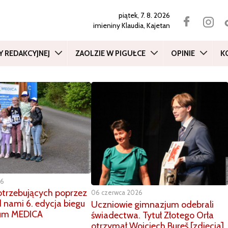
piątek, 7. 8. 2026
imieniny
Klaudia, Kajetan
Y REDAKCYJNEJ
ZAOLZIE W PIGUŁCE
OPINIE
K
26
otrzebujących poprzez
06 czerwca 2026
d nami 6. edycja biegu
Uczniowie gimnazjum odebrali
jum MEDICA
świadectwa. Tytuł Złotego Orła
otrzymał Wojciech Bureš [zdjęcia]