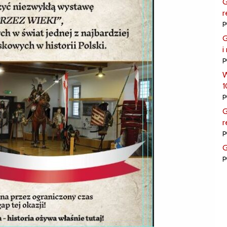
G
r
p
G
i
p
W
1
p
G
r
p
G
p