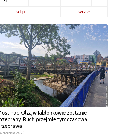
31
« lip
wrz »
ost nad Olzą w Jabłonkowie zostanie
ozebrany. Ruch przejmie tymczasowa
przeprawa
6 sierpnia 2026