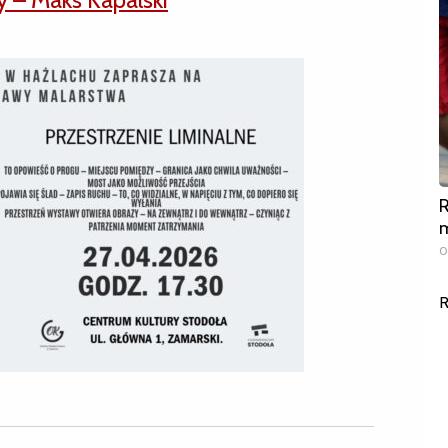
R
m
0
R