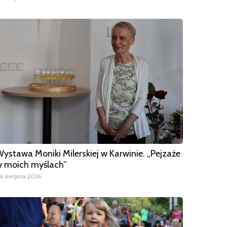
ystawa Moniki Milerskiej w Karwinie. „Pejzaże
 moich myślach”
6 sierpnia 2026