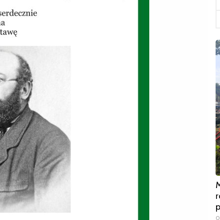
M
r
0