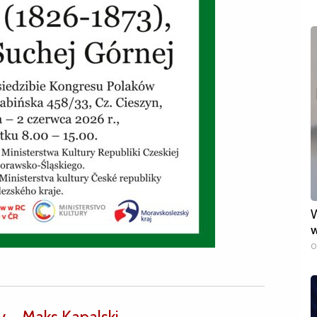
W
w
0
 – Maks Kapalski