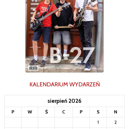
KALENDARIUM WYDARZEŃ
sierpień 2026
P
W
Ś
C
P
S
N
1
2