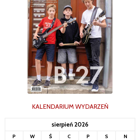
KALENDARIUM WYDARZEŃ
sierpień 2026
P
W
Ś
C
P
S
N