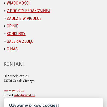
WIADOMOŚCI
Z POCZTY REDAKCYJNEJ
ZAOLZIE W PIGUŁCE
OPINIE
KONKURSY
GALERIA ZDJĘĆ
O NAS
KONTAKT
Ul. Strzelnicza 28
73701 Czeski Cieszyn
www.zwrot.cz
E-mail:
info@zwrot.cz
Tel. i faks: 558 711 582
Używamy plików cookies!